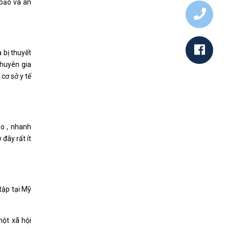
 bảo và an
 bị thuyết
chuyên gia
cơ sở y tế
ảo , nhanh
 đây rất ít
tập tại Mỹ
một xã hội