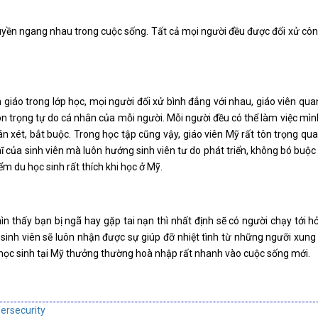
quyền ngang nhau trong cuộc sống. Tất cả mọi người đều được đối xử cô
 giáo trong lớp học, mọi người đối xử bình đẳng với nhau, giáo viên qu
ôn trọng tự do cá nhân của mỗi người. Mỗi người đều có thể làm việc mình
xét, bắt buộc. Trong học tập cũng vậy, giáo viên Mỹ rất tôn trọng qu
 của sinh viên mà luôn hướng sinh viên tư do phát triển, không bó buộc 
m du học sinh rất thích khi học ở Mỹ.
n thấy bạn bị ngã hay gặp tai nạn thì nhất định sẽ có người chạy tới hỏ
sinh viên sẽ luôn nhận được sự giúp đỡ nhiệt tình từ những ngưỡi xung
u học sinh tại Mỹ thưởng thường hoà nhập rất nhanh vào cuộc sống mới.
ersecurity