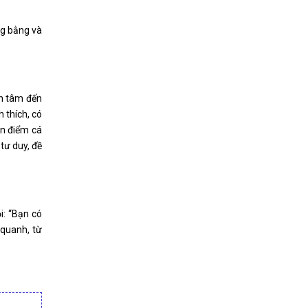
ng bằng và
an tâm đến
 thích, có
an điểm cá
tư duy, đề
i: “Bạn có
 quanh, từ