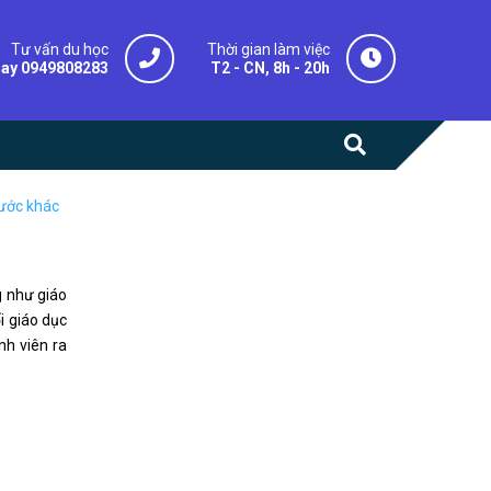
Tư vấn du học
Thời gian làm việc
gay 0949808283
T2 - CN, 8h - 20h
nước khác
g như giáo
i giáo dục
nh viên ra