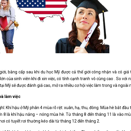
iới, bằng cấp sau khi du học Mỹ được cả thế giới công nhận và có giá t
n của sinh viên khi đi xin việc, có tính cạnh tranh vô cùng cao . So với 
tại Mỹ sẽ được đánh giá cao, mở ra nhiều cơ hội việc làm trong và ngoài 
và làm việc
ĩ. Khí hậu ở Mỹ phân 4 mùa rõ rệt: xuân, hạ, thu, đông. Mùa hè bắt đầu 
đến 8 là khí hậu nắng – nóng mùa hè. Từ tháng 8 đến tháng 11 là vào m
ơi có tuyết rơi thường kéo dài từ tháng 12 đến tháng 2.