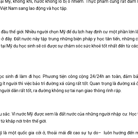
Tại Mỹ, không khí, nước không lo bị ô nhiễm. Thực phẩm cũng rất đảm
 Việt Nam sang lao động và học tập.
 đầu thế giới. Nhiều người chọn Mỹ để du lịch hay định cư một phần lớn là
ở đây. Đất nước này tập trung những biện pháp y học tân tiến, những 
tại Mỹ du học sinh sẽ có được sự chăm sóc sức khoẻ tốt nhất đến từ các 
học sinh đi làm đi học. Phương tiện công cộng 24/24h an toàn, đảm b
ít người thì việc bảo trì đường xá cũng rất tốt. Quan trọng là đường xá ở
người dân rất tốt, ra đường không sợ tai nạn giao thông rình rập.
u sắc. Vì nước Mỹ được xem là đất nước của những người nhập cư. Học 
ừ khắp nới trên thế giới.
ỹ là một quốc gia cởi ở, thoải mái đề cao sự tự do– luôn hướng đến 