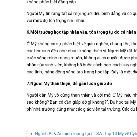
không phân biệt đẳng cấp.
Người Mỹ tin rằng tất cả mọi người đều bình đẳng và có 
với mức độ tôn trọng như nhau.
6.Môi trường học tập nhân văn, tôn trọng tự do cá nhân
Ở Mỹ không có sự phân biệt về giàu nghèo, chủng tộc, tôn
các học sinh đều như nhau, không thiên vị. Người Mỹ rất t
cuộc sống mình mong muốn, không ai có quyền được phán 
nhân của sinh viên, không bố buộc cách học, cách suy nghĩ
cao tính, năng động sáng tạo trong học tập. Đây là một điể
7.Người Mỹ thân thiện, dễ gần luôn giúp đỡ
Người dân Mỹ vô cùng than thiện và cởi mở. Ở Mỹ, nếu nhì
sao không? Bạn có cần giúp đỡ gì không?”. Du học tại Mỹ 
phí nhà trường, cũng như các giáo viên tại trường. Các d
Ngành AI & An ninh mạng tại UTSA: Top 10 Mỹ về Cyb