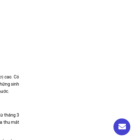
rị cao. Có
những sinh
nước.
từ tháng 3
ùa thu mát