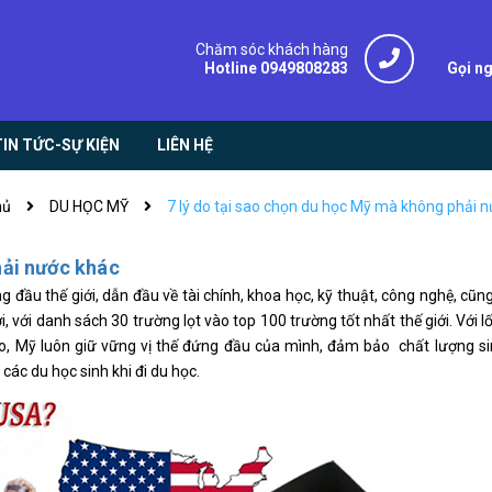
Chăm sóc khách hàng
Hotline 0949808283
Gọi n
TIN TỨC-SỰ KIỆN
LIÊN HỆ
hủ
DU HỌC MỸ
7 lý do tại sao chọn du học Mỹ mà không phải 
hải nước khác
 đầu thế giới, dẫn đầu về tài chính, khoa học, kỹ thuật, công nghệ, cũn
với danh sách 30 trường lọt vào top 100 trường tốt nhất thế giới. Với lố
ao, Mỹ luôn giữ vững vị thế đứng đầu của mình, đảm bảo chất lượng si
 các du học sinh khi đi du học.