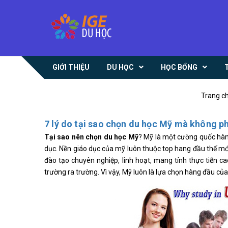
GIỚI THIỆU
DU HỌC
HỌC BỔNG
Trang c
7 lý do tại sao chọn du học Mỹ mà không p
Tại sao nên chọn du học Mỹ
? Mỹ là một cường quốc hàng
dục. Nền giáo dục của mỹ luôn thuộc top hang đầu thế mới, 
đào tạo chuyên nghiệp, linh hoạt, mang tính thực tiễn c
trường ra trường. Vì vậy, Mỹ luôn là lựa chọn hàng đầu của