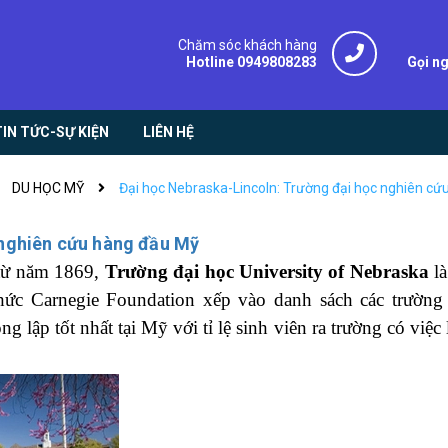
Chăm sóc khách hàng
Hotline 0949808283
Gọi n
TIN TỨC-SỰ KIỆN
LIÊN HỆ
DU HỌC MỸ
Đại học Nebraska-Lincoln: Trường đại học nghiên c
 nghiên cứu hàng đầu Mỹ
từ năm 1869,
Trường đại học University of Nebraska
là
hức Carnegie Foundation xếp vào danh sách các trường
g lập tốt nhất tại Mỹ với tỉ lệ sinh viên ra trường có việc