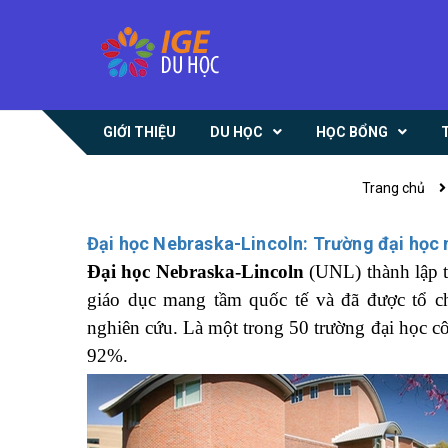
GIỚI THIỆU
DU HỌC
HỌC BỔNG
Trang chủ
Đại học Nebraska-Lincoln: Trường đại học
Đại học Nebraska-Lincoln
(UNL) thành lập 
giáo dục mang tầm quốc tế và đã được tổ c
nghiên cứu. Là một trong 50 trường đại học côn
92%.