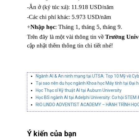
-Ăn ở (ký túc xá): 11.918 USD/năm
-Các chi phí khác: 5.973 USD/năm
+
Nhập học
: Tháng 1, tháng 5, tháng 9.
Trên đây là một vài thông tin về
Trường Unive
cập nhật thêm thông tin chi tiết nhé!
Ngành AI & An ninh mạng tại UTSA: Top 10 Mỹ về Cyb
Tại sao nên du học ngành Khoa học Máy tính tại Đại 
Học Thạc sĩ Kỹ thuật AI tại Auburn University
Học BS ngành AI tại Adelphi University: Cơ hội STEM 
RIO LINDO ADVENTIST ACADEMY – HÀNH TRÌNH HỌC
Ý kiến của bạn