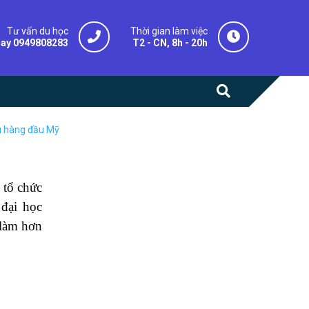
Tư vấn du học
Thời gian làm việc
gay 0949808283
T2 - CN, 8h - 20h
ứu hàng đầu Mỹ
 tổ chức
 đại học
 làm hơn