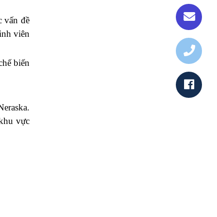
c vấn đề
inh viên
chế biến
Neraska.
 khu vực