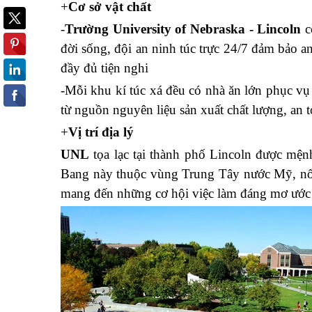
+
Cơ sở vật chất
-
Trường University of Nebraska - Lincoln
c
đời sống, đội an ninh túc trực 24/7 đảm bảo an
đầy đủ tiện nghi
-Mỗi khu kí túc xá đều có nhà ăn lớn phục v
từ nguồn nguyên liệu sản xuất chất lượng, an to
+
Vị trí địa lý
UNL
tọa lạc tại thành phố Lincoln được mện
Bang này thuộc vùng Trung Tây nước Mỹ, nổi 
mang đến những cơ hội việc làm đáng mơ ước ch