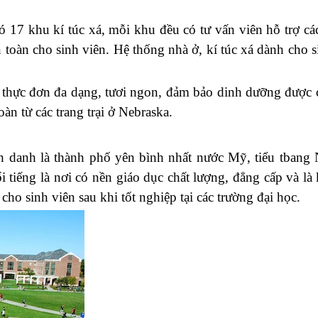
ó 17 khu kí túc xá, mỗi khu đều có tư vấn viên hỗ trợ cá
 toàn cho sinh viên. Hệ thống nhà ở, kí túc xá dành cho s
ụ thực đơn đa dạng, tươi ngon, đảm bảo dinh dưỡng được 
àn từ các trang trại ở Nebraska.
h danh là thành phố yên bình nhất nước Mỹ, tiểu tbang 
tiếng là nơi có nền giáo dục chất lượng, đẳng cấp và là
o sinh viên sau khi tốt nghiệp tại các trường đại học.