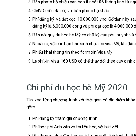
Bản photo hộ chiều còn hạn ít nhất 06 tháng tính từ n
CMND (nếu đã có) và bản photo hộ khẩu.
Phí đăng ký và đặt cọc: 10.000.000 vnd. Số tiền này sau
đăng ký là 6.000.000 đồng và phí đặt cọc là 4.000.000 
Bản nội quy du học hè Mỹ có chữ ký của phụ huynh và 
Ngoài ra, với các bạn học sinh chưa có visa Mỹ, khi đă
Phiếu khai thông tin theo form xin Visa Mỹ
Lệ phí xin Visa: 160 USD có thể thay đổi theo quy định
Chi phí du học hè Mỹ 2020
Tùy vào từng chương trình với thời gian và địa điểm khác
gồm:
Phí đăng ký tham gia chương trình.
Phí học phí Anh văn và tài liệu học, vở, bút viết.
Phí thuê xe đưa đón học sinh trong suốt lịch trình tại 