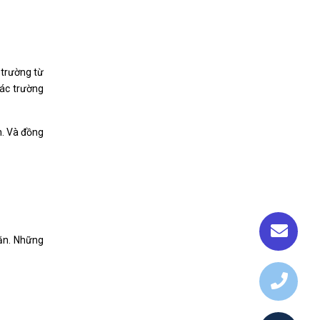
 trường từ
các trường
h. Và đồng
hăn. Những