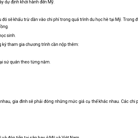
gày dự định khởi hành đến Mỹ.
 đó sẽ khấu trừ dần vào chi phí trong quá trình du học hè tại Mỹ. Trong đ
đồng.
học sinh.
ng ký tham gia chương trình cần nộp thêm:
 đại sứ quán theo từng năm.
 nhau, gia đình sẽ phải đóng những mức giá cụ thể khác nhau. Các chi 
Mỹ và đón tiễn tại sân bay ở Mỹ và Việt Nam …