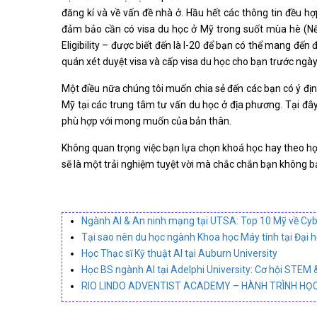
đăng kí và về vấn đề nhà ở. Hầu hết các thông tin đều hợ
đảm bảo cần có visa du học ở Mỹ trong suốt mùa hè (Nếu 
Eligibility – được biết đến là I-20 để bạn có thể mang đến
quán xét duyệt visa và cấp visa du học cho bạn trước ngà
Một điều nữa chúng tôi muốn chia sẻ đến các bạn có ý định
Mỹ tại các trung tâm tư vấn du học ở địa phương. Tại đây
phù hợp với mong muốn của bản thân.
Không quan trọng việc bạn lựa chọn khoá học hay theo họ
sẽ là một trải nghiệm tuyệt vời mà chắc chắn bạn không b
Ngành AI & An ninh mạng tại UTSA: Top 10 Mỹ về Cyb
Tại sao nên du học ngành Khoa học Máy tính tại Đại 
Học Thạc sĩ Kỹ thuật AI tại Auburn University
Học BS ngành AI tại Adelphi University: Cơ hội STEM 
RIO LINDO ADVENTIST ACADEMY – HÀNH TRÌNH HỌC