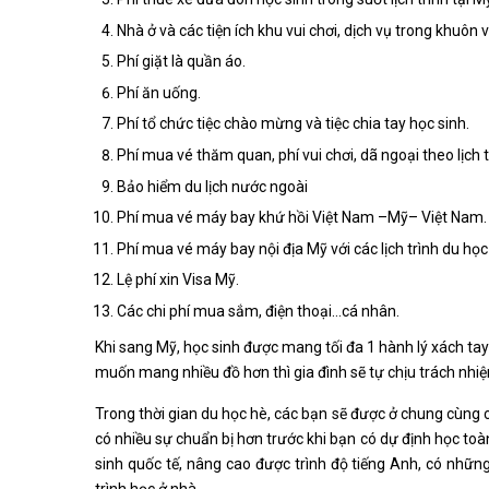
Nhà ở và các tiện ích khu vui chơi, dịch vụ trong khuôn 
Phí giặt là quần áo.
Phí ăn uống.
Phí tổ chức tiệc chào mừng và tiệc chia tay học sinh.
Phí mua vé thăm quan, phí vui chơi, dã ngoại theo lịch 
Bảo hiểm du lịch nước ngoài
Phí mua vé máy bay khứ hồi Việt Nam –Mỹ– Việt Nam.
Phí mua vé máy bay nội địa Mỹ với các lịch trình du học
Lệ phí xin Visa Mỹ.
Các chi phí mua sắm, điện thoại…cá nhân.
Khi sang Mỹ, học sinh được mang tối đa 1 hành lý xách tay
muốn mang nhiều đồ hơn thì gia đình sẽ tự chịu trách nhi
Trong thời gian du học hè, các bạn sẽ được ở chung cùng cá
có nhiều sự chuẩn bị hơn trước khi bạn có dự định học toà
sinh quốc tế, nâng cao được trình độ tiếng Anh, có những
trình học ở nhà,….