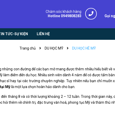
Chăm sóc khách hàng
Hotline 0949808283
Gọi n
TIN TỨC-SỰ KIỆN
LIÊN HỆ
Trang chủ
DU HỌC MỸ
DU HỌC HÈ MỸ
ong những con đường để các bạn mở mang được thêm nhiều hiểu biết về v
 Mỹ làm điểm đến du học. Nhiều sinh viên dành 4 năm để có được tấm bằ
Thạc sĩ hay tại các trường chuyên nghiệp. Tuy nhiên nếu bạn chỉ muốn x
 tại Mỹ
là một lựa chọn hoàn hảo dành cho bạn.
 đến tháng 8 và có thời lượng khoảng 2 – 12 tuần. Trong thời gian này, 
 hỏi thêm về chính trị, đặc trưng văn hoá, phong tục Mỹ và thăm thú nhi