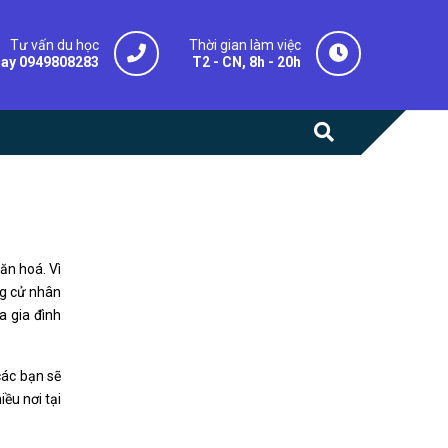
Tư vấn du học
Thời gian làm việc
gay 0949808283
T2 - CN, 8h - 20h
ăn hoá. Vì
ng cử nhân
a gia đình
các bạn sẽ
ều nơi tại