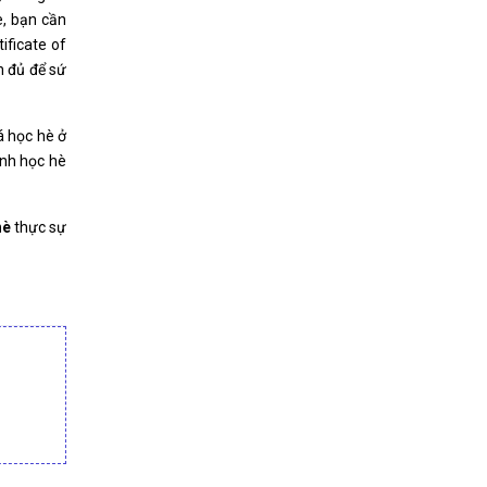
è, bạn cần
ificate of
n đủ để sứ
á học hè ở
ình học hè
hè
thực sự