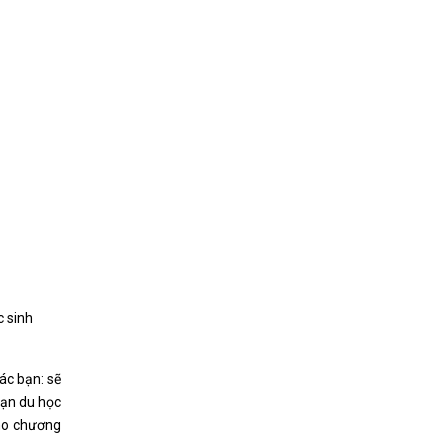
c sinh
ác bạn: sẽ
bạn du học
cho chương