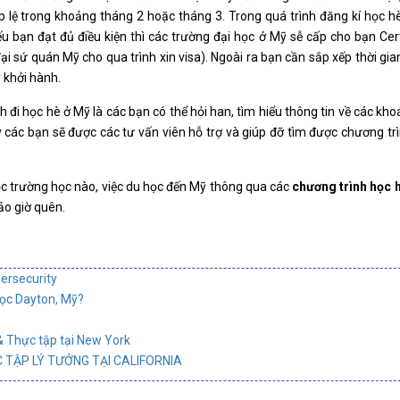
p lệ trong khoảng tháng 2 hoặc tháng 3. Trong quá trình đăng kí học h
bạn đạt đủ điều kiện thì các trường đại học ở Mỹ sễ cấp cho bạn Cert
 đại sứ quán Mỹ cho qua trình xin visa). Ngoài ra bạn cần sắp xếp thời gia
y khởi hành.
 đi học hè ở Mỹ là các bạn có thể hỏi han, tìm hiểu thông tin về các kho
 các bạn sẽ được các tư vấn viên hỗ trợ và giúp đỡ tìm được chương tr
c trường học nào, việc du học đến Mỹ thông qua các
chương trình học 
ảo giờ quên.
ersecurity
học Dayton, Mỹ?
& Thực tập tại New York
 TẬP LÝ TƯỞNG TẠI CALIFORNIA