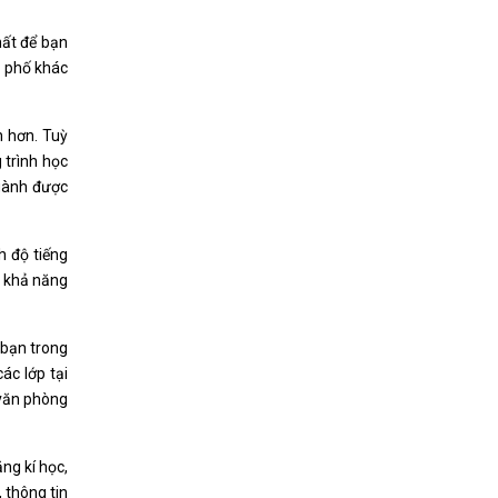
hất để bạn
h phố khác
h hơn. Tuỳ
 trình học
ngành được
h độ tiếng
m khả năng
 bạn trong
ác lớp tại
 văn phòng
ng kí học,
 thông tin