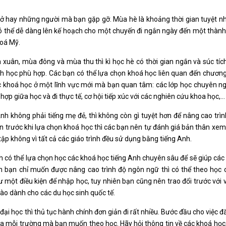
vở hay những người mà bạn gặp gỡ. Mùa hè là khoảng thời gian tuyệt n
 có thể dễ dàng lên kế hoạch cho một chuyến đi ngắn ngày đến một thàn
hoá Mỹ.
 xuân, mùa đông và mùa thu thì kì học hè có thời gian ngắn và súc tíc
 học phù hợp. Các bạn có thể lựa chọn khoá học liên quan đến chương
ọc khoá học ở một lĩnh vực mới mà bạn quan tâm: các lớp học chuyên 
hợp giữa học và đi thực tế, cơ hội tiếp xúc với các nghiên cứu khoa học,…
Anh không phải tiếng mẹ đẻ, thì không còn gì tuyệt hơn để nâng cao trìn
n trước khi lựa chọn khoá học thì các bạn nên tự đánh giá bản thân xe
tập không vì tất cả các giáo trình đều sử dụng bằng tiếng Anh.
 có thể lựa chọn học các khoá học tiếng Anh chuyên sâu để sẽ giúp các
ản bạn chỉ muốn được nâng cao trình độ ngôn ngữ thì có thể theo học c
 một điều kiện để nhập học, tuy nhiên bạn cũng nên trao đổi trước với
ào dành cho các du học sinh quốc tế.
ại học thì thủ tục hành chính đơn giản đi rất nhiều. Bước đầu cho việc đă
ủa mỗi trường mà bạn muốn theo học. Hãy hỏi thông tin về các khoá học,