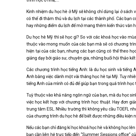
Kinh nhiệm du học hè ở Mỹ sẽ không chỉ dừng lại ở sách 
có thể đi thăm thú và du lịch tại các thành phố. Các bạn
hay những điểm du lịch để mở mang thêm kiến thức văn 
Du học hè Mỹ thì sẽ học gì? So với các khoá học vào mùa
thuộc vào mong muốn của các bạn mà sẽ có chương trình
hiện tại của các bạn, nhưng các bạn cũng có thể theo h
giảng dạy bởi giảo sư, chuyên gia, những buổi hội thảo kết 
Các chương trình học tiếng Anh: là du học sinh và tiếng 
Anh bằng việc dành một vài tháng học hè tại Mỹ. Tuy nhiê
tiếng Anh của mình có đủ để giúp bạn trong quá trình học 
Tuỳ thuộc vào khả năng ngôn ngữ của bạn, mà du học sinh
việc học kết hợp với chương trình học thuật. Hay đơn gi
trung tâm ESL. Nhiều trường thì không yêu cầu TOEFL như
của chương trình du học hè để biết được những điều kiện n
Nếu các bạn chỉ đăng kí học khoá học hè và không học lên đ
bạn cần liên hệ trực tiếp đến “Summer Sessions office” c