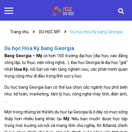
Trang chủ
DU HỌC MỸ
Du học Hoa Kỳ bang Georgia
Du học Hoa Kỳ bang Georgia
Bang Georgia – Mỹ
có hơn 100 trường đại học (đại học, cao đẳng
công lập, tư thục, viện công nghệ,…). Đại học Georgia là đại học “già”
nhất
Hoa Kỳ
, nổi bật với nền tảng nghiên cứu, các phát minh quan
trọng cũng như đi đầu trong lĩnh vực y học.
Du học bang Georgia bạn có thể lựa chọn các ngành học phổ biến
như: kế toán, marketing, tâm lý học, công nghệ máy tính, điện ảnh,
…
Một trong những lợi thế khi du học tại Georgia là ở đây có mức sống
thấp hơn nhiều bang khác tại
Mỹ
. Nếu bạn muốn được học tập
trong môi trường sôi nổi và mang tính chủ nghĩa, thì Atlanta chính