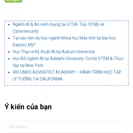
Ngành AI & An ninh mạng tại UTSA: Top 10 Mỹ về
Cybersecurity
Tại sao nên du học ngành Khoa học Máy tính tại Đại học
Dayton, Mỹ?
Học Thạc sĩ Kỹ thuật AI tại Auburn University
Học BS ngành AI tại Adelphi University: Cơ hội STEM & Thực
tập tại New York
RIO LINDO ADVENTIST ACADEMY – HÀNH TRÌNH HỌC TẬP
LÝ TƯỞNG TẠI CALIFORNIA
Ý kiến của bạn