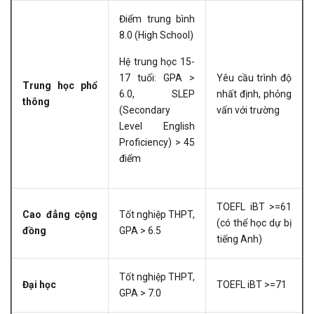
Điểm trung bình
8.0 (High School)
Hệ trung học 15-
17 tuổi: GPA >
Yêu cầu trình độ
Trung học phổ
6.0, SLEP
nhất định, phỏng
thông
(Secondary
vấn với trường
Level English
Proficiency) > 45
điểm
TOEFL iBT >=61
Cao đẳng cộng
Tốt nghiệp THPT,
(có thể học dự bị
đồng
GPA > 6.5
tiếng Anh)
Tốt nghiệp THPT,
Đại học
TOEFL iBT >=71
GPA > 7.0