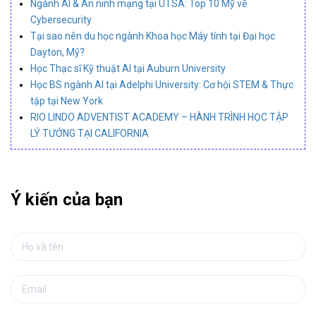
Ngành AI & An ninh mạng tại UTSA: Top 10 Mỹ về
Cybersecurity
Tại sao nên du học ngành Khoa học Máy tính tại Đại học
Dayton, Mỹ?
Học Thạc sĩ Kỹ thuật AI tại Auburn University
Học BS ngành AI tại Adelphi University: Cơ hội STEM & Thực
tập tại New York
RIO LINDO ADVENTIST ACADEMY – HÀNH TRÌNH HỌC TẬP
LÝ TƯỞNG TẠI CALIFORNIA
Ý kiến của bạn