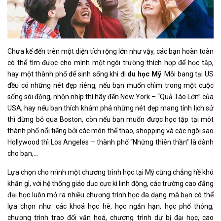
Chưa kể đến trên một diện tích rộng lớn như vậy, các bạn hoàn toàn
có thể tìm được cho mình một ngôi trường thích hợp để học tập,
hay một thành phố để sinh sống khi đi
du học Mỹ
. Mỗi bang tại US
đều có những nét đẹp riêng, nếu bạn muốn chìm trong một cuộc
sống sôi động, nhộn nhịp thì hãy đến New York – “Quả Táo Lớn” của
USA, hay nếu bạn thích khám phá những nét đẹp mang tính lịch sử
thì đừng bỏ qua Boston, còn nếu bạn muốn được học tập tại môt
thành phố nổi tiếng bởi các môn thể thao, shopping và các ngôi sao
Hollywood thì Los Angeles – thành phố “Những thiên thần” là dành
cho bạn,…
Lựa chọn cho mình một chương trình học tại Mỹ cũng chẳng hề khó
khăn gì, với hệ thống giáo dục cực kì linh động, các trường cao đẳng
đại học luôn mở ra nhiều chương trình học đa dạng mà bạn có thể
lựa chọn như: các khoá học hè, học ngắn hạn, học phổ thông,
chương trình trao đổi văn hoá, chương trình dự bị đại học, cao