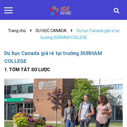
Trang chủ
DU HỌC CANADA
Du học Canada giá rẻ tại
trường DURHAM COLLEGE
Du học Canada giá rẻ tại trường DURHAM
COLLEGE
1. TÓM TẮT SƠ LƯỢC