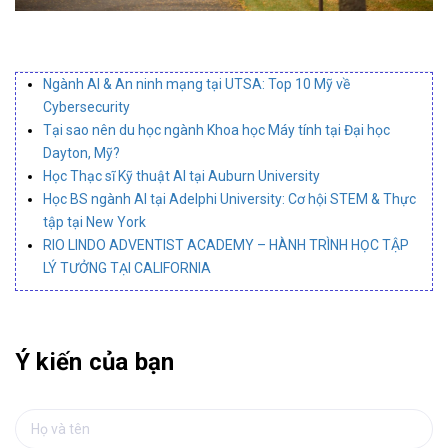
Ngành AI & An ninh mạng tại UTSA: Top 10 Mỹ về
Cybersecurity
Tại sao nên du học ngành Khoa học Máy tính tại Đại học
Dayton, Mỹ?
Học Thạc sĩ Kỹ thuật AI tại Auburn University
Học BS ngành AI tại Adelphi University: Cơ hội STEM & Thực
tập tại New York
RIO LINDO ADVENTIST ACADEMY – HÀNH TRÌNH HỌC TẬP
LÝ TƯỞNG TẠI CALIFORNIA
Ý kiến của bạn