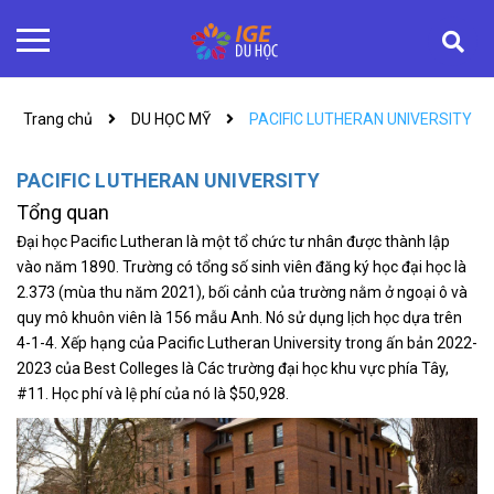
Trang chủ
DU HỌC MỸ
PACIFIC LUTHERAN UNIVERSITY
PACIFIC LUTHERAN UNIVERSITY
Tổng quan
Đại học Pacific Lutheran là một tổ chức tư nhân được thành lập
vào năm 1890. Trường có tổng số sinh viên đăng ký học đại học là
2.373 (mùa thu năm 2021), bối cảnh của trường nằm ở ngoại ô và
quy mô khuôn viên là 156 mẫu Anh. Nó sử dụng lịch học dựa trên
4-1-4. Xếp hạng của Pacific Lutheran University trong ấn bản 2022-
2023 của Best Colleges là Các trường đại học khu vực phía Tây,
#11. Học phí và lệ phí của nó là $50,928.