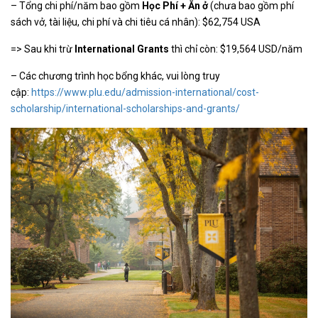
– Tổng chi phí/năm bao gồm
Học Phí + Ăn ở
(chưa bao gồm phí
sách vở, tài liệu, chi phí và chi tiêu cá nhân): $62,754 USA
=> Sau khi trừ
International Grants
thì chỉ còn: $19,564 USD/năm
– Các chương trình học bổng khác, vui lòng truy
cập:
https://www.plu.edu/admission-international/cost-
scholarship/international-scholarships-and-grants/