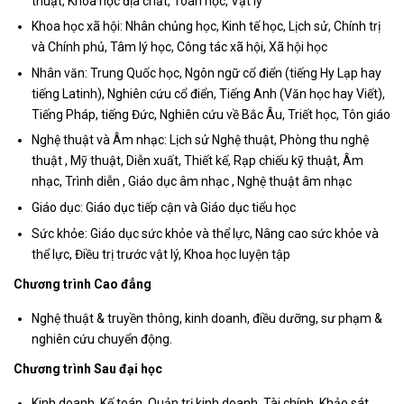
thuật, Khoa học địa chất, Toán học, Vật lý
Khoa học xã hội: Nhân chủng học, Kinh tế học, Lịch sử, Chính trị
và Chính phủ, Tâm lý học, Công tác xã hội, Xã hội học
Nhân văn: Trung Quốc học, Ngôn ngữ cổ điển (tiếng Hy Lạp hay
tiếng Latinh), Nghiên cứu cổ điển, Tiếng Anh (Văn học hay Viết),
Tiếng Pháp, tiếng Đức, Nghiên cứu về Bắc Âu, Triết học, Tôn giáo
Nghệ thuật và Âm nhạc: Lịch sử Nghệ thuật, Phòng thu nghệ
thuật , Mỹ thuật, Diễn xuất, Thiết kế, Rạp chiếu kỹ thuật, Âm
nhạc, Trình diễn , Giáo dục âm nhạc , Nghệ thuật âm nhạc
Giáo dục: Giáo dục tiếp cận và Giáo dục tiểu học
Sức khỏe: Giáo dục sức khỏe và thể lực, Nâng cao sức khỏe và
thể lực, Điều trị trước vật lý, Khoa học luyện tập
Chương trình Cao đẳng
Nghệ thuật & truyền thông, kinh doanh, điều dưỡng, sư phạm &
nghiên cứu chuyển động.
Chương trình Sau đại học
Kinh doanh, Kế toán, Quản trị kinh doanh, Tài chính, Khảo sát