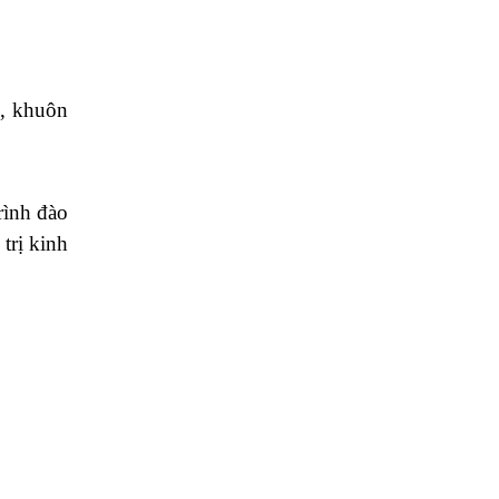
n, khuôn
rình đào
trị kinh