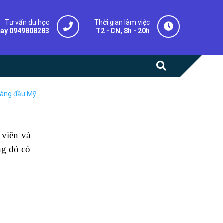
Tư vấn du học
Thời gian làm việc
gay 0949808283
T2 - CN, 8h - 20h
 hàng đầu Mỹ
 viên và
ng đó có