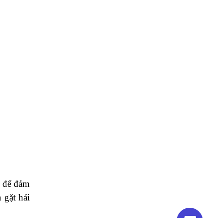
h để đảm
 gặt hái