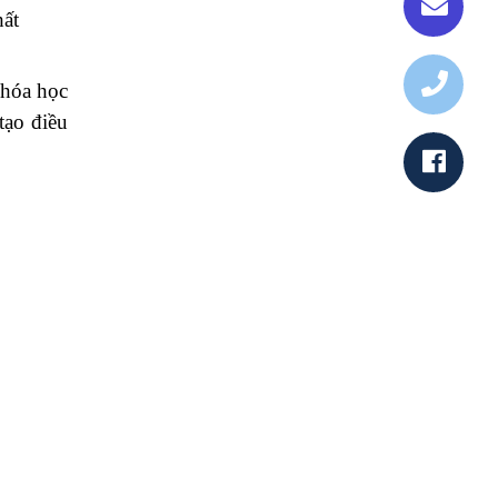
hất
khóa học
tạo điều