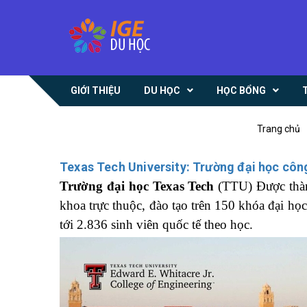
GIỚI THIỆU
DU HỌC
HỌC BỔNG
Trang chủ
Texas Tech University: Trường đại học cô
Trường đại học Texas Tech
(TTU) Được thàn
khoa trực thuộc, đào tạo trên 150 khóa đại họ
tới 2.836 sinh viên quốc tế theo học.