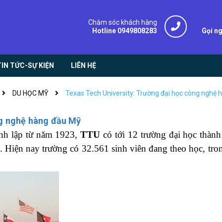
Chăm sóc khách hàng
Hotline 0949808283
Gọi n
TIN TỨC-SỰ KIỆN
LIÊN HỆ
DU HỌC MỸ
Texas Tech University: Trường đại học công nghệ
ng nghệ hàng đầu Mỹ
h lập từ năm 1923,
TTU
có tới 12 trường đại học thành
c. Hiện nay trường có 32.561 sinh viên đang theo học, tro