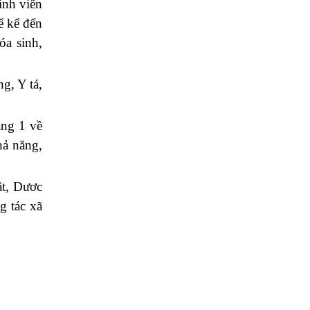
inh viên
ể kể đến
óa sinh,
g, Y tá,
ạng 1 về
hả năng,
ật, Dươc
g tác xã