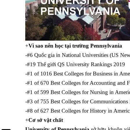
+
Vì sao nên học tại trường Pennsylvania
-#6 Quốc gia in National Universities (US N
-#19 Thế giới QS University Rankings 2019
-#1 of 1016 Best Colleges for Business in Ame
-#1 of 670 Best Colleges for Accounting and 
-#1 of 599 Best Colleges for Nursing in Ameri
-#3 of 755 Best Colleges for Communications 
-#8 of 627 Best Colleges for History in Americ
+
Cơ sở vật chất
University of Pennsylvania
sở hữu khuôn viê