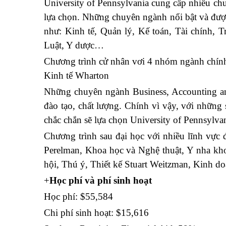
University of Pennsylvania cung cấp nhiều chư
lựa chọn. Những chuyên ngành nổi bật và được 
như: Kinh tế, Quản lý, Kế toán, Tài chính, 
Luật, Y dược…
Chương trình cử nhân vơi 4 nhóm ngành chính
Kinh tế Wharton
Những chuyên ngành Business, Accounting an
đào tạo, chất lượng. Chính vì vậy, với nhữn
chắc chắn sẽ lựa chọn University of Pennsylvan
Chương trình sau đại học với nhiều lĩnh vực
Perelman, Khoa học và Nghệ thuật, Y nha kho
hội, Thú ý, Thiết kế Stuart Weitzman, Kinh d
+
Học phí và phí sinh hoạt
Học phí: $55,584
Chi phí sinh hoạt: $15,616