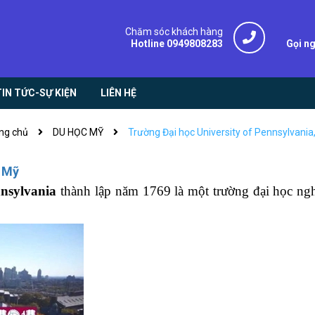
Chăm sóc khách hàng
Hotline 0949808283
Gọi n
TIN TỨC-SỰ KIỆN
LIÊN HỆ
ng chủ
DU HỌC MỸ
Trường Đại học University of Pennsylvania
, Mỹ
nsylvania
thành lập năm 1769 là một trường đại học ng