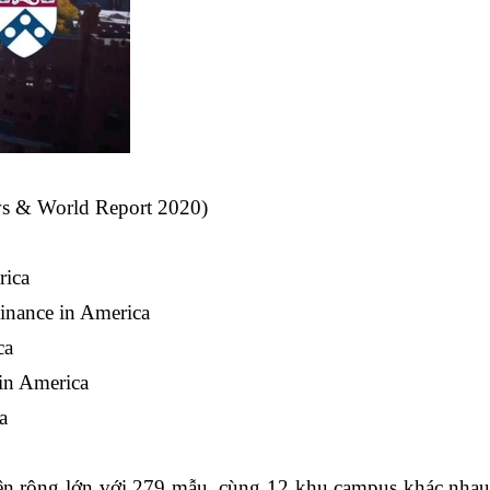
ews & World Report 2020)
rica
Finance in America
ca
in America
a
n rộng lớn với 279 mẫu, cùng 12 khu campus khác nha