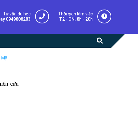
Tư vấn du học
Thời gian làm việc
gay 0949808283
T2 - CN, 8h - 20h
, Mỹ
hiên cứu