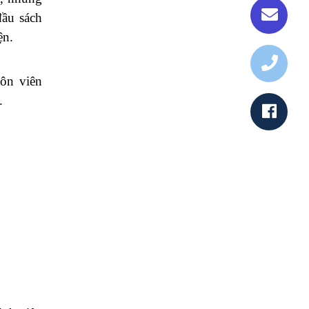
đầu sách
ện.
uôn viên
.