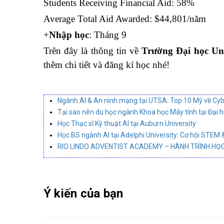
Students Receiving Financial Aid: 58%
Average Total Aid Awarded: $44,801/năm
+
Nhập học
: Tháng 9
Trên đây là thông tin về
Trường Đại học Uni
thêm chi tiết và đăng kí học nhé!
Ngành AI & An ninh mạng tại UTSA: Top 10 Mỹ về Cyb
Tại sao nên du học ngành Khoa học Máy tính tại Đại 
Học Thạc sĩ Kỹ thuật AI tại Auburn University
Học BS ngành AI tại Adelphi University: Cơ hội STEM 
RIO LINDO ADVENTIST ACADEMY – HÀNH TRÌNH HỌC
Ý kiến của bạn