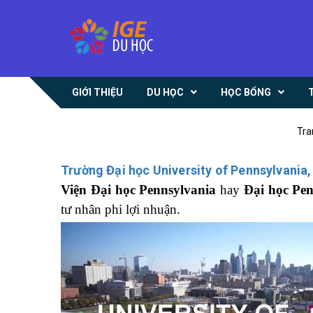
GIỚI THIỆU
DU HỌC
HỌC BỔNG
Tra
Trường Đại học University of Pennsylvania
Viện Đại học Pennsylvania
hay
Đại học Pen
tư nhân phi lợi nhuận.