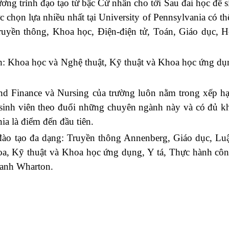
ơng trình đạo tạo từ bậc Cử nhân cho tới Sau đai học để s
chọn lựa nhiều nhất tại University of Pennsylvania có th
Truyền thông, Khoa học, Điện-điện tử, Toán, Giáo dục, H
: Khoa học và Nghệ thuật, Kỹ thuật và Khoa học ứng dụn
d Finance và Nursing của trường luôn nằm trong xếp h
g sinh viên theo đuổi những chuyên ngành này và có đủ k
ia là điểm đến đầu tiên.
 đào tạo đa dạng: Truyền thông Annenberg, Giáo dục, Lu
a, Kỹ thuật và Khoa học ứng dụng, Y tá, Thực hành côn
oanh Wharton.