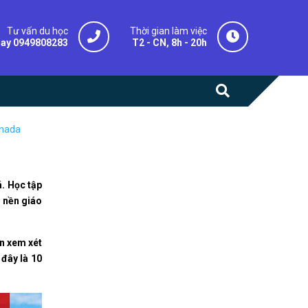
Tư vấn du học
Thời gian làm việc
gay 0949808283
T2 - CN, 8h - 20h
anada
á. Học tập
t nền giáo
ên xem xét
 đây là 10