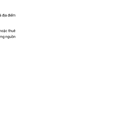
à địa điểm
 hoặc thuê
hững nguồn