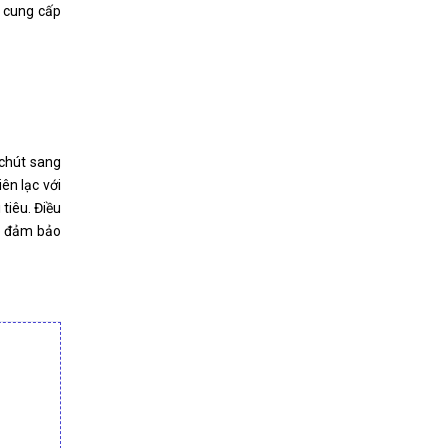
o cung cấp
 chút sang
ên lạc với
tiêu. Điều
đó đảm bảo