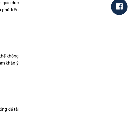
n giáo dục
h phủ trên
 thể không
ham khảo ý
ổng để tài