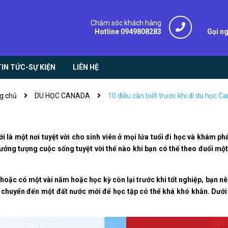
Chăm sóc khách hàng
Hotline 0949808283
Gọi n
TIN TỨC-SỰ KIỆN
LIÊN HỆ
g chủ
DU HỌC CANADA
10 điều cần biết trước khi đi du học C
a
 là một nơi tuyệt vời cho sinh viên ở mọi lứa tuổi đi học và khám ph
y tưởng tượng cuộc sống tuyệt vời thế nào khi bạn có thể theo đuổi mộ
hoặc có một vài năm hoặc học kỳ còn lại trước khi tốt nghiệp, bạn n
ệc chuyển đến một đất nước mới để học tập có thể khá khó khăn. Dưới