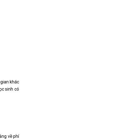
 gian khác
ọc sinh có
ắng về phí