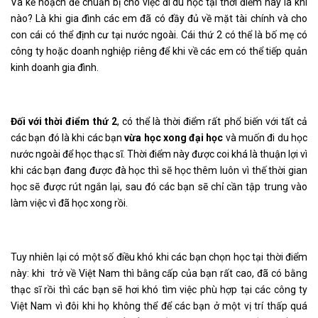
Và kế hoạch để chuẩn bị cho việc đi du học tại thời điểm này là khi
nào? Là khi gia đình các em đã có đầy đủ về mặt tài chính và cho
con cái có thể định cư tại nước ngoài. Cái thứ 2 có thể là bố mẹ có
công ty hoặc doanh nghiệp riêng để khi về các em có thể tiếp quản
kinh doanh gia đình.
Đối với thời điểm thứ 2
, có thể là thời điểm rất phổ biến với tất cả
các bạn đó là khi các bạn
vừa học xong đại học
và muốn đi du học
nước ngoài để học thạc sĩ. Thời điểm này được coi khá là thuận lợi vì
khi các bạn đang được đà học thì sẽ học thêm luôn vì thế thời gian
học sẽ được rút ngắn lại, sau đó các bạn sẽ chỉ cần tập trung vào
làm việc vì đã học xong rồi.
Tuy nhiên lại có một số điều khó khi các bạn chọn học tại thời điểm
này: khi trở về Việt Nam thì bằng cấp của bạn rất cao, đã có bằng
thạc sĩ rồi thì các bạn sẽ hơi khó tìm việc phù hợp tại các công ty
Việt Nam vì đôi khi họ không thể để các bạn ở một vị trí thấp quá