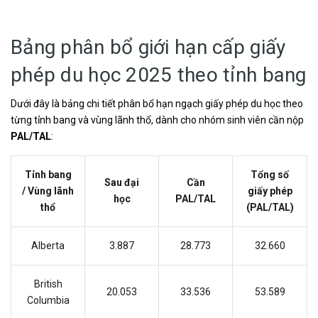
Bảng phân bổ giới hạn cấp giấy
phép du học 2025 theo tỉnh bang
Dưới đây là bảng chi tiết phân bổ hạn ngạch giấy phép du học theo
từng tỉnh bang và vùng lãnh thổ, dành cho nhóm sinh viên cần nộp
PAL/TAL
:
Tỉnh bang
Tổng số
Sau đại
Cần
/ Vùng lãnh
giấy phép
học
PAL/TAL
thổ
(PAL/TAL)
Alberta
3.887
28.773
32.660
British
20.053
33.536
53.589
Columbia