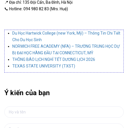
📍 Địa chỉ: 135 Đội Cấn, Ba Đình, Hà Nội
📞 Hotline: 094 980 82 83 (Mrs. Huệ)
Du Học Hartwick College (new York, Mỹ) – Thông Tin Chi Tiết
Cho Du Học Sinh
NORWICH FREE ACADEMY (NFA) – TRƯỜNG TRUNG HỌC DỰ
BỊ ĐẠI HỌC HÀNG ĐẦU TẠI CONNECTICUT, MỸ
THÔNG BÁO LỊCH NGHỈ TẾT DƯƠNG LỊCH 2026
TEXAS STATE UNIVERSITY (TXST)
Ý kiến của bạn