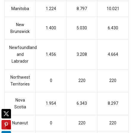
Manitoba
1.224
8.797
10.021
New
1.400
5.030
6.430
Brunswick
Newfoundland
and
1.456
3.208
4.664
Labrador
Northwest
0
220
220
Territories
Nova
1.954
6.343
8.297
Scotia
Nunavut
0
220
220