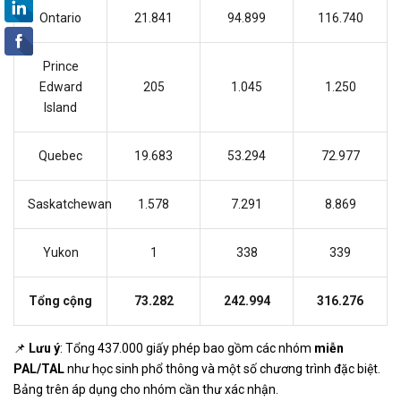
Ontario
21.841
94.899
116.740
Prince
Edward
205
1.045
1.250
Island
Quebec
19.683
53.294
72.977
Saskatchewan
1.578
7.291
8.869
Yukon
1
338
339
Tổng cộng
73.282
242.994
316.276
📌
Lưu ý
: Tổng 437.000 giấy phép bao gồm các nhóm
miễn
PAL/TAL
như học sinh phổ thông và một số chương trình đặc biệt.
Bảng trên áp dụng cho nhóm cần thư xác nhận.