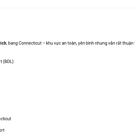
wich
, bang Connecticut – khu vực an toàn, yên bình nhưng vẫn rất thuận t
rt (BDL)
cticut
ort