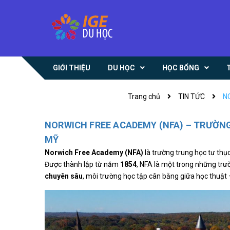
GIỚI THIỆU
DU HỌC
HỌC BỔNG
Trang chủ
TIN TỨC
N
NORWICH FREE ACADEMY (NFA) – TRƯỜNG
MỸ
Norwich Free Academy (NFA)
là trường trung học tư thục
Được thành lập từ năm
1854
, NFA là một trong những trườ
chuyên sâu
, môi trường học tập cân bằng giữa học thuật