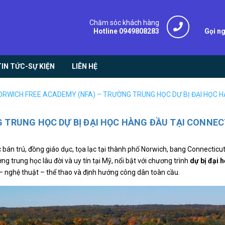
Chăm sóc khách hàng
Hotline 0949808283
Gọi n
TIN TỨC-SỰ KIỆN
LIÊN HỆ
ORWICH FREE ACADEMY (NFA) – TRƯỜNG TRUNG HỌC DỰ BỊ ĐẠI HỌC H
 TRUNG HỌC DỰ BỊ ĐẠI HỌC HÀNG ĐẦU TẠI CONNEC
 bán trú, đồng giáo dục, tọa lạc tại thành phố Norwich, bang Connecticut
ng trung học lâu đời và uy tín tại Mỹ, nổi bật với chương trình
dự bị đại 
 – nghệ thuật – thể thao và định hướng công dân toàn cầu.