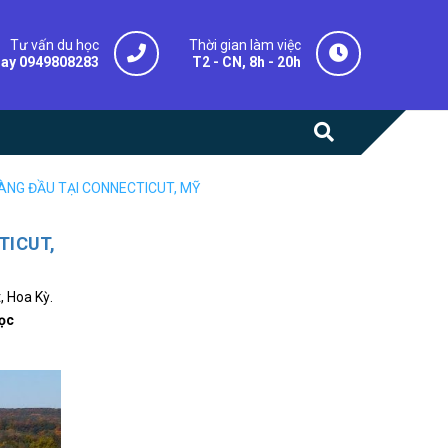
Tư vấn du học
Thời gian làm việc
gay 0949808283
T2 - CN, 8h - 20h
ÀNG ĐẦU TẠI CONNECTICUT, MỸ
TICUT,
, Hoa Kỳ.
học