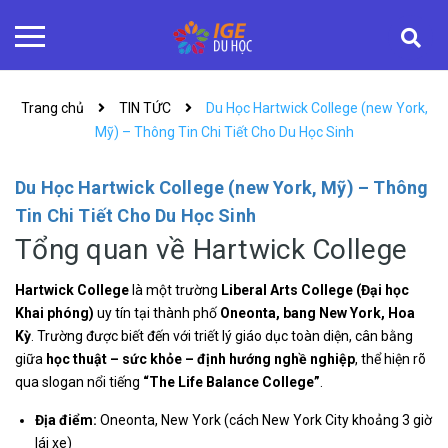
Trang chủ
TIN TỨC
Du Học Hartwick College (new York,
Mỹ) – Thông Tin Chi Tiết Cho Du Học Sinh
Du Học Hartwick College (new York, Mỹ) – Thông
Tin Chi Tiết Cho Du Học Sinh
Tổng quan về Hartwick College
Hartwick College
là một trường
Liberal Arts College (Đại học
Khai phóng)
uy tín tại thành phố
Oneonta, bang New York, Hoa
Kỳ
. Trường được biết đến với triết lý giáo dục toàn diện, cân bằng
giữa
học thuật – sức khỏe – định hướng nghề nghiệp
, thể hiện rõ
qua slogan nổi tiếng
“The Life Balance College”
.
Địa điểm:
Oneonta, New York (cách New York City khoảng 3 giờ
lái xe)