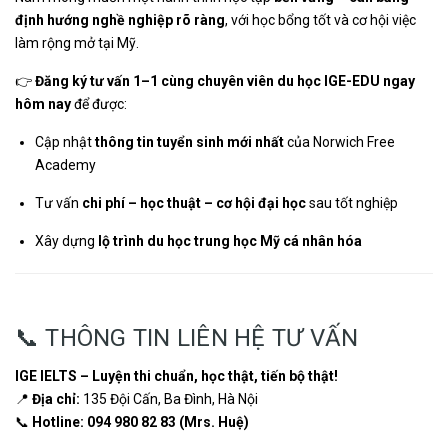
định hướng nghề nghiệp rõ ràng
, với học bổng tốt và cơ hội việc
làm rộng mở tại Mỹ.
👉
Đăng ký tư vấn 1–1 cùng chuyên viên du học IGE-EDU ngay
hôm nay
để được:
Cập nhật
thông tin tuyển sinh mới nhất
của Norwich Free
Academy
Tư vấn
chi phí – học thuật – cơ hội đại học
sau tốt nghiệp
Xây dựng
lộ trình du học trung học Mỹ cá nhân hóa
📞 THÔNG TIN LIÊN HỆ TƯ VẤN
IGE IELTS – Luyện thi chuẩn, học thật, tiến bộ thật!
📍
Địa chỉ:
135 Đội Cấn, Ba Đình, Hà Nội
📞
Hotline:
094 980 82 83 (Mrs. Huệ)