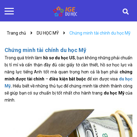
Trang chủ
DU HỌC MỸ
Chứng minh tài chính du học Mỹ
Chứng minh tài chính du học Mỹ
Trong quá trình làm
hồ sơ du học US
, bạn không những phải chuẩn
bị tỉ mỉ và cẩn thận đầy đủ các giấy tờ cần thiết, hồ sơ học lực và
năng lực tiếng Anh tốt mà quan trọng hơn cả là bạn phải
chứng
minh được tài chính
–
điều kiện bắt buộc
để xin được visa
du học
Mỹ
.
Hiểu biết về những thủ tục để chứng minh tài chính thành công
sẽ giúp bạn có sự chuẩn bị tốt nhất cho hành trang
du học Mỹ
của
mình.