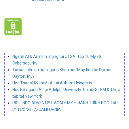
Ngành AI & An ninh mạng tại UTSA: Top 10 Mỹ về
Cybersecurity
Tại sao nên du học ngành Khoa học Máy tính tại Đại học
Dayton, Mỹ?
Học Thạc sĩ Kỹ thuật AI tại Auburn University
Học BS ngành AI tại Adelphi University: Cơ hội STEM & Thực
tập tại New York
RIO LINDO ADVENTIST ACADEMY – HÀNH TRÌNH HỌC TẬP
LÝ TƯỞNG TẠI CALIFORNIA