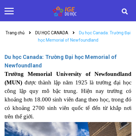
Trang chủ
DU HỌC CANADA
Du học Canada: Trường Đại
học Memorial of Newfoundland
Du học Canada: Trường Đại học Memorial of
Newfoundland
Trường Memorial University of Newfoundland
(MUN)
được thành lập năm 1925 là trường đại học
công lập quy mô bậc trung. Hiện nay trường có
khoảng hơn 18.000 sinh viên đang theo học, trong đó
có khoảng 2700 sinh viên quốc tế đến từ khắp nơi
trên thế giới.