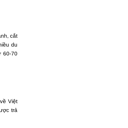
nh, cắt
nhiều du
ừ 60-70
ề Việt
ợc trả