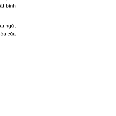
ất bình
̣i ngữ,
óa của