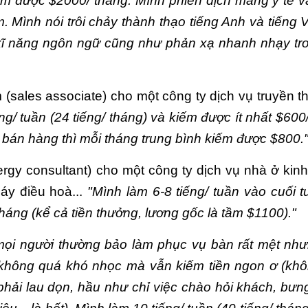
kiếm được $2000/ tháng. Mình phiên dịch mảng y tế 
 Mình nói trôi chảy thành thạo tiếng Anh và tiếng V
 kĩ năng ngôn ngữ cũng như phản xạ nhanh nhạy tr
 (sales associate) cho một công ty dịch vụ truyền t
ng/ tuần (24 tiếng/ tháng) và kiếm được ít nhất $600
 bán hàng thì mỗi tháng trung bình kiếm được $800.
rgy consultant) cho một công ty dịch vụ nhà ở kin
áy điều hoà...
"Mình làm 6-8 tiếng/ tuần vào cuối t
háng (kể cả tiền thưởng, lương gốc là tầm $1100)."
 mọi người thường bảo làm phục vụ bàn rất mệt nh
 không quá khó nhọc mà vẫn kiếm tiền ngon ơ (kh
 phải lau dọn, hầu như chỉ việc chào hỏi khách, bưn