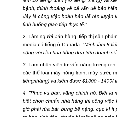
làm 10 tiếng/ tuần (40 tiếng/ tháng) và 
bệnh, thỉnh thoảng về cả vấn đề bảo hiểm.
đây là công việc hoàn hảo để rèn luyện
tình huống giao tiếp thực tế."
2. Làm người bán hàng, tiếp thị sản phẩm
media có tiếng ở Canada.
"Mình làm 6 tiế
cộng với tiền hoa hồng dựa trên doanh số
3
. Làm nhân viên tư vấn năng lượng (ene
các thể loại máy nóng lạnh, máy sưởi, m
tiếng/tháng) và kiếm được $1300 - 1400/ t
4. "Phục vụ bàn, vâng chính nó. Biết là
biết chọn chuẩn nhà hàng thì công việc
giờ phải rửa bát, bưng bê nặng, cực kì ít