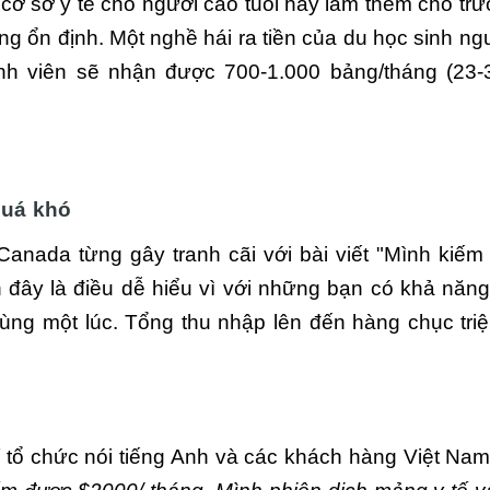
 cơ sở y tế cho người cao tuổi hay làm thêm cho trư
g ổn định. Một nghề hái ra tiền của du học sinh ngư
inh viên sẽ nhận được 700-1.000 bảng/tháng (23-3
uá khó
anada từng gây tranh cãi với bài viết "Mình kiế
 là điều dễ hiểu vì với những bạn có khả năng,
̀ng một lúc. Tổng thu nhập lên đến hàng chục triê
/ tổ chức nói tiếng Anh và các khách hàng Việt Na