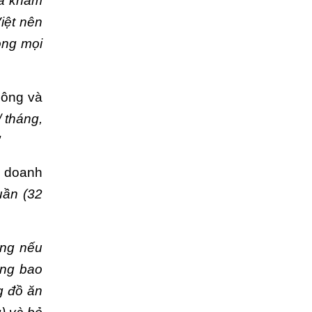
và khám
iệt nên
ong mọi
hông và
/ tháng,
"
h doanh
uần (32
ưng nếu
ông bao
g đồ ăn