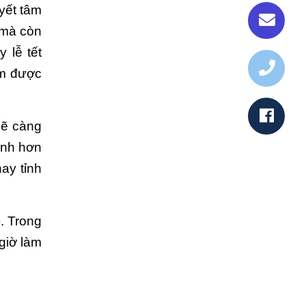
uyết tâm
 mà còn
y lễ tết
ếm được
ẽ càng
hỉnh hơn
ay tỉnh
). Trong
giờ làm