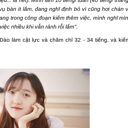
iệu... là hết). Mình làm 10 tiếng/ tuần (40 tiếng/ thán
vụ bàn ít lắm, đang nghĩ định bỏ vì cũng hơi chán 
đang trong công đoạn kiếm thêm việc, mình nghĩ mì
 việc nhiều khi vẫn rảnh rỗi lắm".
n Đào làm cật lực và chăm chỉ 32 - 34 tiếng, và ki