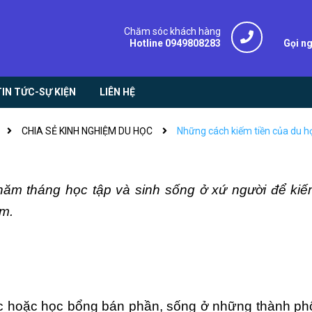
Chăm sóc khách hàng
Hotline 0949808283
Gọi n
TIN TỨC-SỰ KIỆN
LIÊN HỆ
CHIA SẺ KINH NGHIỆM DU HỌC
Những cách kiếm tiền của du họ
ăm tháng học tập và sinh sống ở xứ người để kiê
êm.
úc hoặc học bổng bán phần, sống ở những thành phô