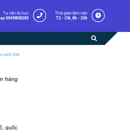
Tư vấn du học
Thời gian làm việc
gay 0949808283
T2 - CN, 8h - 20h
c sinh Việt
́m hàng
́, quốc