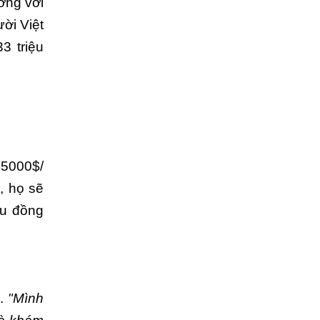
ờng với
ời Việt
3 triệu
m 5000$/
 họ sẽ
̣u đồng
m.
"Mình