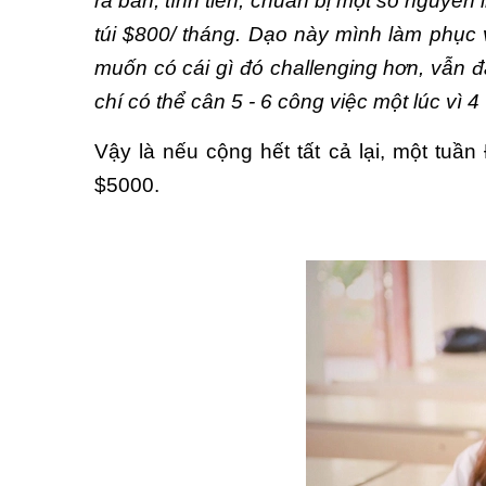
ra bàn, tính tiền, chuẩn bị một số nguyên l
túi $800/ tháng. Dạo này mình làm phục 
muốn có cái gì đó challenging hơn, vẫn 
chí có thể cân 5 - 6 công việc một lúc vì 4
Vậy là nếu cộng hết tất cả lại, một tuầ
$5000.