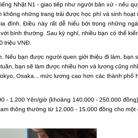
 Tiếng Nhật N1 - giao tiếp như người bản xứ - nếu q
ạn không những trang trải được học phí và sinh hoạt
a đình. Điều này rất dễ hiểu bởi trong những ngà
 với bình thường. Sau kỳ nghỉ, nhiều bạn có thể ki
0 triệu VNĐ.
ín. Nếu bạn được người quen giới thiệu đi làm, bạn s
cuối tuần, bạn sẽ làm được nhiều hơn và lương cũng n
ư Tokyo, Osaka... mức lương cao hơn các thành phố h
c 700 - 1.200 Yên/giờ (khoảng 140.000 - 250.000 đồng
t Nam thông thường từ 12.000 - 15.000 đồng cho một 