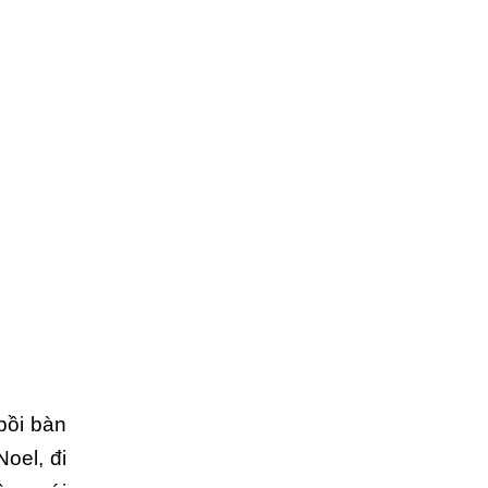
bồi bàn
oel, đi