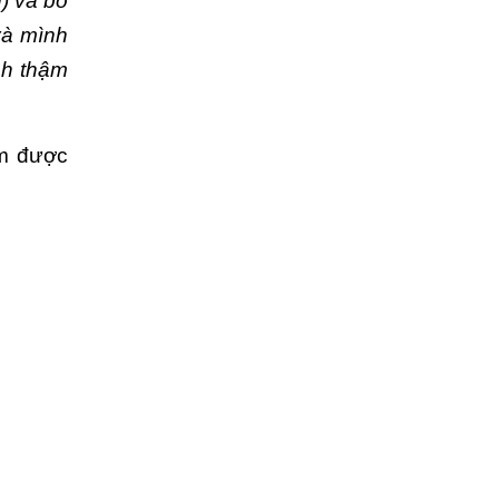
g) và bỏ
và mình
nh thậm
ếm được