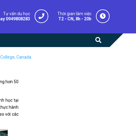
Tư vấn du học
Thời gian làm việc
gay 0949808283
T2 - CN, 8h - 20h
 College, Canada
ong hơn 50
nh học tại
 thực hành
so với các