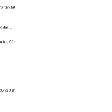
ời tàn tật
đo đạc,…
u tra, Các
 dụng điện