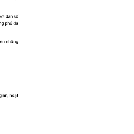
với dân số
ong phú đa
viên những
gian, hoạt