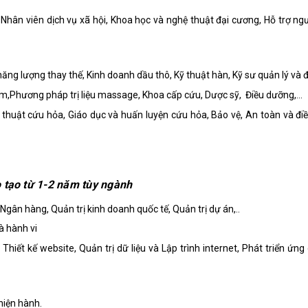
Nhân viên dịch vụ xã hội, Khoa học và nghệ thuật đại cương, Hỗ trợ ngư
ăng lượng thay thế, Kinh doanh dầu thô, Kỹ thuật hàn, Kỹ sư quản lý và 
ệm,Phương pháp trị liệu massage, Khoa cấp cứu, Dược sỹ, Điều dưỡng,…
huật cứu hỏa, Giáo dục và huấn luyện cứu hỏa, Bảo vệ, An toàn và điề
o tạo từ 1-2 năm tùy ngành
 Ngân hàng, Quản trị kinh doanh quốc tế, Quản trị dự án,..
à hành vi
hiết kế website, Quản trị dữ liệu và Lập trình internet, Phát triển ứng
hiện hành.