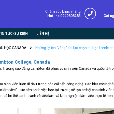
Chăm sóc khách hàng
Hotline 0949808283
Gọi n
TIN TỨC-SỰ KIỆN
LIÊN HỆ
DU HỌC CANADA
Những lợi ích “vàng” khi lựa chọn du học Lambton
Lambton College, Canada
n. Trường cao đẳng Lambton đã phục vụ sinh viên Canada và quốc tế tr
o sinh viên luôn đi đầu trong các cải tiến công nghệ. Đặc biệt các nghà
làm việc” - tức bên cạnh việc học tại trường sẽ tạo cơ hội cho sinh viên
n có lợi thế cạnh tranh về việc làm và kinh nghiệm làm việc thực tế hơn 