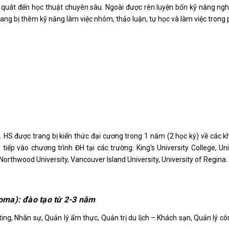
g quát đến học thuật chuyên sâu. Ngoài được rèn luyện bốn kỹ năng ngh
trang bị thêm kỹ năng làm việc nhóm, thảo luận, tự học và làm việc trong 
0. HS được trang bị kiến thức đại cương trong 1 năm (2 học kỳ) về các k
p vào chương trình ĐH tại các trường: King’s University College, Uni
, Northwood University, Vancouver Island University, University of Regina.
oma): đào tạo từ 2-3 năm
ing, Nhân sự, Quản lý ẩm thực, Quản trị du lịch – Khách sạn, Quản lý cô