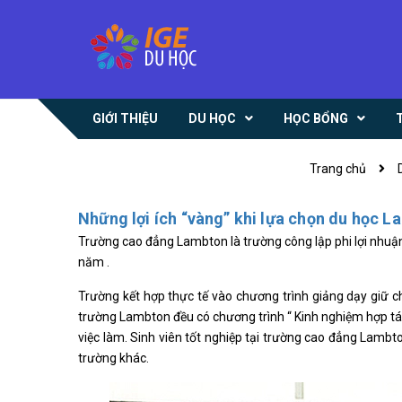
GIỚI THIỆU
DU HỌC
HỌC BỔNG
Trang chủ
Những lợi ích “vàng” khi lựa chọn du học 
Trường cao đẳng Lambton là trường công lập phi lợi nhuậ
năm .
Trường kết hợp thực tế vào chương trình giảng dạy giữ ch
trường Lambton đều có chương trình “ Kinh nghiệm hợp tác 
việc làm. Sinh viên tốt nghiệp tại trường cao đẳng Lambto
trường khác.