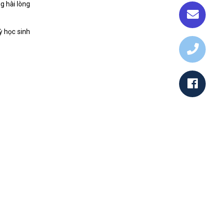
g hài lòng
ỳ học sinh