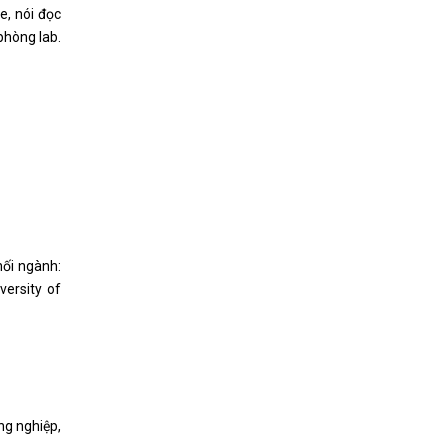
e, nói đọc
phòng lab.
hối ngành:
versity of
ng nghiệp,