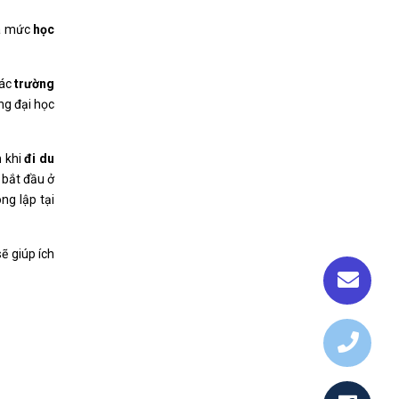
ra mức
học
các
trường
ng đại học
h
khi
đi du
 bắt đầu ở
ng lập tại
ẽ giúp ích