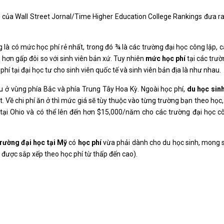
của Wall Street Jornal/Time Higher Education College Rankings đưa 
là có mức học phí rẻ nhất, trong đó ¾ là các trường đại học công lập, 
 hơn gấp đôi so với sinh viên bản xứ. Tuy nhiên
mức học phí
tại các trườ
hí tại đại học tư cho sinh viên quốc tế và sinh viên bản địa là như nhau.
u ở vùng phía Bắc và phía Trung Tây Hoa Kỳ. Ngoài học phí,
du học sin
. Về chi phí ăn ở thì mức giá sẽ tùy thuộc vào từng trường bạn theo học,
ại Ohio và có thể lên đến hơn $15,000/năm cho các trường đại học cô
trường đại học tại Mỹ
có
học phí
vừa phải dành cho du học sinh, mong s
 được sắp xếp theo học phí từ thấp đến cao).