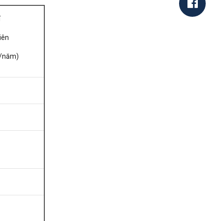
í
iên
D/năm)