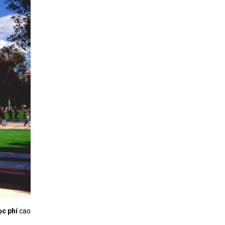
ọc phí
cao