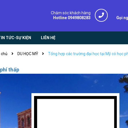
Chăm sóc khách hàng
Hotline 0949808283
Gọi n
TIN TỨC-SỰ KIỆN
LIÊN HỆ
 chủ
DU HỌC MỸ
Tổng hợp các trường đại học tại Mỹ có học ph
phí thấp