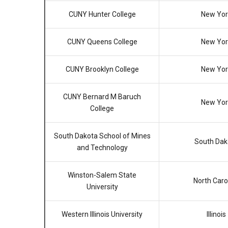
CUNY Hunter College
New Yor
CUNY Queens College
New Yor
CUNY Brooklyn College
New Yor
CUNY Bernard M Baruch
New Yor
College
South Dakota School of Mines
South Dak
and Technology
Winston-Salem State
North Caro
University
Western Illinois University
Illinois