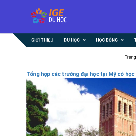
GIỚI THIỆU
DU HỌC
HỌC BỔNG
Trang
Tổng hợp các trường đại học tại Mỹ có học 