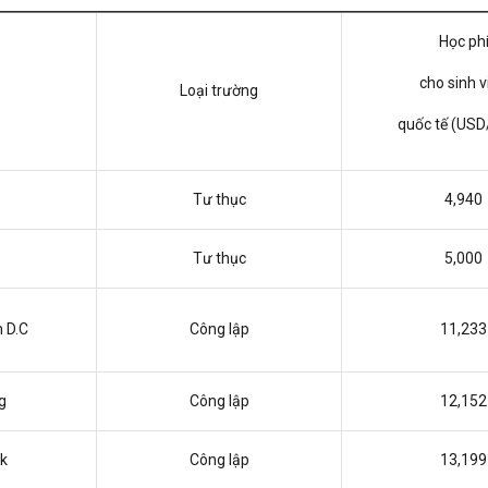
Học ph
cho sinh v
Loại trường
quốc tế (US
Tư thục
4,940
Tư thục
5,000
 D.C
Công lập
11,233
g
Công lập
12,152
k
Công lập
13,199