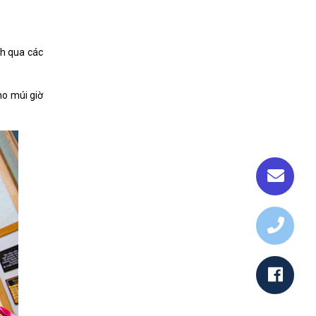
nh qua các
ho múi giờ