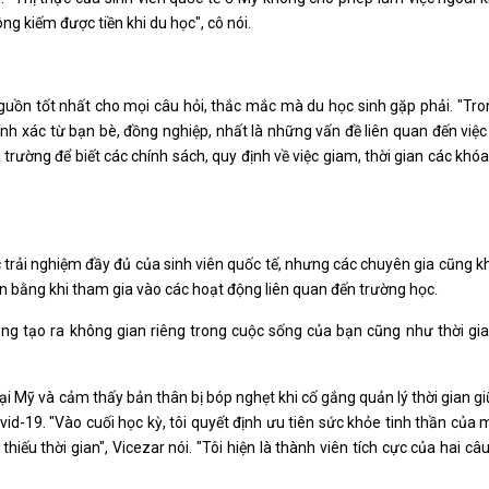
g kiếm được tiền khi du học", cô nói.
nguồn tốt nhất cho mọi câu hỏi, thắc mắc mà du học sinh gặp phải. "Tr
h xác từ bạn bè, đồng nghiệp, nhất là những vấn đề liên quan đến việc d
a trường để biết các chính sách, quy định về việc giam, thời gian các khó
ợc trải nghiệm đầy đủ của sinh viên quốc tế, nhưng các chuyên gia cũng 
 bằng khi tham gia vào các hoạt động liên quan đến trường học.
ông tạo ra không gian riêng trong cuộc sống của bạn cũng như thời gi
ại Mỹ và cảm thấy bản thân bị bóp nghẹt khi cố gắng quản lý thời gian gi
ovid-19. "Vào cuối học kỳ, tôi quyết định ưu tiên sức khỏe tinh thần của 
ếu thời gian", Vicezar nói. "Tôi hiện là thành viên tích cực của hai câu