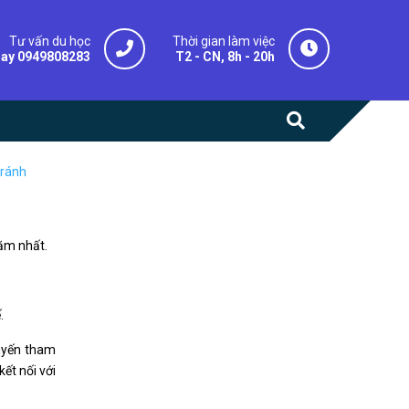
Tư vấn du học
Thời gian làm việc
gay 0949808283
T2 - CN, 8h - 20h
tránh
năm nhất.
.
huyến tham
ết nối với