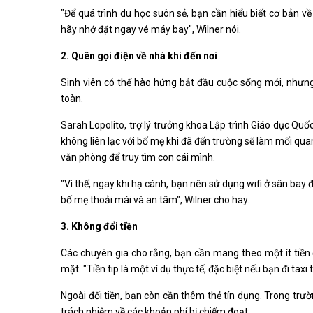
"Để quá trình du học suôn sẻ, bạn cần hiểu biết cơ bản về
hãy nhớ đặt ngay vé máy bay", Wilner nói.
2. Quên gọi điện về nhà khi đến nơi
Sinh viên có thể hào hứng bắt đầu cuộc sống mới, nhưn
toàn.
Sarah Lopolito, trợ lý trưởng khoa Lập trình Giáo dục Quốc
không liên lạc với bố mẹ khi đã đến trường sẽ làm mối quan
văn phòng để truy tìm con cái mình.
"Vì thế, ngay khi hạ cánh, bạn nên sử dụng wifi ở sân bay 
bố mẹ thoải mái và an tâm", Wilner cho hay.
3. Không đổi tiền
Các chuyên gia cho rằng, bạn cần mang theo một ít tiền đ
mặt. "Tiền tip là một ví dụ thực tế, đặc biệt nếu bạn đi taxi
Ngoài đổi tiền, bạn còn cần thêm thẻ tín dụng. Trong trườ
trách nhiệm về các khoản phí bị chiếm đoạt.