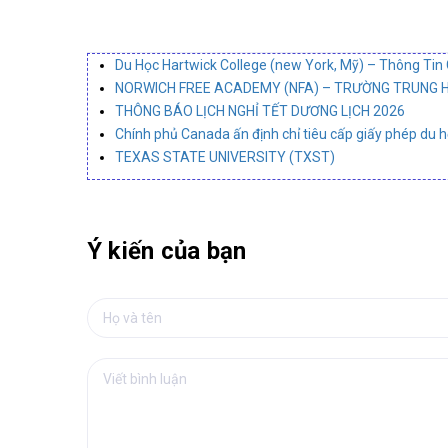
Du Học Hartwick College (new York, Mỹ) – Thông Tin 
NORWICH FREE ACADEMY (NFA) – TRƯỜNG TRUNG HỌ
THÔNG BÁO LỊCH NGHỈ TẾT DƯƠNG LỊCH 2026
Chính phủ Canada ấn định chỉ tiêu cấp giấy phép du 
TEXAS STATE UNIVERSITY (TXST)
Ý kiến của bạn