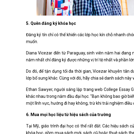
5. Quên đăng ký khóa học
Đăng ký tín chỉ có thể khiến các lớp học kín chỗ nhanh ch
muốn.
Diana Vicezar đến từ Paraguay, sinh viên năm hai đang ng
năm nhất chỉ đăng ký được những vị trí tệ nhất và phần lớn
Do đó, để tận dụng tối đa thời gian, Vicezar khuyên tân
lớp bổ sung khác. Cùng với đó, hãy chia sẻ danh sách này 
Ethan Sawyer, người sáng lập trang web College Essay Gu
khác nhau trong năm đầu đại học. "Bạn không bao giờ biế
một lĩnh vực, hướng đi hay không, trừ khi trải nghiệm điều 
6. Mua mọi học liệu từ hiệu sách của trường
Tại Mỹ, giáo trình đại học có thể rất đắt. Các hiệu sách c
khóa học, gồm mua sách mới, sách cũ hoặc thuê sách theo t