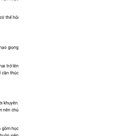
có thể hỏi
nhạo giọng
ai trở lên
ế cần thúc
ời khuyên.
ạn nên chủ
ạn gồm học
khuôn viên