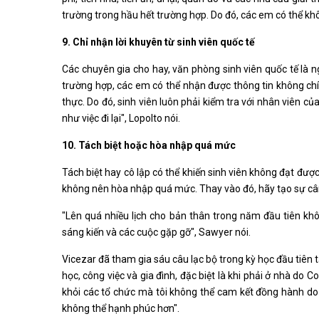
trường trong hầu hết trường hợp. Do đó, các em có thể khôn
9. Chỉ nhận lời khuyên từ sinh viên quốc tế
Các chuyên gia cho hay, văn phòng sinh viên quốc tế là 
trường hợp, các em có thể nhận được thông tin không chín
thực. Do đó, sinh viên luôn phải kiểm tra với nhân viên củ
như việc đi lại", Lopolto nói.
10. Tách biệt hoặc hòa nhập quá mức
Tách biệt hay cô lập có thể khiến sinh viên không đạt đư
không nên hòa nhập quá mức. Thay vào đó, hãy tạo sự cân
"Lên quá nhiều lịch cho bản thân trong năm đầu tiên kh
sáng kiến và các cuộc gặp gỡ", Sawyer nói.
Vicezar đã tham gia sáu câu lạc bộ trong kỳ học đầu tiên t
học, công việc và gia đình, đặc biệt là khi phải ở nhà do C
khỏi các tổ chức mà tôi không thể cam kết đồng hành do thi
không thể hạnh phúc hơn".