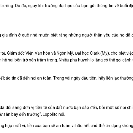
 trường. Do đó, ngay khi trường đại học của bạn gửi thông tin về buổi đ
g gia đình ở quê nhà muốn biết rằng những người thân yêu của họ đã 
 tế, Giám đốc Viện Văn hóa và Ngôn Mỹ, Đại học Clark (Mỹ), cho biết việc
 hệ hai bên trở nên trầm trọng. Nhiều phụ huynh lo lắng có thể gọi cảnh 
để báo tin đã đến nơi an toàn. Trong vài ngày đầu tiên, hãy liên lạc thườn
ã đổi sang đơn vị tiền tệ của đất nước bạn sắp đến, bởi một số nơi chỉ
 từ sân bay đến trường", Lopolito nói.
ng hợp mất ví, tiền của bạn sẽ an toàn vì hầu hết chủ thẻ tín dụng không