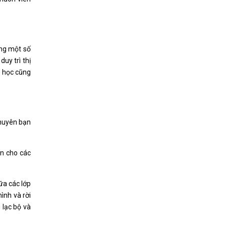
ong một số
uy trì thị
a học cũng
khuyên bạn
an cho các
ữa các lớp
mình và rời
 lạc bộ và