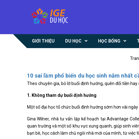
GIỚI THIỆU
DU HỌC
HỌC BỔNG
Tran
10 sai lầm phổ biến du học sinh năm nhất c
Theo chuyên gia, bỏ lỡ buổi định hướng, quên đổi tiền hay
1. Không tham dự buổi định hướng
Một số đại học tổ chức buổi định hướng sớm hơn vài ngày đ
Gina Wilner, nhà tư vấn lập kế hoạch tại Advantage Co
quan trường và một số khu vực xung quanh, giúp sinh viên 
bạn bè, học cách làm chủ ngôi nhà mới của mình, từ việc tì