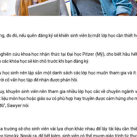
óng, đo đó, nếu quên đăng ký sẽ khiến sinh viên bị mất lớp học cần thiết
hiên cứu khoa học nhận thức tại Đại học Pitzer (Mỹ), cho biết hầu hết
 các khóa học sẽ kín chỗ trước khi bạn đăng ký.
 du học sinh nên lập sẵn một danh sách các lớp học muốn tham gia và í
với cố vấn học tập để nhận được phản hồi.
y, khuyên sinh viên nên tham gia nhiều lớp học các về chuyên ngành v
t liệu môn học hoặc giáo sư có phù hợp hay truyền được cảm hứng cho 
đó", Sawyer nói.
ủa trường sẽ cho sinh viên vài lựa chọn khác nhau để lấy tài liệu cần thi
ừng kỳ. Ngoài ra, để tiết kiệm, sinh viên có thể mượn giáo trình từ thư