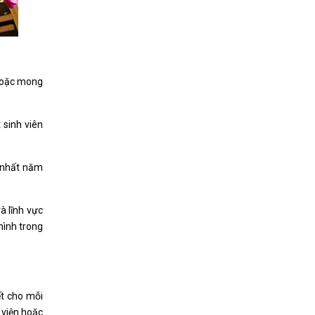
 hoặc mong
 sinh viên
t nhất năm
à lĩnh vực
mình trong
ết cho mỗi
 viện hoặc