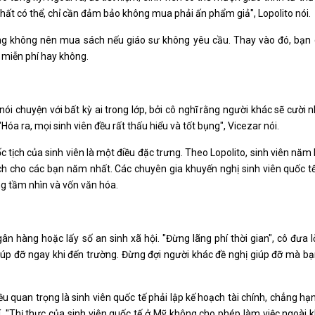
hất có thể, chỉ cần đảm bảo không mua phải ấn phẩm giả", Lopolito nói.
rằng không nên mua sách nếu giáo sư không yêu cầu. Thay vào đó, bạn 
 miễn phí hay không.
ói chuyện với bất kỳ ai trong lớp, bởi cô nghĩ rằng người khác sẽ cười 
óa ra, mọi sinh viên đều rất thấu hiểu và tốt bụng", Vicezar nói.
c tịch của sinh viên là một điều đặc trưng. Theo Lopolito, sinh viên năm h
ích cho các bạn năm nhất. Các chuyên gia khuyến nghị sinh viên quốc t
ng tầm nhìn và vốn văn hóa.
n hàng hoặc lấy số an sinh xã hội. "Đừng lãng phí thời gian", cô đưa l
giúp đỡ ngay khi đến trường. Đừng đợi người khác đề nghị giúp đỡ mà b
ều quan trọng là sinh viên quốc tế phải lập kế hoạch tài chính, chẳng h
i trí. "Thị thực của sinh viên quốc tế ở Mỹ không cho phép làm việc ngoài 