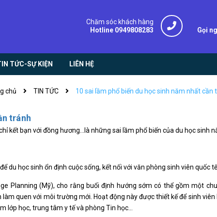
Chăm sóc khách hàng
Hotline 0949808283
Gọi n
TIN TỨC-SỰ KIỆN
LIÊN HỆ
g chủ
TIN TỨC
10 sai lầm phổ biến du học sinh năm nhất cần 
ần tránh
 chỉ kết bạn với đồng hương...là những sai lầm phổ biến của du học sinh 
ể du học sinh ổn định cuộc sống, kết nối với văn phòng sinh viên quốc tế
llege Planning (Mỹ), cho rằng buổi định hướng sớm có thể gồm một c
làm quen với môi trường mới. Hoạt động này được thiết kế để sinh viên k
m lớp học, trung tâm y tế và phòng Tin học...