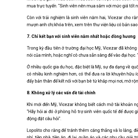
mua trực tuyến. "Sinh viên nên mua sắm với mức giá tốt n
Còn với trải nghiệm là sinh viên năm hai, Vicezar cho 
mượn anh chị khóa trên, xem trên thư viện liệu có bản sao
7. Chỉ kết bạn với sinh viên năm nhất hoặc đồng hương
Trong kỳ đầu tiên ở trường đại học Mỹ, Vicezar đã không n
nói của mình, hoặc nghĩ cô chưa sẵn sàng để vào đại học. "H
Ở nhiều quốc gia du học, đặc biệt là Mỹ, sự đa dạng về quố
có nhiều kinh nghiệm hơn, có thể đưa ra lời khuyên hữu 
đẩy bản thân để kết nối với bạn bè từ khắp mọi nơi, mở rộ
8. Không xử lý các vấn đề tài chính
Khi mới đến Mỹ, Vicezar không biết cách mở tài khoản ngâ
"Hãy hỏi ai đó ở phòng hỗ trợ sinh viên quốc tế để được 
động đặt câu hỏi".
Lopolito cho rằng để tránh thêm căng thẳng và lo lắng, đi
phí, tiền nhà, tiền ăn, đi lại, quần áo và các nhu cầu giả