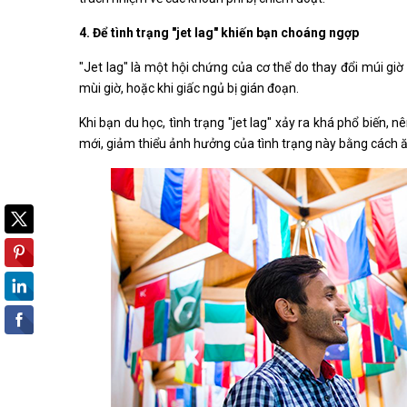
4. Để tình trạng "jet lag" khiến bạn choáng ngợp
"Jet lag" là một hội chứng của cơ thể do thay đổi múi gi
mùi giờ, hoặc khi giấc ngủ bị gián đoạn.
Khi bạn du học, tình trạng "jet lag" xảy ra khá phổ biến, 
mới, giảm thiểu ảnh hưởng của tình trạng này bằng cách ă