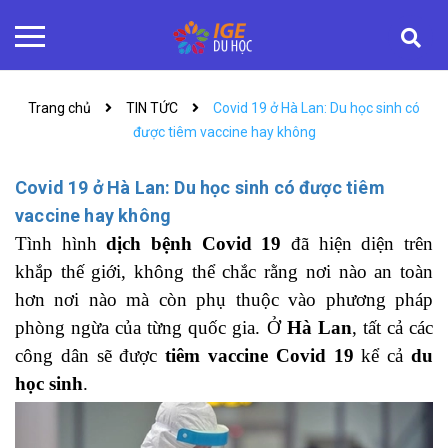
Trang chủ
TIN TỨC
Covid 19 ở Hà Lan: Du học sinh có
được tiêm vaccine hay không
Covid 19 ở Hà Lan: Du học sinh có được tiêm
vaccine hay không
Tình hình
dịch bệnh Covid 19
đã hiện diện trên
khắp thế giới, không thể chắc rằng nơi nào an toàn
hơn nơi nào mà còn phụ thuộc vào phương pháp
phòng ngừa của từng quốc gia. Ở
Hà Lan
, tất cả các
công dân sẽ được
tiêm vaccine Covid 19
kể cả
du
học sinh
.