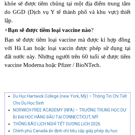
khỏe sẽ được tiêm chủng tại một địa điểm trung tâm
do GGD (Dịch vụ Y tế thành phố và khu vực) thiết
lập.
+
Bạn sẽ được tiêm loại vaccine nào
?
Bạn sẽ được tiêm loại vaccine mà được kí hợp đồng
với Hà Lan hoặc loại vaccin được phép sử dụng tại
đất nước này.
Những người trên 60 tuổi sẽ được tiêm
vaccine Moderna hoặc Pfizer / BioNTech.
Du Học Hartwick College (new York, Mỹ) – Thông Tin Chi Tiết
Cho Du Học Sinh
NORWICH FREE ACADEMY (NFA) – TRƯỜNG TRUNG HỌC DỰ
BỊ ĐẠI HỌC HÀNG ĐẦU TẠI CONNECTICUT, MỸ
THÔNG BÁO LỊCH NGHỈ TẾT DƯƠNG LỊCH 2026
Chính phủ Canada ấn định chỉ tiêu cấp giấy phép du học