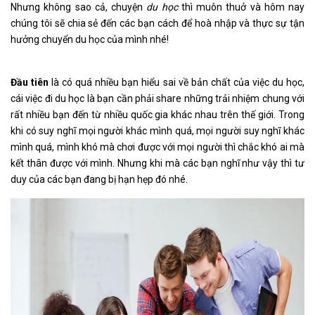
Nhưng không sao cả, chuyện
du học
thì muôn thuở và hôm nay
chúng tôi sẽ chia sẻ đến các bạn cách để hoà nhập và thực sự tận
hưởng chuyển du học của mình nhé!
Đầu tiên
là có quá nhiều bạn hiểu sai về bản chất của việc du học,
cái việc đi du học là bạn cần phải share những trải nhiệm chung với
rất nhiều bạn đến từ nhiều quốc gia khác nhau trên thế giới. Trong
khi có suy nghĩ mọi người khác mình quá, mọi người suy nghĩ khác
mình quá, mình khó mà chơi được với mọi người thì chắc khó ai mà
kết thân được với mình. Nhưng khi mà các bạn nghĩ như vậy thì tư
duy của các bạn đang bị hạn hẹp đó nhé.