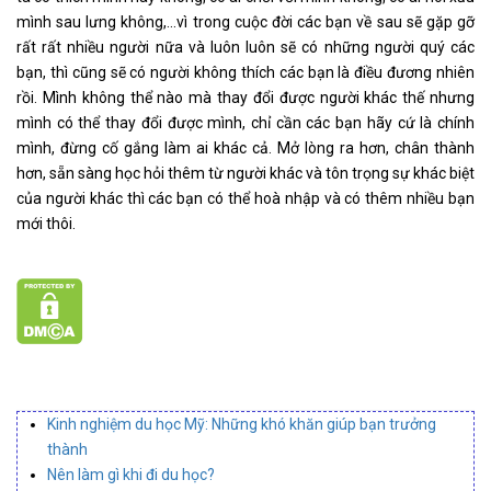
mình sau lưng không,…vì trong cuộc đời các bạn về sau sẽ gặp gỡ
rất rất nhiều người nữa và luôn luôn sẽ có những người quý các
bạn, thì cũng sẽ có người không thích các bạn là điều đương nhiên
rồi. Mình không thể nào mà thay đổi được người khác thế nhưng
mình có thể thay đổi được mình, chỉ cần các bạn hãy cứ là chính
mình, đừng cố gắng làm ai khác cả. Mở lòng ra hơn, chân thành
hơn, sẵn sàng học hỏi thêm từ người khác và tôn trọng sự khác biệt
của người khác thì các bạn có thể hoà nhập và có thêm nhiều bạn
mới thôi.
Kinh nghiệm du học Mỹ: Những khó khăn giúp bạn trưởng
thành
Nên làm gì khi đi du học?