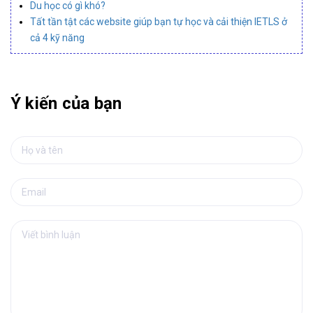
Du học có gì khó?
Tất tần tật các website giúp bạn tự học và cải thiện IETLS ở
cả 4 kỹ năng
Ý kiến của bạn