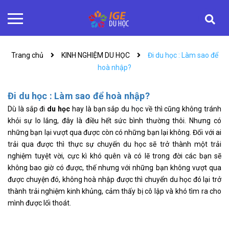
Trang chủ
KINH NGHIỆM DU HỌC
Đi du học : Làm sao để
hoà nhập?
Đi du học : Làm sao để hoà nhập?
Dù là sắp đi
du học
hay là bạn sắp du học về thì cũng không tránh
khỏi sự lo lắng, đây là điều hết sức bình thường thôi. Nhưng có
những bạn lại vượt qua được còn có những bạn lại không. Đối với ai
trải qua được thì thực sự chuyến du học sẽ trở thành một trải
nghiệm tuyệt vời, cực kì khó quên và có lẽ trong đời các bạn sẽ
không bao giờ có được, thế nhưng với những bạn không vượt qua
được chuyện đó, không hoà nhập được thì chuyển du học đó lại trở
thành trải nghiệm kinh khủng, cảm thấy bị cô lập và khó tìm ra cho
mình được lối thoát.