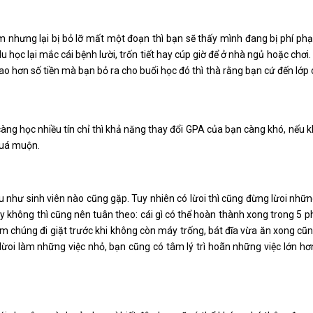
 nhưng lại bị bỏ lỡ mất một đoạn thì bạn sẽ thấy mình đang bị phí phạ
u học lại mắc cái bệnh lười, trốn tiết hay cúp giờ để ở nhà ngủ hoặc chơi.
cao hơn số tiền mà bạn bỏ ra cho buổi học đó thì thà rằng bạn cứ đến lớp 
 càng học nhiều tín chỉ thì khả năng thay đổi GPA của bạn càng khó, nếu 
 quá muộn.
ầu như sinh viên nào cũng gặp. Tuy nhiên có lừoi thì cũng đừng lừoi nhữn
 không thì cũng nên tuân theo: cái gì có thể hoàn thành xong trong 5 ph
m chúng đi giặt trước khi không còn máy trống, bát đĩa vừa ăn xong cũ
n lừoi làm những việc nhỏ, bạn cũng có tâm lý trì hoãn những việc lớn hơ