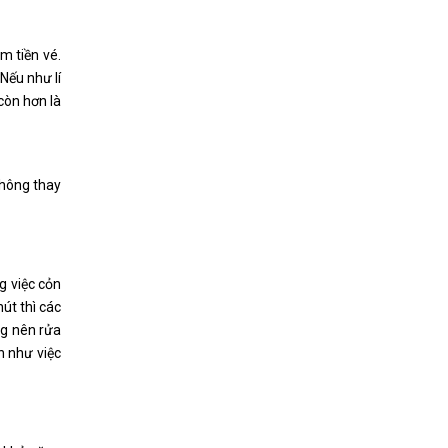
m tiền vé.
 Nếu như lí
còn hơn là
không thay
g việc cỏn
út thì các
ng nên rửa
n như việc