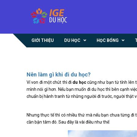
GIỚI THIỆU
DU HỌC
HỌC BỔNG
Nên làm gì khi đi du học?
Ví von đi một chút thì đi
du học
cũng như bạn từ tỉnh lên t
mình nói gì hơn. Nếu bạn muốn đi du học thì bên cạnh việ
chuẩn bị hành tranh từ những ngườii đi trước, người thật 
Nhưng thực tế thì có nhiều thứ mà nếu bạn chưa từng đi th
cần bận tâm đó. Sau đây là vài điều như thế: