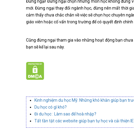
Đừng ngại! Đừng ngại chọn những môn học không đúng vớ
mới. Đừng ngại thay đổi ngành học, đừng nên mất thời g
cảm thấy chưa chắc chắn về việc sẽ chọn học chuyên ngành
giáo viên hoặc cố vấn trong trường để có quyết định chí
Cũng đừng ngại tham gia vào những hoạt động bạn chưa t
bạn sẽ kể lại sau này.
Kinh nghiệm du học Mỹ: Những khó khăn giúp bạn tr
Du học có gì khó?
Đi du học : Làm sao để hoà nhập?
Tất tần tật các website giúp bạn tự học và cải thiện I