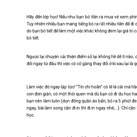
Hãy đến lớp học! Nếu như bạn bỏ tiền ra mua vé xem phim
Tuy nhiên nhiều bạn mang tiếng bỏ ra rất nhiều tiền để đi d
do bạn bỏ tiết để làm một việc khác không đem lại giá trị 
bỏ tiết.
Ngược lại chuyện cải thiện điểm số lại không hề dễ tí nào,
đổi ngay từ đầu thì việc có cố gắng thay đổi ở kì sau lại là
Làm việc đó ngay lập tức! “Tín chỉ hoãn” có lẽ là cái mà h
con đơn giản, có một thói quen mà dù bạn có đi du học hay
bạn nên làm luôn (dọn đống quần áo bẩn, bỏ ra 5 phút đe
ngay, bài làm xong cần đi in thì đi in ngay nhé,…). Chỉ cầ
học.