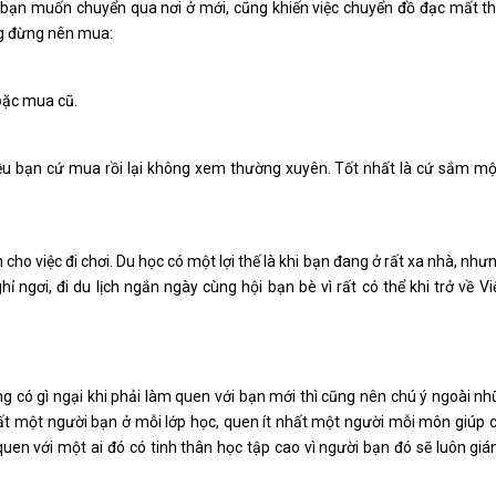
 bạn muốn chuyển qua nơi ở mới, cũng khiến việc chuyển đồ đạc mất th
ũng đừng nên mua:
hoặc mua cũ.
nhiều bạn cứ mua rồi lại không xem thường xuyên. Tốt nhất là cứ sắm m
ho việc đi chơi. Du học có một lợi thế là khi bạn đang ở rất xa nhà, nhưn
ỉ ngơi, đi du lịch ngắn ngày cùng hội bạn bè vì rất có thể khi trở về Vi
g có gì ngại khi phải làm quen với bạn mới thì cũng nên chú ý ngoài n
ất một người bạn ở mỗi lớp học, quen ít nhất một người mỗi môn giúp c
n với một ai đó có tinh thân học tập cao vì người bạn đó sẽ luôn gián