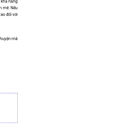
c khả năng
am mê. Nếu
ao đổi với
 chuyện mà