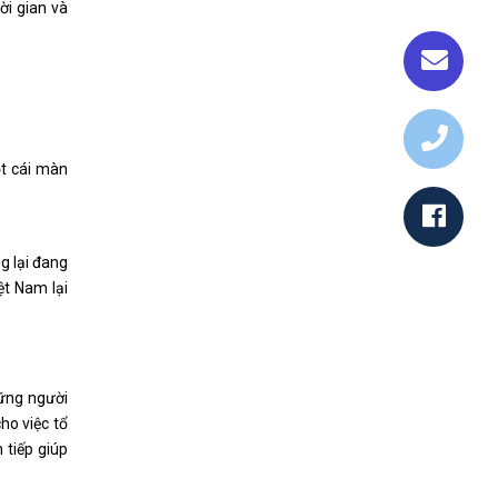
ời gian và
ột cái màn
g lại đang
ệt Nam lại
hững người
ho việc tổ
 tiếp giúp