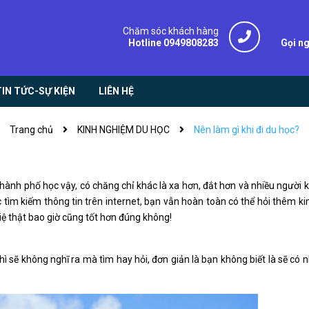
Chăm sóc khách hàng
Hotline 0949808283
Gọi n
TIN TỨC-SỰ KIỆN
LIÊN HỆ
Trang chủ
KINH NGHIỆM DU HỌC
Nên làm gì khi đi du học?
hành phố học vậy, có chăng chỉ khác là xa hơn, đắt hơn và nhiều người 
c tìm kiếm thông tin trên internet, bạn vẫn hoàn toàn có thể hỏi thêm k
việ thật bao giờ cũng tốt hơn đúng không!
ì sẽ không nghĩ ra mà tìm hay hỏi, đơn giản là bạn không biết là sẽ có 