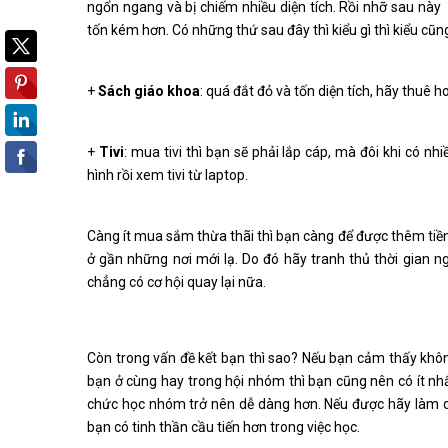
ngổn ngang và bị chiếm nhiều diện tích. Rồi nhỡ sau này
tốn kém hơn. Có những thứ sau đây thì kiểu gì thì kiểu c
+
Sách giáo khoa
: quá đắt đỏ và tốn diện tích, hãy thuê 
+
Tivi
: mua tivi thì bạn sẽ phải lắp cáp, mà đôi khi có 
hình rồi xem tivi từ laptop.
Càng ít mua sắm thừa thãi thì bạn càng để được thêm tiền c
ở gần những nơi mới lạ. Do đó hãy tranh thủ thời gian ngh
chẳng có cơ hội quay lại nữa.
Còn trong vấn đề kết bạn thì sao? Nếu bạn cảm thấy khôn
bạn ở cùng hay trong hội nhóm thì bạn cũng nên có ít nh
chức học nhóm trở nên dễ dàng hơn. Nếu được hãy làm que
bạn có tinh thần cầu tiến hơn trong việc học.