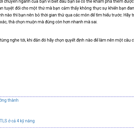
i chuyên ngành của bạn vì biết đâu bạn sẽ có thể khám phá thêm đượ
ian tuyệt đối cho một thứ mà bạn cảm thấy không thực sự khiến bạn đ
 nào thì bạn nên bỏ thời gian thử qua các môn để tìm hiểu trước. Hãy tr
nh xác, thà chọn muộn mà đúng còn hơn nhanh mà sai.
ừng nghe tới, khi đắn đó hãy chọn quyết định nào để làm nên một câu
ưởng thành
ETLS ở cả 4 kỹ năng