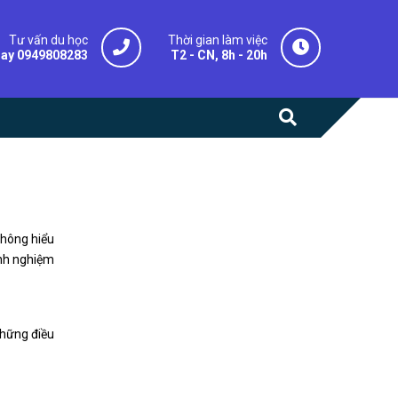
Tư vấn du học
Thời gian làm việc
gay 0949808283
T2 - CN, 8h - 20h
không hiểu
inh nghiệm
những điều