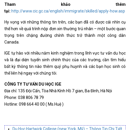
Tham khảo thêm
tại:
http://www.cic.gc.ca/english/immigrate/skilled/apply-how.asp
Hy vọng với những thông tin trên, các bạn đã có được cái nhìn cụ
thể hơn về quá trình nộp đơn xin thường trú nhân – một bước quan
trọng trên chặng đường chính thức trở thành một công dân
Canada.
IGE tự hào với nhiều năm kinh nghiệm trong lĩnh vực tư vấn du học
và là đại diện tuyển sinh chính thức của các trường, cần tìm hiểu
bất kỳ thông tin nào thêm quý phụ huynh và các bạn học sinh có
thể liên hệ ngay với chúng tôi.
CÔNG TY TƯ VẤN DU HỌC IGE
Địa chỉ: 135 Đội Cấn, Tòa Nhà Kính Hồ 7 gian, Ba Đình, Hà Nội
Phone: 038 806 78 79
Hotline: 098 664 40 00 ( Ms.Huệ )
Du Học Hartwick College (new York, Mỹ) – Thông Tin Chi Tiết