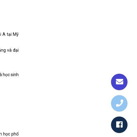
i A tại Mỹ
ẳng và đại
à học sinh
ăm học phổ