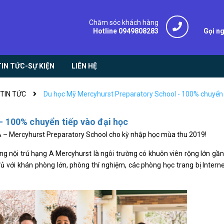
Chăm sóc khách hàng
Hotline 0949808283
Gọi n
TIN TỨC-SỰ KIỆN
LIÊN HỆ
TIN TỨC
Du học Mỹ Mercyhurst Preparatory School - 100% chuyển t
- 100% chuyển tiếp vào đại học
 A – Mercyhurst Preparatory School cho kỳ nhập học mùa thu 2019!
ng nội trú hạng A Mercyhurst là ngôi trường có khuôn viên rộng lớn gần 
ủ với khán phòng lớn, phòng thí nghiệm, các phòng học trang bị Intern