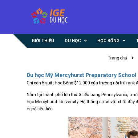
GIỚI THIỆU
DU HỌC
HỌC BỔNG
Trang chủ
Du học Mỹ Mercyhurst Preparatory School 
Chỉ còn 5 suất Học Bổng $12,000 của trường nội trú rank
Nằm tại thành phố lớn thứ 3 tiểu bang Pennsylvania, trườ
học Mercyhurst University. Hệ thống cơ sở vật chất đầy đ
nghệ tiên tiến.