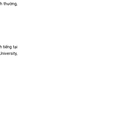
nh thường,
 tiếng tại
niversity,