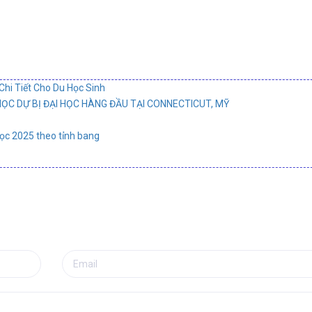
Chi Tiết Cho Du Học Sinh
C DỰ BỊ ĐẠI HỌC HÀNG ĐẦU TẠI CONNECTICUT, MỸ
học 2025 theo tỉnh bang