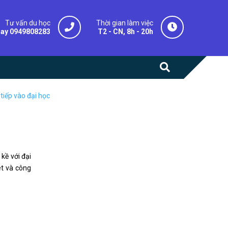
Tư vấn du học
Thời gian làm việc
gay 0949808283
T2 - CN, 8h - 20h
iếp vào đại học
kề với đại
et và công