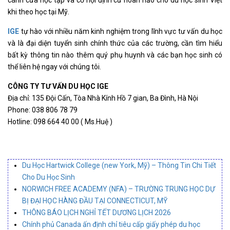
cánh cửa học tập và cơ hội định cư hoàn hảo cho du học sinh Việt
khi theo học tại Mỹ.
IGE
tự hào với nhiều năm kinh nghiệm trong lĩnh vực tư vấn du học
và là đại diện tuyển sinh chính thức của các trường, cần tìm hiểu
bất kỳ thông tin nào thêm quý phụ huynh và các bạn học sinh có
thể liên hệ ngay với chúng tôi.
CÔNG TY TƯ VẤN DU HỌC IGE
Địa chỉ: 135 Đội Cấn, Tòa Nhà Kính Hồ 7 gian, Ba Đình, Hà Nội
Phone: 038 806 78 79
Hotline: 098 664 40 00 ( Ms.Huệ )
Du Học Hartwick College (new York, Mỹ) – Thông Tin Chi Tiết
Cho Du Học Sinh
NORWICH FREE ACADEMY (NFA) – TRƯỜNG TRUNG HỌC DỰ
BỊ ĐẠI HỌC HÀNG ĐẦU TẠI CONNECTICUT, MỸ
THÔNG BÁO LỊCH NGHỈ TẾT DƯƠNG LỊCH 2026
Chính phủ Canada ấn định chỉ tiêu cấp giấy phép du học