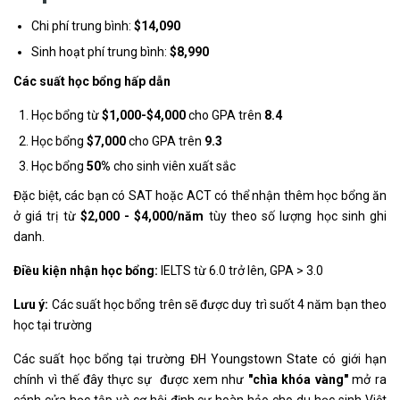
Chi phí trung bình:
$14,090
Sinh hoạt phí trung bình:
$8,990
Các suất học bổng hấp dẫn
Học bổng từ
$1,000-$4,000
cho GPA trên
8.4
Học bổng
$7,000
cho GPA trên
9.3
Học bổng
50%
cho sinh viên xuất sắc
Đặc biệt, các bạn có SAT hoặc ACT có thể nhận thêm học bổng ăn
ở giá trị từ
$2,000 - $4,000/năm
tùy theo số lượng học sinh ghi
danh.
Điều kiện nhận học bổng:
IELTS từ 6.0 trở lên, GPA > 3.0
Lưu ý:
Các suất học bổng trên sẽ được duy trì suốt 4 năm bạn theo
học tại trường
Các suất học bổng tại trường ĐH Youngstown State có giới hạn
chính vì thế đây thực sự được xem như
"chìa khóa vàng"
mở ra