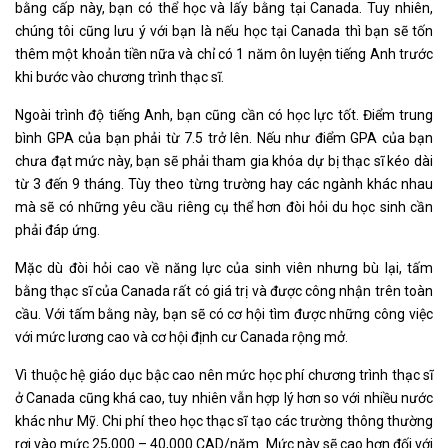
bằng cấp này, bạn có thể học và lấy bằng tại Canada. Tuy nhiên,
chúng tôi cũng lưu ý với bạn là nếu học tại Canada thì bạn sẽ tốn
thêm một khoản tiền nữa và chỉ có 1 năm ôn luyện tiếng Anh trước
khi bước vào chương trình thạc sĩ.
Ngoài trình độ tiếng Anh, bạn cũng cần có học lực tốt. Điểm trung
bình GPA của bạn phải từ 7.5 trở lên. Nếu như điểm GPA của bạn
chưa đạt mức này, bạn sẽ phải tham gia khóa dự bị thạc sĩ kéo dài
từ 3 đến 9 tháng. Tùy theo từng trường hay các ngành khác nhau
mà sẽ có những yêu cầu riêng cụ thể hơn đòi hỏi du học sinh cần
phải đáp ứng.
Mặc dù đòi hỏi cao về năng lực của sinh viên nhưng bù lại, tấm
bằng thạc sĩ của Canada rất có giá trị và được công nhận trên toàn
cầu. Với tấm bằng này, bạn sẽ có cơ hội tìm được những công việc
với mức lương cao và cơ hội định cư Canada rộng mở.
Vì thuộc hệ giáo dục bậc cao nên mức học phí chương trình thạc sĩ
ở Canada cũng khá cao, tuy nhiên vẫn hợp lý hơn so với nhiều nước
khác như Mỹ. Chi phí theo học thạc sĩ tạo các trường thông thường
rơi vào mức 25,000 – 40,000 CAD/năm. Mức này sẽ cao hơn đối với