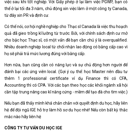
việc sau khi tốt nghiệp. Với Giấy phép ở lại làm việc PGWP, bạn có
thể ở lại tối đa 3 năm, chủ động xin việc làm ở một công ty Canada,
từ đây xin PR và định cư.
Có thể nói, cơ hội nghề nghiệp cho Thạc sĩ Canada là việc thu hoạch
quả đã gieo trồng kĩ lưỡng từ trước. Bởi, với chính sách định cư mở
cho bậc học Thạc sĩ, có một vấn đề bạn cần chú ý là overqualified.
Nhiều doanh nghiệp local từ chối nhận lao động có bằng cấp cao vì
họ sẽ phải trả mức lương đúng với bằng cấp.
Hơn nữa, bạn cũng cần có năng lực và sự chủ động hơn người để
đánh bại các ứng viên local. (Gợi ý cụ thể: học Master nên đầu tư
thêm 1 professional certificate ví dụ Finance thì có CFA,
Accounting thì có CPA. Với các bạn theo học các khối ngành xã hội
cần tập trung nâng cao kĩ năng cứng - mềm để tạo đà cho tìm việc.)
Nếu bạn đã thấy mình khá chắn chắn với quyết định du học, hãy liên
hệ để đội ngũ IGE hỗ trợ làm hồ sơ du học nhé! Nếu còn bất kỳ thắc
mắc nào hãy liên hệ
CÔNG TY TƯ VẤN DU HỌC IGE