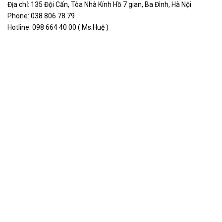
Địa chỉ: 135 Đội Cấn, Tòa Nhà Kính Hồ 7 gian, Ba Đình, Hà Nội
Phone: 038 806 78 79
Hotline: 098 664 40 00 ( Ms.Huệ )
du học thạc sĩ canada
du học thạc sĩ canada 2019
học bổng du học thạc sĩ canada
điều kiện du học thạc sĩ canada
chi phí du học thạc sĩ canada
du học thạc sĩ canada cần những gì
học dự bị thạc sĩ tại canada
tư vấn du học thạc sĩ canada
du học thạc sĩ canada 2018
du học master canada
du học thạc sĩ canada 2017
du học thạc sĩ tại canada
du học thạc sĩ ở canada
chi phí du học thạc sĩ tại canada
điều kiện du học thạc sĩ tại canada