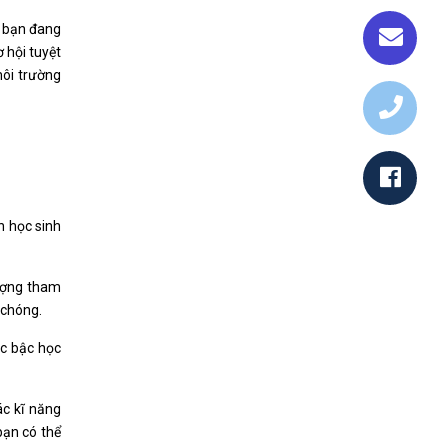
c bạn đang
 hội tuyệt
môi trường
n học sinh
tượng tham
 chóng.
ác bậc học
c kĩ năng
bạn có thể