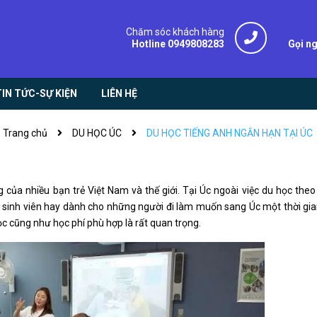
Chăm sóc khách hàng
Hotline 0949808283
Gọi n
TIN TỨC-SỰ KIỆN
LIÊN HỆ
Trang chủ
DU HỌC ÚC
DU HỌC TIẾNG ANH NGẮN HẠN TẠI ÚC
ủa nhiều bạn trẻ Việt Nam và thế giới. Tại Úc ngoài việc du học theo
n sinh viên hay dành cho những người đi làm muốn sang Úc một thời gi
c cũng như học phí phù hợp là rất quan trọng.