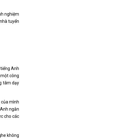
inh nghiệm
 nhà tuyển
 tiếng Anh
ở một công
ng tâm dạy
h của mình
g Anh ngắn
ực cho các
nghe không