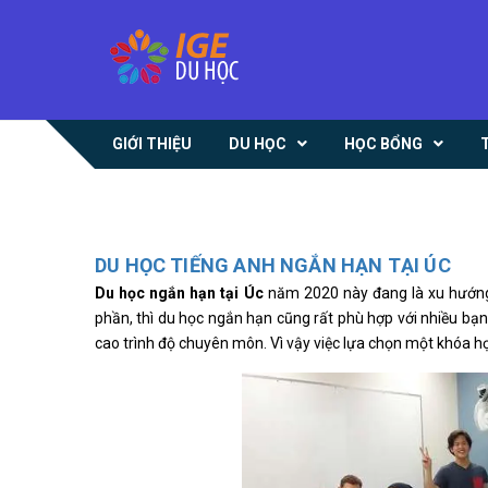
GIỚI THIỆU
DU HỌC
HỌC BỔNG
DU HỌC TIẾNG ANH NGẮN HẠN TẠI ÚC
Du học ngắn hạn tại Úc
năm 2020 này đang là xu hướng c
phần, thì du học ngắn hạn cũng rất phù hợp với nhiều bạ
cao trình độ chuyên môn. Vì vậy việc lựa chọn một khóa họ