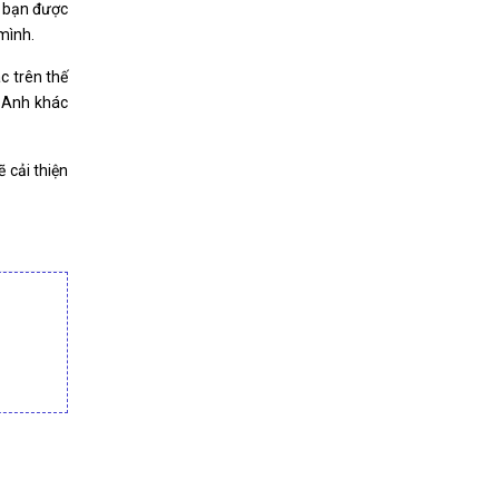
p bạn được
 mình.
c trên thế
g Anh khác
ẽ cải thiện