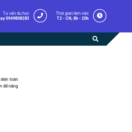
Tư vấn du học
Thời gian làm việc
gay 0949808283
T2 - CN, 8h - 20h
 diện toàn
an để nâng