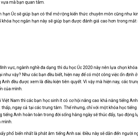
nh vựa mà bạn quan tâm.
n hạn Úc sẽ giúp bạn có thể mở rộng kiến thức chuyên môn cũng như k
hỉ khóa học ngắn hạn này sẽ giúp bạn được đánh giá cao hơn trong mắt
 lĩnh vực, ngành nghề đa dạng thì du học Úc 2020 này nên lựa chọn khóa
lại như vậy? Như các bạn đều biết, hiện nay để có một công việc ổn định 
ng Anh đều được xem là điều kiện tiên quyết. Vì vậy mà hiện nay, các tru
ển của mình.
i Việt Nam thì các bạn học sinh ít có cơ hội nâng cao khả năng tiếng An
ất thấp, ngay cả tại các trung tâm. Thế nhưng, chỉ với một khóa học tiến
ng tiếng Anh hoàn toàn trong đời sống hằng ngày sẽ thúc đẩy, tạo động l
a mình.
thấy phổ biến nhất là phát âm tiếng Anh sai. Điều này sẽ dẫn đến người 