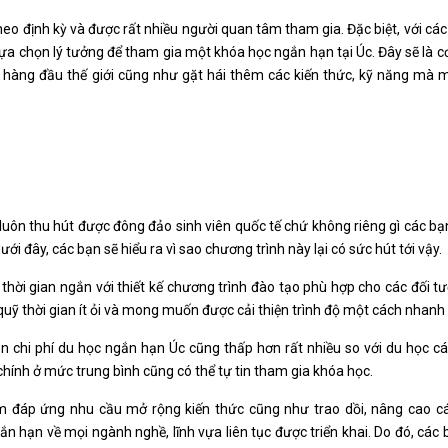
 định kỳ và được rất nhiều người quan tâm tham gia. Đặc biệt, với cá
lựa chọn lý tưởng để tham gia một khóa học ngắn hạn tại Úc. Đây sẽ là cơ
g hàng đầu thế giới cũng như gặt hái thêm các kiến thức, kỹ năng mà 
uôn thu hút được đông đảo sinh viên quốc tế chứ không riêng gì các bạ
 đây, các bạn sẽ hiểu ra vì sao chương trình này lại có sức hút tới vậy.
thời gian ngắn với thiết kế chương trình đào tạo phù hợp cho các đối 
 quỹ thời gian ít ỏi và mong muốn được cải thiện trình độ một cách nhanh
n chi phí du học ngắn hạn Úc cũng thấp hơn rất nhiều so với du học c
 chính ở mức trung bình cũng có thể tự tin tham gia khóa học.
đáp ứng nhu cầu mở rộng kiến thức cũng như trao dồi, nâng cao cá
hạn về mọi ngành nghề, lĩnh vựa liên tục được triển khai. Do đó, các 