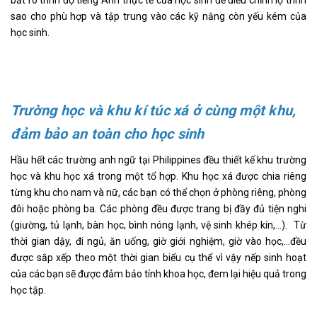
bắt rõ trình độ tiếng Anh thực tế của học sinh để điều chỉnh lộ trình
sao cho phù hợp và tập trung vào các kỹ năng còn yếu kém của
học sinh.
Trường học và khu kí túc xá ở cùng một khu,
đảm bảo an toàn cho học sinh
Hầu hết các trường anh ngữ tại Philippines đều thiết kế khu trường
học và khu học xá trong một tổ hợp. Khu học xá được chia riêng
từng khu cho nam và nữ, các bạn có thể chọn ở phòng riêng, phòng
đôi hoặc phòng ba. Các phòng đều được trang bị đầy đủ tiện nghi
(giường, tủ lạnh, bàn học, bình nóng lạnh, vệ sinh khép kín,…). Từ
thời gian dậy, đi ngủ, ăn uống, giờ giới nghiệm, giờ vào học,…đều
được sắp xếp theo một thời gian biểu cụ thể vì vậy nếp sinh hoạt
của các bạn sẽ được đảm bảo tính khoa học, đem lại hiệu quả trong
học tập.