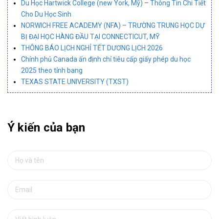
Du Học Hartwick College (new York, Mỹ) – Thông Tin Chi Tiết
Cho Du Học Sinh
NORWICH FREE ACADEMY (NFA) – TRƯỜNG TRUNG HỌC DỰ
BỊ ĐẠI HỌC HÀNG ĐẦU TẠI CONNECTICUT, MỸ
THÔNG BÁO LỊCH NGHỈ TẾT DƯƠNG LỊCH 2026
Chính phủ Canada ấn định chỉ tiêu cấp giấy phép du học
2025 theo tỉnh bang
TEXAS STATE UNIVERSITY (TXST)
Ý kiến của bạn