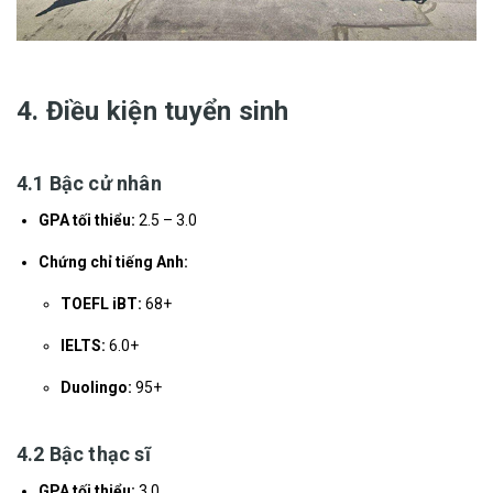
4. Điều kiện tuyển sinh
4.1 Bậc cử nhân
GPA tối thiểu:
2.5 – 3.0
Chứng chỉ tiếng Anh:
TOEFL iBT:
68+
IELTS:
6.0+
Duolingo:
95+
4.2 Bậc thạc sĩ
GPA tối thiểu:
3.0