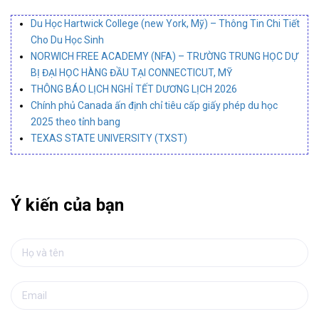
Du Học Hartwick College (new York, Mỹ) – Thông Tin Chi Tiết
Cho Du Học Sinh
NORWICH FREE ACADEMY (NFA) – TRƯỜNG TRUNG HỌC DỰ
BỊ ĐẠI HỌC HÀNG ĐẦU TẠI CONNECTICUT, MỸ
THÔNG BÁO LỊCH NGHỈ TẾT DƯƠNG LỊCH 2026
Chính phủ Canada ấn định chỉ tiêu cấp giấy phép du học
2025 theo tỉnh bang
TEXAS STATE UNIVERSITY (TXST)
Ý kiến của bạn