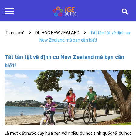
Trang chủ
DU HỌC NEW ZEALAND
Tất tần tật về định cư
New Zealand mà bạn cần biết!
Tất tần tật về định cư New Zealand mà bạn cần
biết!
Là một đất nước đầy hứa hẹn với nhiều du học sinh quốc tế, du học