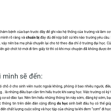
khám bệnh của bạn trước đây để ghi vào hệ thống của trường và làm cơ
 mình rõ ràng và
chuẩn bị
đầy đủ để nộp bất cứ khi nào trường yêu cầu. 
 vậy nên ba mẹ phải chuyển lại cho tớ theo địa chỉ ở trường đại học. C
 giờ chót tớ mới đi tìm giấy tờ thì có khi mọi chuyện đã không được 
i mình sẽ đến:
ó chỗ ở cho sinh viên nước ngoài không, phòng ở bao nhiêu người, điều
ông… là những điều bạn cần tìm hiểu trước khi sang học. Việc trường có ký 
g cơ sở đào tạo. Nên tìm hiểu những thông tin này sớm, đăng ký sớm, bạ
ác thông tin trên diễn đàn cộng đồng
du học
sinh biết đâu họ có thể gi
g đến chất lượng cuộc sống và học tập của chúng ta khi đem “cơm” đi học