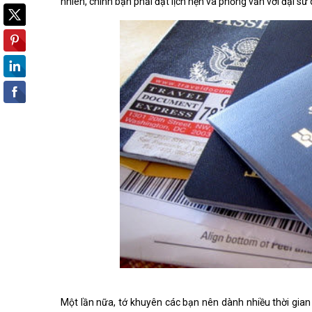
nhiên, chính bạn phải đặt lịch hẹn và phỏng vấn với đại sứ 
Một lần nữa, tớ khuyên các bạn nên dành nhiều thời gian 