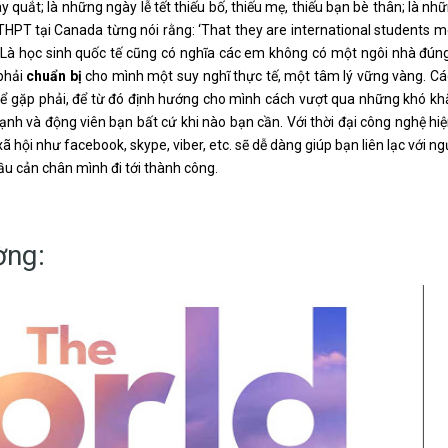
 quắt; là những ngày lễ tết thiếu bố, thiếu mẹ, thiếu bạn bè thân; là nh
HPT tại Canada từng nói rằng: ‘That they are international students 
 ‘Là học sinh quốc tế cũng có nghĩa các em không có một ngôi nhà đún
 phải
chuẩn bị
cho mình một suy nghĩ thực tế, một tâm lý vững vàng. C
hể gặp phải, để từ đó định hướng cho mình cách vượt qua những khó kh
ạnh và động viên bạn bất cứ khi nào bạn cần. Với thời đại công nghệ hiệ
 hội như facebook, skype, viber, etc. sẽ dễ dàng giúp bạn liên lạc với ng
u cản chân mình đi tới thành công.
ờng: