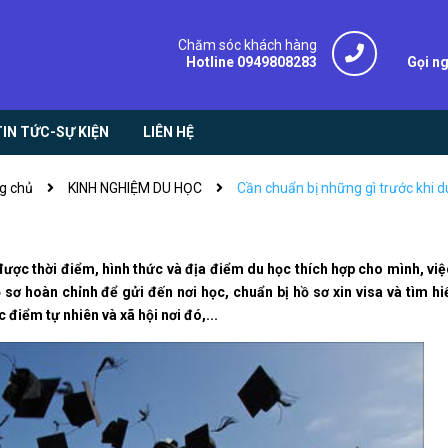
Chăm sóc khách hàng
Hotline 0949808283
Gọi n
TIN TỨC-SỰ KIỆN
LIÊN HỆ
g chủ
KINH NGHIỆM DU HỌC
Cần chuẩn bị những gì trước khi d
được thời điểm, hình thức và địa điểm du học thích hợp cho mình, vi
 sơ hoàn chỉnh để gửi đến nơi học, chuẩn bị hồ sơ xin visa và tìm hi
 điểm tự nhiên và xã hội nơi đó,...