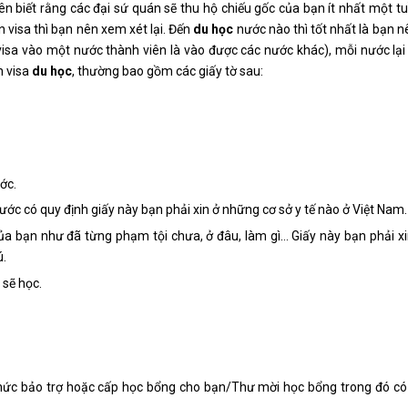
nên biết rằng các đại sứ quán sẽ thu hộ chiếu gốc của bạn ít nhất một t
n visa thì bạn nên xem xét lại. Đến
du học
nước nào thì tốt nhất là bạn nê
 visa vào một nước thành viên là vào được các nước khác), mỗi nước lạ
n visa
du học
, thường bao gồm các giấy tờ sau:
ớc.
c có quy định giấy này bạn phải xin ở những cơ sở y tế nào ở Việt Nam.
 của bạn như đã từng phạm tội chưa, ở đâu, làm gì… Giấy này bạn phải x
ú.
 sẽ học.
hức bảo trợ hoặc cấp học bổng cho bạn/Thư mời học bổng trong đó có 