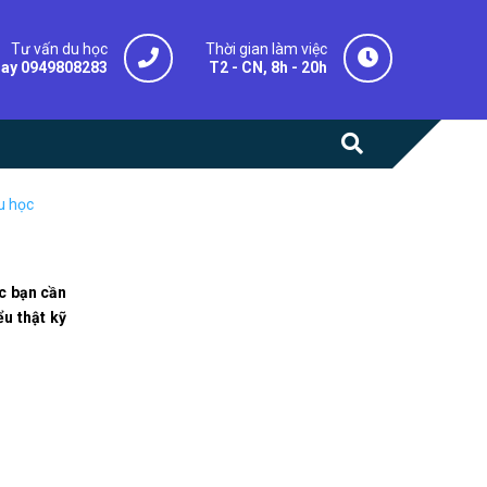
Tư vấn du học
Thời gian làm việc
gay 0949808283
T2 - CN, 8h - 20h
u học
ệc bạn cần
ểu thật kỹ