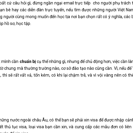
ất cứ câu hỏi gì, đừng ngần ngại email trực tiếp
cho người phụ trách 
 bạn bè hay các diễn đàn trực tuyến, nếu tìm được những người Việt N
ững người cùng mong muốn đến học tịa nơi bạn chọn rất có ý nghĩa, các 
ộp hồ sơ, học tập.
ết mình cần
chuẩn bị
cụ thể những gì, nhưng để chủ động hơn, việc cần l
tờ chung mà thường trường nào, cơ sở đào tạo nào cũng cần. Vì, nếu để
 thì sẽ rất vất vả, tốn kém, có khi lại chậm trễ, và vì vội vàng nên có th
hững nước ngoài châu Âu, có thể bạn sẽ phải xin visa để được nhập cả
t thủ tục visa, loại visa bạn cần xin, và cung cấp các mẫu đơn có liên