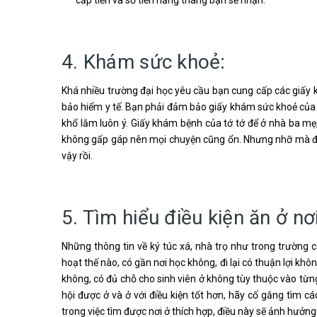
4. Khám sức khoẻ:
Khá nhiều trường đại học yêu cầu bạn cung cấp các giấy 
bảo hiểm y tế. Bạn phải đảm bảo giấy khám sức khoẻ của
khổ lắm luôn ý. Giấy khám bệnh của tớ tớ để ở nhà ba mẹ,
không gấp gáp nên mọi chuyện cũng ổn. Nhưng nhỡ mà đến
vậy rồi.
5. Tìm hiểu điều kiện ăn ở nơ
Những thông tin về ký túc xá, nhà trọ như trong trường c
hoạt thế nào, có gần nơi học không, đi lại có thuận lợi kh
không, có đủ chỗ cho sinh viên ở không tùy thuộc vào từn
hội được ở và ở với điều kiện tốt hơn, hãy cố gắng tìm c
trong việc tìm được nơi ở thích hợp, điều này sẽ ảnh hưởn