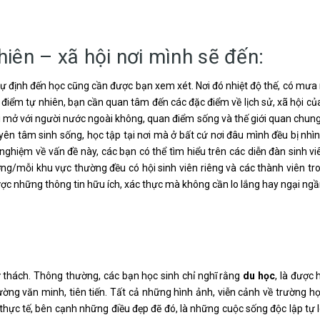
hiên – xã hội nơi mình sẽ đến:
h dự định đến học cũng cần được bạn xem xét. Nơi đó nhiệt độ thế, có mưa 
 điểm tự nhiên, bạn cần quan tâm đến các đặc điểm về lịch sử, xã hội củ
cởi mở với người nước ngoài không, quan điểm sống và thế giới quan chun
n tâm sinh sống, học tập tại nơi mà ở bất cứ nơi đâu mình đều bị nhìn
ghiệm về vấn đề này, các bạn có thể tìm hiểu trên các diễn đàn sinh vi
ờng/mỗi khu vực thường đều có hội sinh viên riêng và các thành viên tro
được những thông tin hữu ích, xác thực mà không cần lo lắng hay ngại ngầ
 thách. Thông thường, các bạn học sinh chỉ nghĩ rằng
du học
, là được 
rường văn minh, tiên tiến. Tất cả những hình ảnh, viễn cảnh về trường h
 thực tế, bên cạnh những điều đẹp đẽ đó, là những cuộc sống độc lập tự 