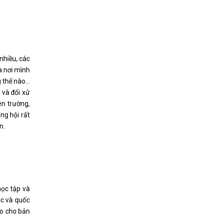
nhiều, các
a nơi mình
g thế nào…
 và đối xử
ên trường,
ng hội rất
n.
học tập và
ọc và quốc
lo cho bản