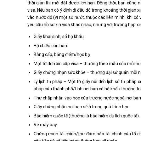
thời gian thì mới đặt được lịch hẹn. Đồng thời, bạn cũng 
visa. Nếu bạn có ý định đi đâu đó trong khoảng thời gian xi
vào nước đó (vì một số nước thuộc các liên minh, khi có
yêu cầu hồ sơ xin visa khác nhau, nhưng với trường hợp xi
Giấy khai sinh, sổ hộ khẩu.
Hộ chiếu còn hạn.
Bằng cấp, bảng điểm/học bạ.
Một tờ đơn xin cấp visa – thường theo mẫu của mỗi nư
Giấy chứng nhận sức khỏe – thường đại sứ quán mỗi nướ
Lý lịch tư pháp – Một tờ giấy nói đến lịch sử tư pháp
pháp của thành phố/tỉnh nơi bạn có hộ khẩu thường tr
Thư chấp nhận vào học của trường nước ngoài nơi bạn
Giấy chứng nhận nơi bạn sẽ ở trong quá trình học.
Bảo hiểm quốc tế (thường là bảo hiểm du lịch quốc tế).
Vé máy bay.
Chứng minh tài chính/thư đảm bảo tài chính của tổ c
cấp tiền và số tiền hằng tháng bạn sẽ nhận.