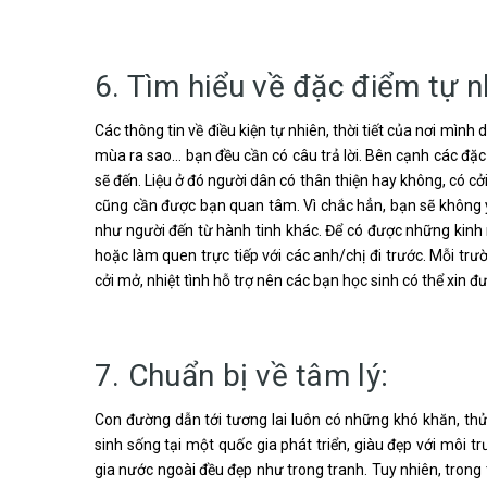
6. Tìm hiểu về đặc điểm tự n
Các thông tin về điều kiện tự nhiên, thời tiết của nơi mìn
mùa ra sao… bạn đều cần có câu trả lời. Bên cạnh các đặc
sẽ đến. Liệu ở đó người dân có thân thiện hay không, có 
cũng cần được bạn quan tâm. Vì chắc hẳn, bạn sẽ không yê
như người đến từ hành tinh khác. Để có được những kinh n
hoặc làm quen trực tiếp với các anh/chị đi trước. Mỗi trư
cởi mở, nhiệt tình hỗ trợ nên các bạn học sinh có thể xin 
7. Chuẩn bị về tâm lý:
Con đường dẫn tới tương lai luôn có những khó khăn, thử
sinh sống tại một quốc gia phát triển, giàu đẹp với môi t
gia nước ngoài đều đẹp như trong tranh. Tuy nhiên, trong