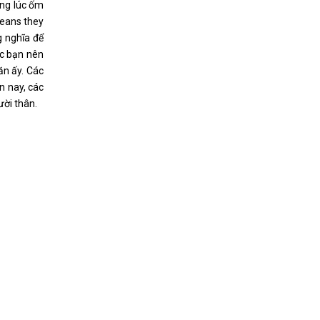
ững lúc ốm
means they
g nghĩa để
ác bạn nên
ăn ấy. Các
n nay, các
ười thân.