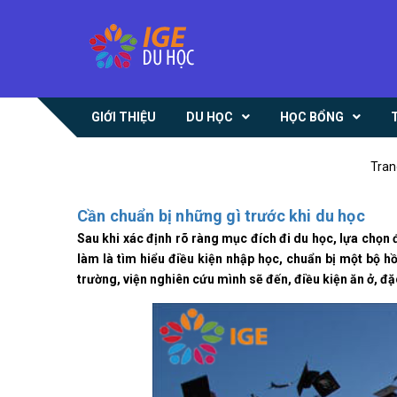
GIỚI THIỆU
DU HỌC
HỌC BỔNG
Tran
Cần chuẩn bị những gì trước khi du học
Sau khi xác định rõ ràng mục đích đi du học, lựa chọn 
làm là tìm hiểu điều kiện nhập học, chuẩn bị một bộ hồ
trường, viện nghiên cứu mình sẽ đến, điều kiện ăn ở, đặc