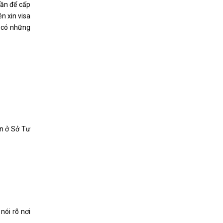
uần để cấp
n xin visa
i có những
in ở Sở Tư
nói rõ nơi