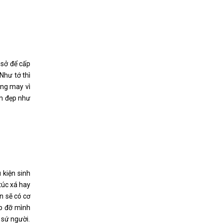
 sở để cấp
Như tớ thì
ũng may vì
êm đẹp như
 kiện sinh
túc xá hay
n sẽ có cơ
úp đỡ mình
 sứ người.