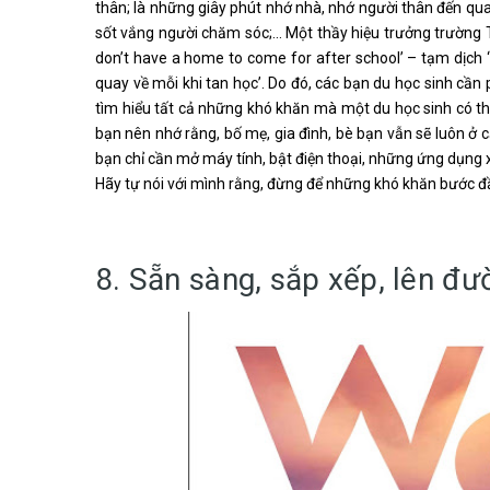
thân; là những giây phút nhớ nhà, nhớ người thân đến quay
sốt vắng người chăm sóc;… Một thầy hiệu trưởng trường T
don’t have a home to come for after school’ – tạm dịch
quay về mỗi khi tan học’. Do đó, các bạn du học sinh cần
tìm hiểu tất cả những khó khăn mà một du học sinh có t
bạn nên nhớ rằng, bố mẹ, gia đình, bè bạn vẫn sẽ luôn ở c
bạn chỉ cần mở máy tính, bật điện thoại, những ứng dụng xã
Hãy tự nói với mình rằng, đừng để những khó khăn bước đầ
8. Sẵn sàng, sắp xếp, lên đư