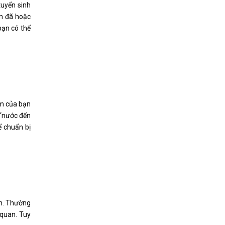
tuyển sinh
am đã hoặc
bạn có thể
àm của bạn
 “nước đến
ể chuẩn bị
nh. Thường
 quan. Tuy