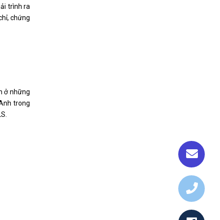
i trình ra
chỉ, chứng
ên ở những
 Anh trong
LS.
du học