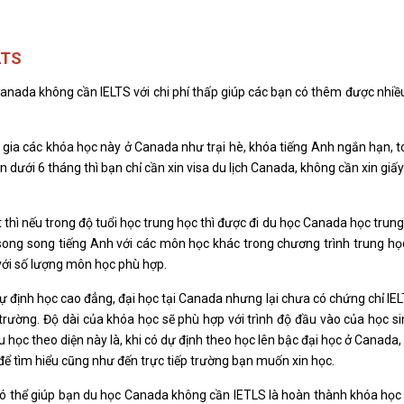
LTS
Canada không cần IELTS với chi phí thấp giúp các bạn có thêm được nhiề
gia các khóa học này ở Canada như trại hè, khóa tiếng Anh ngắn hạn, to
n dưới 6 tháng thì bạn chỉ cần xin visa du lịch Canada, không cần xin giấ
 thì nếu trong độ tuổi học trung học thì được đi du học Canada học trung
song song tiếng Anh với các môn học khác trong chương trình trung họ
với số lượng môn học phù hợp.
ự định học cao đẳng, đại học tại Canada nhưng lại chưa có chứng chỉ IEL
 trường. Độ dài của khóa học sẽ phù hợp với trình độ đầu vào của học si
u học theo diện này là, khi có dự định theo học lên bậc đại học ở Canada, 
để tìm hiểu cũng như đến trực tiếp trường bạn muốn xin học.
ó thể giúp bạn du học Canada không cần IETLS là hoàn thành khóa học