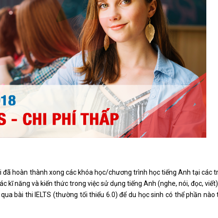
hi đã hoàn thành xong các khóa học/chương trình học tiếng Anh tại các 
c kĩ năng và kiến thức trong việc sử dụng tiếng Anh (nghe, nói, đọc, viết
qua bài thi IELTS (thường tối thiểu 6.0) để du học sinh có thể phần nào 
du học canada ko cần ielts