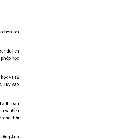
u chọn lựa
ur du lịch
y phép học
 học và sẽ
c. Tùy vào
TS thì bạn
nh và điều
trong thời
 tiếng Anh