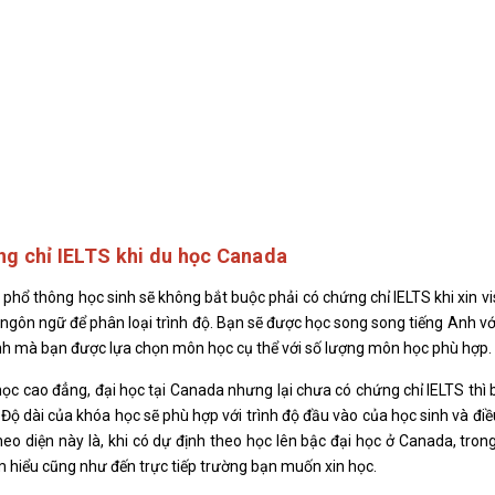
g chỉ IELTS khi du học Canada
 phổ thông học sinh sẽ không bắt buộc phải có chứng chỉ IELTS khi xin vi
a ngôn ngữ để phân loại trình độ. Bạn sẽ được học song song tiếng Anh v
 Anh mà bạn được lựa chọn môn học cụ thể với số lượng môn học phù hợp.
ọc cao đẳng, đại học tại Canada nhưng lại chưa có chứng chỉ IELTS thì 
 Độ dài của khóa học sẽ phù hợp với trình độ đầu vào của học sinh và điề
eo diện này là, khi có dự định theo học lên bậc đại học ở Canada, trong
m hiểu cũng như đến trực tiếp trường bạn muốn xin học.