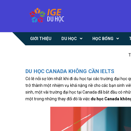
GIỚI THIỆU
DU HỌC
HỌC BỔNG
T
DU HỌC CANADA KHÔNG CẦN IELTS
Có lẽ nỗi sợ lớn nhất khi đi du học tại các trường đại học 
trở thành một nhiệm vụ khá nặng nề cho các bạn sinh 
sinh, một vài trường đại học tại Canada đã bắt đầu có nhữ
một trong những thay đổi đó là việc
du học Canada không