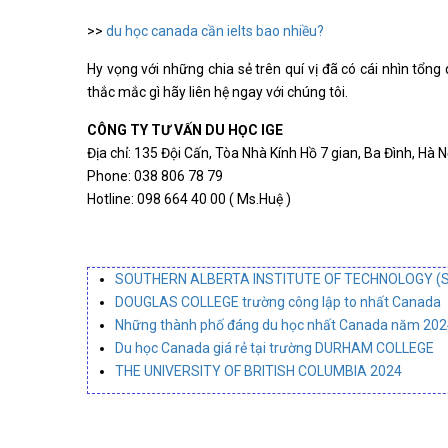
>>
du học canada cần ielts bao nhiều?
Hy vọng với những chia sẻ trên quí vị đã có cái nhìn tổn
thắc mắc gì hãy liên hệ ngay với chúng tôi.
CÔNG TY TƯ VẤN DU HỌC IGE
Địa chỉ: 135 Đội Cấn, Tòa Nhà Kính Hồ 7 gian, Ba Đình, Hà N
Phone: 038 806 78 79
Hotline: 098 664 40 00 ( Ms.Huệ )
SOUTHERN ALBERTA INSTITUTE OF TECHNOLOGY (S
DOUGLAS COLLEGE trường công lập to nhất Canada
Những thành phố đáng du học nhất Canada năm 202
Du học Canada giá rẻ tại trường DURHAM COLLEGE
THE UNIVERSITY OF BRITISH COLUMBIA 2024