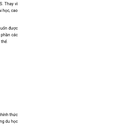
S. Thay vì
i học, cao
muốn được
a phần các
 thể.
chính thức
ang du học