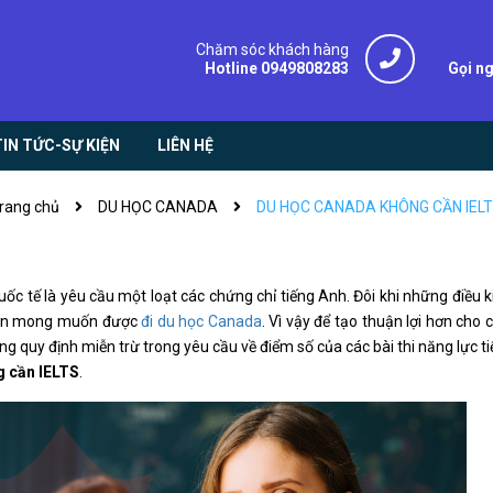
Chăm sóc khách hàng
Hotline 0949808283
Gọi n
TIN TỨC-SỰ KIỆN
LIÊN HỆ
rang chủ
DU HỌC CANADA
DU HỌC CANADA KHÔNG CẦN IEL
quốc tế là yêu cầu một loạt các chứng chỉ tiếng Anh. Đôi khi những điều k
viên mong muốn được
đi du học Canada
. Vì vậy để tạo thuận lợi hơn cho 
ng quy định miễn trừ trong yêu cầu về điểm số của các bài thi năng lực t
 cần IELTS
.