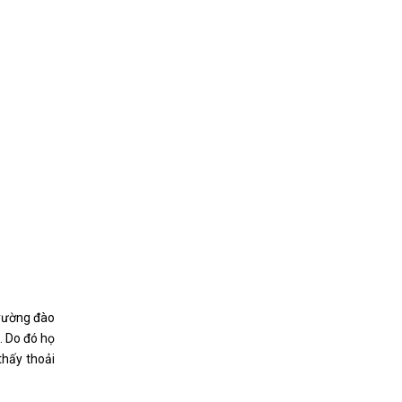
trường đào
). Do đó họ
thấy thoải