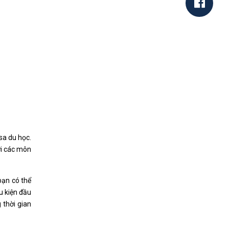
sa du học.
ới các môn
bạn có thể
u kiện đầu
 thời gian