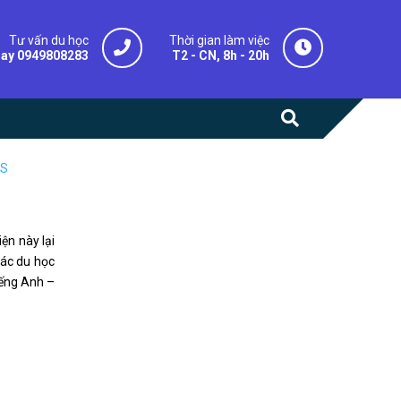
Tư vấn du học
Thời gian làm việc
gay 0949808283
T2 - CN, 8h - 20h
TS
iện này lại
các du học
iếng Anh –