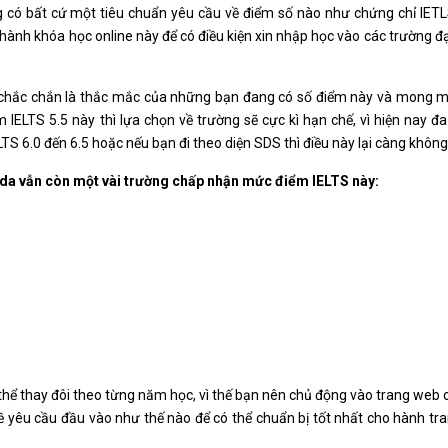
g có bất cứ một tiêu chuẩn yêu cầu về điểm số nào như chứng chỉ IETL
thành khóa học online này để có điều kiện xin nhập học vào các trường đạ
y chắc chắn là thắc mắc của những bạn đang có số điểm này và mong 
 IELTS 5.5 này thì lựa chọn về trường sẽ cực kì hạn chế, vì hiện nay đ
TS 6.0 đến 6.5 hoặc nếu bạn đi theo diện SDS thì điều này lại càng không
ada vẫn còn một vài trường chấp nhận mức điểm IELTS này:
ó thể thay đôi theo từng năm học, vì thế bạn nên chủ động vào trang web 
 về yêu cầu đầu vào như thế nào để có thể chuẩn bị tốt nhất cho hành tr