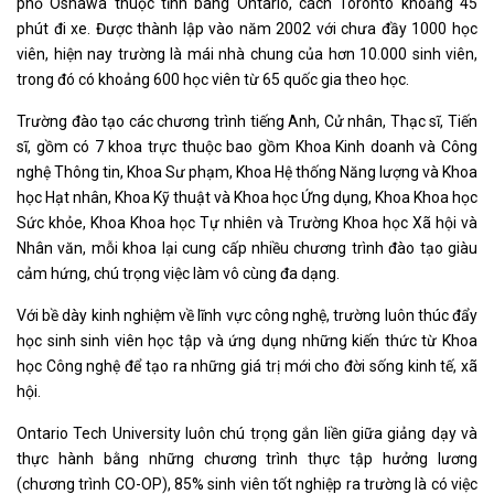
phố Oshawa thuộc tỉnh bang Ontario, cách Toronto khoảng 45
phút đi xe. Được thành lập vào năm 2002 với chưa đầy 1000 học
viên, hiện nay trường là mái nhà chung của hơn 10.000 sinh viên,
trong đó có khoảng 600 học viên từ 65 quốc gia theo học.
Trường đào tạo các chương trình tiếng Anh, Cử nhân, Thạc sĩ, Tiến
sĩ, gồm có 7 khoa trực thuộc bao gồm Khoa Kinh doanh và Công
nghệ Thông tin, Khoa Sư phạm, Khoa Hệ thống Năng lượng và Khoa
học Hạt nhân, Khoa Kỹ thuật và Khoa học Ứng dụng, Khoa Khoa học
Sức khỏe, Khoa Khoa học Tự nhiên và Trường Khoa học Xã hội và
Nhân văn, mỗi khoa lại cung cấp nhiều chương trình đào tạo giàu
cảm hứng, chú trọng việc làm vô cùng đa dạng.
Với bề dày kinh nghiệm về lĩnh vực công nghệ, trường luôn thúc đẩy
học sinh sinh viên học tập và ứng dụng những kiến thức từ Khoa
học Công nghệ để tạo ra những giá trị mới cho đời sống kinh tế, xã
hội.
Ontario Tech University luôn chú trọng gắn liền giữa giảng dạy và
thực hành bằng những chương trình thực tập hưởng lương
(chương trình CO-OP), 85% sinh viên tốt nghiệp ra trường là có việc