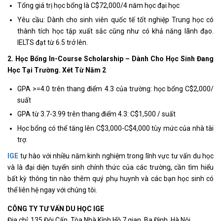
Tổng giá trị học bổng là C$72,000/4 năm học đại học
Yêu cầu: Dành cho sinh viên quốc tế tốt nghiệp Trung học có
thành tích học tập xuất sắc cũng như có khả năng lãnh đạo.
IELTS đạt từ 6.5 trở lên.
2. Học Bổng In-Course Scholarship – Dành Cho Học Sinh Đang
Học Tại Trường. Xét Từ Năm 2
GPA >=4.0 trên thang điểm 4.3 của trường: học bổng C$2,000/
suất
GPA từ 3.7-3.99 trên thang điểm 4.3: C$1,500 / suất
Học bổng có thể tăng lên C$3,000-C$4,000 tùy mức của nhà tài
trợ.
IGE
tự hào với nhiều năm kinh nghiệm trong lĩnh vực tư vấn du học
và là đại diện tuyển sinh chính thức của các trường, cần tìm hiểu
bất kỳ thông tin nào thêm quý phụ huynh và các bạn học sinh có
thể liên hệ ngay với chúng tôi.
CÔNG TY TƯ VẤN DU HỌC IGE
Địa chỉ: 135 Đội Cấn, Tòa Nhà Kính Hồ 7 gian, Ba Đình, Hà Nội