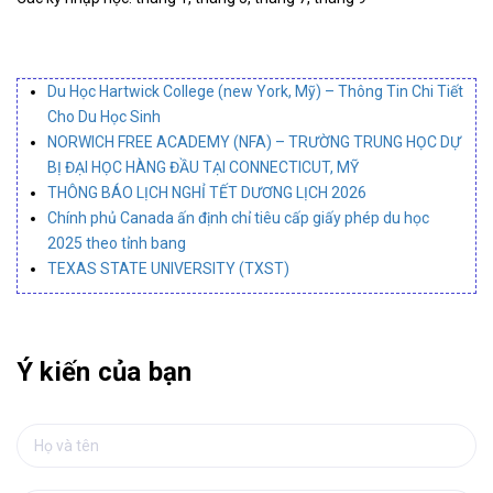
Du Học Hartwick College (new York, Mỹ) – Thông Tin Chi Tiết
Cho Du Học Sinh
NORWICH FREE ACADEMY (NFA) – TRƯỜNG TRUNG HỌC DỰ
BỊ ĐẠI HỌC HÀNG ĐẦU TẠI CONNECTICUT, MỸ
THÔNG BÁO LỊCH NGHỈ TẾT DƯƠNG LỊCH 2026
Chính phủ Canada ấn định chỉ tiêu cấp giấy phép du học
2025 theo tỉnh bang
TEXAS STATE UNIVERSITY (TXST)
Ý kiến của bạn