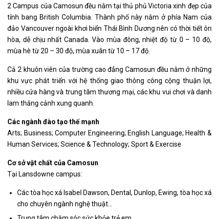
2 Campus của Camosun đều nằm tại thủ phủ Victoria xinh đẹp của
tỉnh bang British Columbia. Thành phố này nằm ở phía Nam của
đảo Vancouver ngoài khơi biển Thái Bình Dương nên có thời tiết ôn
hòa, dễ chịu nhất Canada. Vào mùa đông, nhiệt độ từ 0 – 10 độ,
mùa hè từ 20 – 30 độ, mùa xuân từ 10 – 17 độ.
Cả 2 khuôn viên của trường cao đẳng Camosun đều nằm ở những
khu vực phát triển với hệ thống giao thông công cộng thuận lợi,
nhiều cửa hàng và trung tâm thương mại, các khu vui chơi và danh
lam thắng cảnh xung quanh.
Các ngành đào tạo thế mạnh
Arts; Business; Computer Engineering; English Language; Health &
Human Services; Science & Technology; Sport & Exercise
Cơ sở vật chất của Camosun
Tại Lansdowne campus:
Các tòa học xá Isabel Dawson, Dental, Dunlop, Ewing, tòa học xá
cho chuyên ngành nghệ thuật…
Trung tâm chăm sóc sức khỏe trẻ em