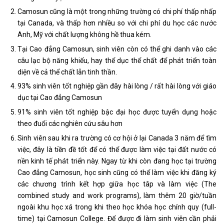
Camosun cũng là một trong những trường có chi phí thấp nhấp
tại Canada, và thấp hơn nhiều so với chi phí du học các nước
Anh, Mỹ với chất lượng không hề thua kém.
Tại Cao đẳng Camosun, sinh viên còn có thể ghi danh vào các
câu lạc bộ năng khiếu, hay thể dục thể chất để phát triển toàn
diện về cả thể chất lẫn tinh thần.
93% sinh viên tốt nghiệp gần đây hài lòng / rất hài lòng với giáo
dục tại Cao đẳng Camosun
91% sinh viên tốt nghiệp bậc đại học được tuyển dụng hoặc
theo đuổi các nghiên cứu sâu hơn
Sinh viên sau khi ra trường có cơ hội ở lại Canada 3 năm để tìm
việc, đây là tiền đề tốt để có thể được làm việc tại đất nước có
nền kinh tế phát triển này. Ngay từ khi còn đang học tại trường
Cao đẳng Camosun, học sinh cũng có thể làm việc khi đăng ký
các chương trình kết hợp giữa học tâp và làm việc (The
combined study and work programs), làm thêm 20 giờ/tuần
ngoài khu học xá trong khi theo học khóa học chính quy (full-
time) tại Camosun College. Để được đi làm sinh viên cần phải