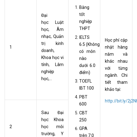
Bằng
tốt
Đại
nghiệp
học: Luật
THPT
học, Âm
nhạc, Quản
IELTS
Học phí cập
trị kinh
6.5 (Không
1
nhật hàng
doanh,
có môn
năm và
Khoa học vi
nào
khác nhau
tính, Lâm
dưới 6.0
với từng
nghiệp
điểm)
ngành. Chi
học,...
TOEFL
tiết tham
IBT 100
khảo tại:
PBT
http://bit.ly/2j2
600
Sau Đại
CBT
học: Khoa
250
2
học môi
GPA
trường, Y
trên 7.0