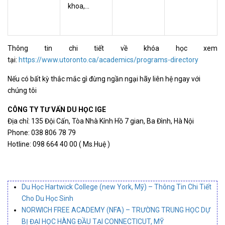
khoa,...
Thông tin chi tiết về khóa học xem
tại:
https://www.utoronto.ca/academics/programs-directory
Nếu có bất kỳ thắc mắc gì đừng ngần ngại hãy liên hệ ngay với
chúng tôi
CÔNG TY TƯ VẤN DU HỌC IGE
Địa chỉ: 135 Đội Cấn, Tòa Nhà Kính Hồ 7 gian, Ba Đình, Hà Nội
Phone: 038 806 78 79
Hotline: 098 664 40 00 ( Ms.Huệ )
Du Học Hartwick College (new York, Mỹ) – Thông Tin Chi Tiết
Cho Du Học Sinh
NORWICH FREE ACADEMY (NFA) – TRƯỜNG TRUNG HỌC DỰ
BỊ ĐẠI HỌC HÀNG ĐẦU TẠI CONNECTICUT, MỸ