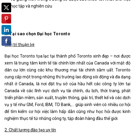
học tập và nghiên cứu
II. Tại sao chọn Đại học Toronto
1. Vị trí thuận lợi
Đại học Toronto tọa lạc tại thành phố Toronto xinh đẹp – nơi được
xem là trung tâm kinh tế tài chính lớn nhất của Canada với mật độ
dân cư lớn cùng các khu thương mại tài chính sầm uất. Toronto
cung cấp một trong những thị trường lao động sôi động và đa dạng
nhất ở Canada, là nơi đặt trụ sở của hầu hết các công ty lớn tại
Canada về các lĩnh vực dịch vụ tài chính, du lịch, thời trang, phát
triển phần mềm, sản xuất, truyền thông, giải trí, thiết kế và các dịch
vụ y tế như GM, Ford, IBM, TD Bank,... giúp sinh viên có nhiều cơ hội
để tìm kiếm cơ hội việc làm hấp dẫn cũng như học hỏi được kinh
nghiệm thực tế từ những công ty, tập đoàn hàng đầu thế giới.
2. Chất lượng đào tạo uy tín