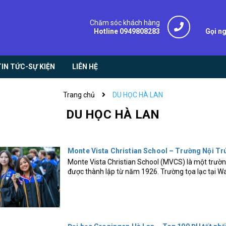
Chăm sóc khách hàng
Hotline 0949808283
Gọi n
TIN TỨC-SỰ KIỆN
LIÊN HỆ
Trang chủ
DU HỌC HÀ LAN
DU HỌC HÀ LAN
Monte Vista Christian School – Trường Nội Trú
Monte Vista Christian School (MVCS) là một trường
được thành lập từ năm 1926. Trường tọa lạc tại Wat