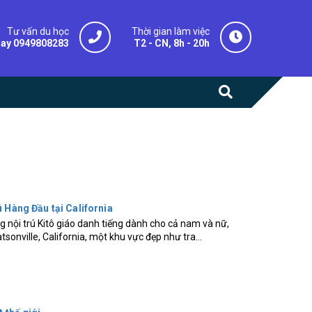
Tư vấn du học
Thời gian làm việc
gay 0949808283
T2 - CN, 8h - 20h
 Hàng Đầu tại California
 nội trú Kitô giáo danh tiếng dành cho cả nam và nữ,
sonville, California, một khu vực đẹp như tra...