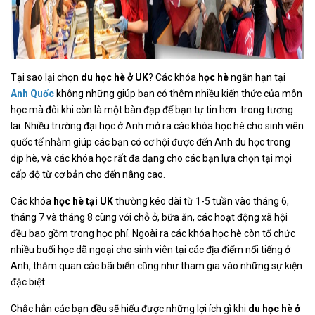
Tại sao lại chọn
du học hè ở UK
? Các khóa
học hè
ngắn hạn tại
Anh Quốc
không những giúp bạn có thêm nhiều kiến thức của môn
học mà đôi khi còn là một bàn đạp để bạn tự tin hơn trong tương
lai. Nhiều trường đại học ở Anh mở ra các khóa học hè cho sinh viên
quốc tế nhằm giúp các bạn có cơ hội được đến Anh du học trong
dịp hè, và các khóa học rất đa dạng cho các bạn lựa chọn tại mọi
cấp độ từ cơ bản cho đến nâng cao.
Các khóa
học hè tại UK
thường kéo dài từ 1-5 tuần vào tháng 6,
tháng 7 và tháng 8 cùng với chỗ ở, bữa ăn, các hoạt động xã hội
đều bao gồm trong học phí. Ngoài ra các khóa học hè còn tổ chức
nhiều buổi học dã ngoại cho sinh viên tại các địa điểm nổi tiếng ở
Anh, thăm quan các bãi biển cũng như tham gia vào những sự kiện
đặc biệt.
Chắc hẳn các bạn đều sẽ hiểu được những lợi ích gì khi
du học hè ở