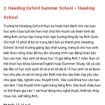
2. Heading Oxford Summer School – Heading
School
Trường hè Heading Oxford thực sự hoàn hảo dành cho các bạn
học sinh ở lứa tuổi lớn hơn một chút khi muốn cải thiện trình độ
tiếng Anh và học tập trong một ngôi trường lỗng lẫy tại Anh Quốc.
Chỉ mất 15 phút đi bộ từ trung tâm lịch sử thành phố, Heading
School là một trường giảng dạy chất lượng, trang bị cho học sinh
kiến thức vững chắc để học lên chương trình cao đẳng hoặc bậc
học cao hơn. Học sinh sẽ được học 15 giờ tiếng Anh 1 tuần. Bạn có
thể chọn học khóa General English hoặc Summer Study, tất cả các
lớp đều có học sinh quốc tế và sĩ số tối đa là 15 học sinh và sẽ được
học chủ yếu về các kĩ năng cần thiết mà nhu cầu hiện nay yêu cầu
như giao tiếp, nghiên cứu, thuyết trình,. Vào cuối khóa học các bạn
cần làm 1 bài thuyết trình ngắn bằng tiếng Anh. Vào buổi chiều bạn
có thể tham gia vào 1 vài hoạt động như nghệ thuật, thiết kế, nhảy
múa, nói, viết tiếng Anh,…
Độ tuổi:
13-16 tuổi.