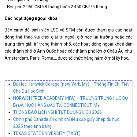
- Học phí: 2.950 GBP/8 tháng hoặc 2.450 GBP/6 tháng
Các hoạt động ngoại khóa
Bên cạnh đó, sinh viên LSC và STM còn được tham gia các hoạt
động thể thao vui chơi giải trí ngoài giờ học tại trường hoặc các
trung tâm giải trí trong thành phố, các hoạt động ngoại khoá đến
các thành phố ở Anh Quốc hoặc các thành phố lớn ở Châu Âu như
Amsterdam, Paris, Roma,… được tổ chức hàng năm ở mỗi kỳ học.
Du Học Hartwick College (new York, Mỹ) – Thông Tin Chi Tiết
Cho Du Học Sinh
NORWICH FREE ACADEMY (NFA) – TRƯỜNG TRUNG HỌC DỰ
BỊ ĐẠI HỌC HÀNG ĐẦU TẠI CONNECTICUT, MỸ
THÔNG BÁO LỊCH NGHỈ TẾT DƯƠNG LỊCH 2026
Chính phủ Canada ấn định chỉ tiêu cấp giấy phép du học
2025 theo tỉnh bang
TEXAS STATE UNIVERSITY (TXST)