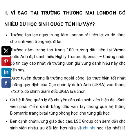
II. VÌ SAO TẠI TRƯỜNG THƯƠNG MẠI LONDON CÓ
NHIỀU DU HỌC SINH QUỐC TẾ NHƯ VẬY?
Trường tọa lạc ngay trung tâm London rất tiện lợi và dễ dàng
cho sinh viên trong việc đi lại.
Trường nằm trong top trong 100 trường đầu tiên tại Vương
quốc Anh đạt danh hiệu Highly Trusted Sponsor – Chứng nhận
độ tin cậy cao nhất và trường luôn giữ vững danh hiệu này cho
đến nay.
Được tuyên dương là trường ngoài công lập thực hiện tốt nhất
những quy định của Cục quản lý di trú Anh (UKBA) vào tháng
7/2012 do chính Giám đốc UKBA lựa chọn.
Có hệ thống quản lý độ chuyên cần của sinh viên hiện đại. Sinh
viên phải điểm danh bằng dấu vân tay thông qua hệ thống
Biometric trang bị tại từng phòng học, cho từng giờ học.
Bên cạnh chất lượng giáo dục cao, LSC Group còn đem đến cho
sinh viên nhiều ưu đãi lớn hơn nữa về
chi phí
học tập nhất là