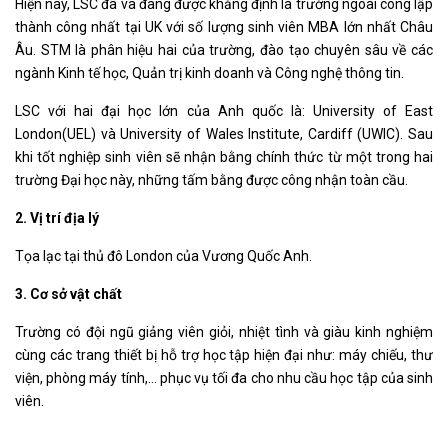
Hiện nay, LSC đã và đang được khẳng định là trường ngoài công lập
thành công nhất tại UK với số lượng sinh viên MBA lớn nhất Châu
Âu. STM là phân hiệu hai của trường, đào tạo chuyên sâu về các
ngành Kinh tế học, Quản trị kinh doanh và Công nghệ thông tin.
LSC với hai đại học lớn của Anh quốc là: University of East
London(UEL) và University of Wales Institute, Cardiff (UWIC). Sau
khi tốt nghiệp sinh viên sẽ nhận bằng chính thức từ một trong hai
trường Đại học này, những tấm bằng được công nhận toàn cầu.
2. Vị trí địa lý
Tọa lạc tại thủ đô London của Vương Quốc Anh.
3. Cơ sở vật chất
Trường có đội ngũ giảng viên giỏi, nhiệt tình và giàu kinh nghiệm
cùng các trang thiết bị hỗ trợ học tập hiện đại như: máy chiếu, thư
viện, phòng máy tính,… phục vụ tối đa cho nhu cầu học tập của sinh
viên.