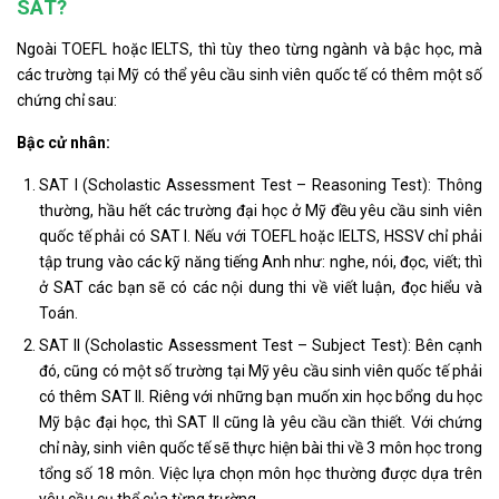
SAT?
Ngoài TOEFL hoặc IELTS, thì tùy theo từng ngành và bậc học, mà
các trường tại Mỹ có thể yêu cầu sinh viên quốc tế có thêm một số
chứng chỉ sau:
Bậc cử nhân:
SAT I (Scholastic Assessment Test – Reasoning Test): Thông
thường, hầu hết các trường đại học ở Mỹ đều yêu cầu sinh viên
quốc tế phải có SAT I. Nếu với TOEFL hoặc IELTS, HSSV chỉ phải
tập trung vào các kỹ năng tiếng Anh như: nghe, nói, đọc, viết; thì
ở SAT các bạn sẽ có các nội dung thi về viết luận, đọc hiểu và
Toán.
SAT II (Scholastic Assessment Test – Subject Test): Bên cạnh
đó, cũng có một số trường tại Mỹ yêu cầu sinh viên quốc tế phải
có thêm SAT II. Riêng với những bạn muốn xin học bổng du học
Mỹ bậc đại học, thì SAT II cũng là yêu cầu cần thiết. Với chứng
chỉ này, sinh viên quốc tế sẽ thực hiện bài thi về 3 môn học trong
tổng số 18 môn. Việc lựa chọn môn học thường được dựa trên
yêu cầu cụ thể của từng trường.