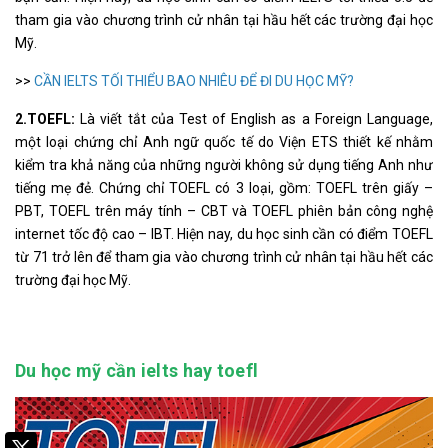
tham gia vào chương trình cử nhân tại hầu hết các trường đại học
Mỹ.
>>
CẦN IELTS TỐI THIỂU BAO NHIÊU ĐỂ ĐI DU HỌC MỸ?
2.TOEFL:
Là viết tắt của Test of English as a Foreign Language,
một loại chứng chỉ Anh ngữ quốc tế do Viện ETS thiết kế nhằm
kiểm tra khả năng của những người không sử dụng tiếng Anh như
tiếng mẹ đẻ. Chứng chỉ TOEFL có 3 loại, gồm: TOEFL trên giấy –
PBT, TOEFL trên máy tính – CBT và TOEFL phiên bản công nghệ
internet tốc độ cao – IBT. Hiện nay, du học sinh cần có điểm TOEFL
từ 71 trở lên để tham gia vào chương trình cử nhân tại hầu hết các
trường đại học Mỹ.
Du học mỹ cần ielts hay toefl