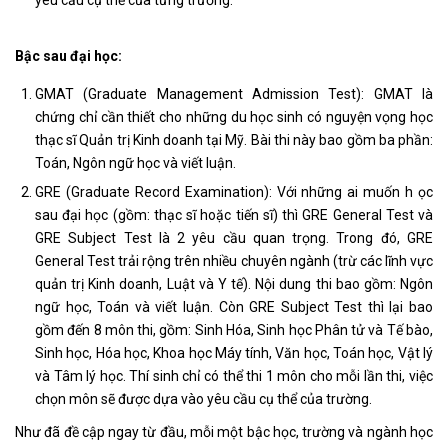
Bậc sau đại học:
GMAT (Graduate Management Admission Test): GMAT là
chứng chỉ cần thiết cho những du học sinh có nguyện vọng học
thạc sĩ Quản trị Kinh doanh tại Mỹ. Bài thi này bao gồm ba phần:
Toán, Ngôn ngữ học và viết luận.
GRE (Graduate Record Examination): Với những ai muốn h ọc
sau đại học (gồm: thạc sĩ hoặc tiến sĩ) thì GRE General Test và
GRE Subject Test là 2 yêu cầu quan trọng. Trong đó, GRE
General Test trải rộng trên nhiều chuyên ngành (trừ các lĩnh vực
quản trị Kinh doanh, Luật và Y tế). Nội dung thi bao gồm: Ngôn
ngữ học, Toán và viết luận. Còn GRE Subject Test thì lại bao
gồm đến 8 môn thi, gồm: Sinh Hóa, Sinh học Phân tử và Tế bào,
Sinh học, Hóa học, Khoa học Máy tính, Văn học, Toán học, Vật lý
và Tâm lý học. Thí sinh chỉ có thể thi 1 môn cho mỗi lần thi, việc
chọn môn sẽ được dựa vào yêu cầu cụ thể của trường.
Như đã đề cập ngay từ đầu, mỗi một bậc học, trường và ngành học