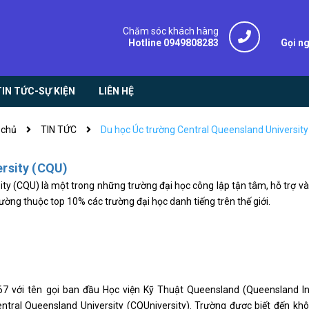
Chăm sóc khách hàng
Hotline 0949808283
Gọi n
TIN TỨC-SỰ KIỆN
LIÊN HỆ
 chủ
TIN TỨC
Du học Úc trường Central Queensland Universit
ersity (CQU)
y (CQU) là một trong những trường đại học công lập tận tâm, hỗ trợ và 
ường thuộc top 10% các trường đại học danh tiếng trên thế giới.
7 với tên gọi ban đầu Học viện Kỹ Thuật Queensland (Queensland Ins
tral Queensland University (CQUniversity). Trường được biết đến khô