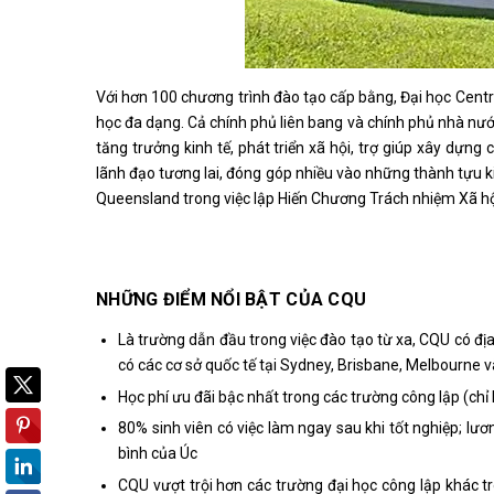
Với hơn 100 chương trình đào tạo cấp bằng, Đại học Centra
học đa dạng. Cả chính phủ liên bang và chính phủ nhà nư
tăng trưởng kinh tế, phát triển xã hội, trợ giúp xây dựn
lãnh đạo tương lai, đóng góp nhiều vào những thành tựu k
Queensland trong việc lập Hiến Chương Trách nhiệm Xã hội
NHỮNG ĐIỂM NỔI BẬT CỦA CQU
Là trường dẫn đầu trong việc đào tạo từ xa, CQU có 
có các cơ sở quốc tế tại Sydney, Brisbane, Melbourne 
Học phí ưu đãi bậc nhất trong các trường công lập (ch
80% sinh viên có việc làm ngay sau khi tốt nghiệp; lư
bình của Úc
CQU vượt trội hơn các trường đại học công lập khác 