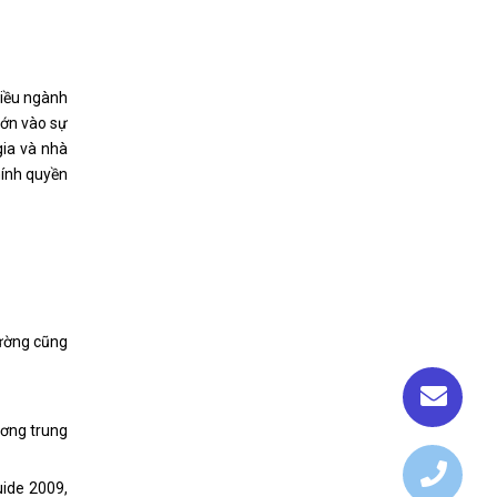
hiều ngành
lớn vào sự
gia và nhà
hính quyền
rường cũng
ương trung
uide 2009,