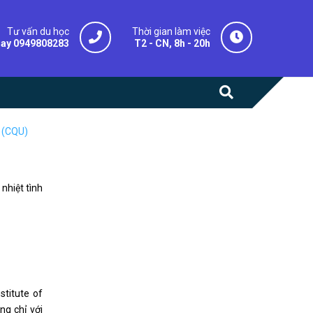
Tư vấn du học
Thời gian làm việc
gay 0949808283
T2 - CN, 8h - 20h
y (CQU)
nhiệt tình
titute of
ng chỉ với