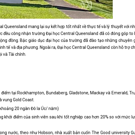
l Queensland mang lại sự kết hợp tốt nhất về thực tế và lý thuyết với n
ớc đều công nhận trường Đại học Central Queensland đã có đóng góp to 
g cộng đồng. Bậc giáo dục đại học của trường đã đào tạo những chuyên 
inh tế và địa phương. Ngoài ra, Đại học Central Queensland còn hỗ trợ c
 và Tài chính.
địa điểm tại Rockhampton, Bundaberg, Gladstone, Mackay và Emerald, T
và vung Gold Coast.
ỉ khoảng 20 ngàn Đô la Úc/ năm)
ơng khởi điểm của sinh viên sau khi tốt nghiệp cao hơn 20% so với mức l
trong nước, theo như Hobson, nhà xuất bản cuốn The Good university G