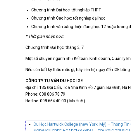
Chương trình Đại học: tốt nghiệp THPT
Chương trình Cao học: tốt nghiệp đại học
Chương trình văn bằng: hiện đang học 12 hoặc tương 
* Thời gian nhập học:
Chương trình Đại học: tháng 3, 7.
Một số chuyên ngành như Kế toán, Kinh doanh, Quản lý kh
Nếu còn bất kỳ thắc mắc gì, hãy liên hệ ngay đến IGE bằng
CÔNG TY TƯ VẤN DU HỌC IGE
Địa chỉ: 135 Đội Cấn, Tòa Nhà Kính Hồ 7 gian, Ba Đình, Hà N
Phone: 038 806 78 79
Hotline: 098 664 40 00 ( Ms.Huệ )
Du Học Hartwick College (new York, Mỹ) – Thông Tin 
NORWICH FREE ACADEMY (NFA) – TRƯỜNG TRUNG HỌ