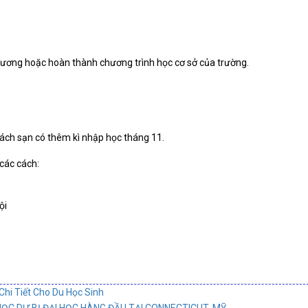
đương hoặc hoàn thành chương trình học cơ sở của trường.
ách sạn có thêm kì nhập học tháng 11.
 các cách:
ội
Chi Tiết Cho Du Học Sinh
C DỰ BỊ ĐẠI HỌC HÀNG ĐẦU TẠI CONNECTICUT, MỸ