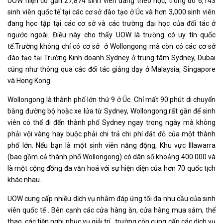
UOW hiện có gần 27,874 sinh viên đang theo học, trong đó 6,143
sinh viên quốc tế tại các cơ sở đào tạo ở Úc và hơn 3,000 sinh viên
đang học tập tại các cơ sở và các trường đại học của đối tác ở
ngước ngoài. Điều này cho thấy UOW là trường có uy tín quốc
tế.Trường không chỉ có cơ sở ở Wollongong mà còn có các cơ sở
đào tạo tại Trường Kinh doanh Sydney ở trung tâm Sydney, Dubai
cũng như thông qua các đối tác giảng dạy ở Malaysia, Singapore
và Hong Kong.
Wollongong là thành phố lớn thứ 9 ở Úc. Chỉ mất 90 phút di chuyển
bằng đường bộ hoặc xe lửa từ Sydney, Wollongong rất gần để sinh
viên có thể đi đến thành phố Sydney ngay trong ngày mà không
phải vội vàng hay buộc phải chi trả chi phí đắt đỏ của một thành
phố lớn. Nếu bạn là một sinh viên năng động, Khu vực Illawarra
(bao gồm cả thành phố Wollongong) có dân số khoảng 400.000 và
là một cộng đồng đa văn hoá với sự hiện diện của hơn 70 quốc tịch
khác nhau.
UOW cung cấp nhiều dịch vụ nhằm đáp ứng tối đa nhu cầu của sinh
viên quốc tế . Bên cạnh các cửa hàng ăn, cửa hàng mua sắm, thể
thao, các tiện nghi phục vụ giải trí , trường còn cung cấp các dịch vụ