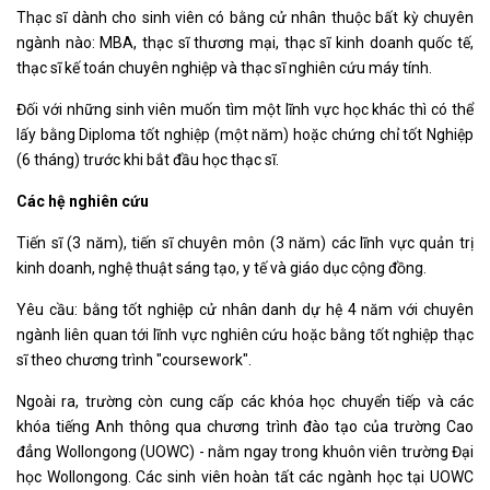
Thạc sĩ dành cho sinh viên có bằng cử nhân thuộc bất kỳ chuyên
ngành nào: MBA, thạc sĩ thương mại, thạc sĩ kinh doanh quốc tế,
thạc sĩ kế toán chuyên nghiệp và thạc sĩ nghiên cứu máy tính.
Đối với những sinh viên muốn tìm một lĩnh vực học khác thì có thể
lấy bằng Diploma tốt nghiệp (một năm) hoặc chứng chỉ tốt Nghiệp
(6 tháng) trước khi bắt đầu học thạc sĩ.
Các hệ nghiên cứu
Tiến sĩ (3 năm), tiến sĩ chuyên môn (3 năm) các lĩnh vực quản trị
kinh doanh, nghệ thuật sáng tạo, y tế và giáo dục cộng đồng.
Yêu cầu: bằng tốt nghiệp cử nhân danh dự hệ 4 năm với chuyên
ngành liên quan tới lĩnh vực nghiên cứu hoặc bằng tốt nghiệp thạc
sĩ theo chương trình "coursework".
Ngoài ra, trường còn cung cấp các khóa học chuyển tiếp và các
khóa tiếng Anh thông qua chương trình đào tạo của trường Cao
đẳng Wollongong (UOWC) - nằm ngay trong khuôn viên trường Đại
học Wollongong. Các sinh viên hoàn tất các ngành học tại UOWC