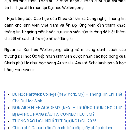
của chương trình Thạc sĩ 12 môn hoặc 3 môn cuối của chương
trình Thạc sĩ 16 môn tại Đại học Wollongong.
- Học bổng bậc Cao học của Khoa Cơ khí và Công nghệ Thông tin
dành cho sinh viên Việt Nam và Ấn Độ: Ứng viên cần tham khảo
thông tin từ giảng viên hoặc cựu sinh viên của trường để biết thêm
chi tiết về cách thức nộp hồ sơ đăng kí.
Ngoài ra, Đại học Wollongong cũng nằm trong danh sách các
trường Đại học Úc tiếp nhận sinh viên được nhận các học bổng của
Chính phủ Úc như học bổng Australia Award Scholarships và học
bổng Endeavour.
Du Học Hartwick College (new York, Mỹ) – Thông Tin Chi Tiết
Cho Du Học Sinh
NORWICH FREE ACADEMY (NFA) – TRƯỜNG TRUNG HỌC DỰ
BỊ ĐẠI HỌC HÀNG ĐẦU TẠI CONNECTICUT, MỸ
THÔNG BÁO LỊCH NGHỈ TẾT DƯƠNG LỊCH 2026
Chính phủ Canada ấn định chỉ tiêu cấp giấy phép du học