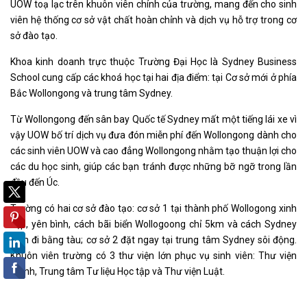
UOW toạ lạc trên khuôn viên chính của trường, mang đến cho sinh
viên hệ thống cơ sở vật chất hoàn chỉnh và dịch vụ hỗ trợ trong cơ
sở đào tạo.
Khoa kinh doanh trực thuộc Trường Đại Học là Sydney Business
School cung cấp các khoá học tại hai địa điểm: tại Cơ sở mới ở phía
Bắc Wollongong và trung tâm Sydney.
Từ Wollongong đến sân bay Quốc tế Sydney mất một tiếng lái xe vì
vậy UOW bố trí dịch vụ đưa đón miễn phí đến Wollongong dành cho
các sinh viên UOW và cao đẳng Wollongong nhằm tạo thuận lợi cho
các du học sinh, giúp các bạn tránh được những bỡ ngỡ trong lần
đầu đến Úc.
Trường có hai cơ sở đào tạo: cơ sở 1 tại thành phố Wollogong xinh
đẹp, yên bình, cách bãi biển Wollogoong chỉ 5km và cách Sydney
1,5h đi bằng tàu; cơ sở 2 đặt ngay tại trung tâm Sydney sôi động.
Khuôn viên trường có 3 thư viện lớn phục vụ sinh viên: Thư viện
Chính, Trung tâm Tư liệu Học tập và Thư viện Luật.