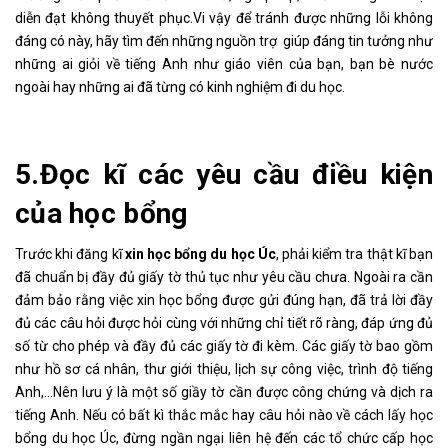
diễn đạt không thuyết phục.Vi vậy để tránh được những lỗi không
đáng có này, hãy tìm đến những nguồn trợ giúp đáng tin tưởng như
những ai giỏi về tiếng Anh như giáo viên của bạn, bạn bè nước
ngoài hay những ai đã từng có kinh nghiệm đi du học.
5.Đọc kĩ các yêu cầu điều kiện
của học bổng
Trước khi đăng kĩ
xin học bổng du học Úc
, phải kiểm tra thật kĩ bạn
đã chuẩn bị đầy đủ giấy tờ thủ tục như yêu cầu chưa. Ngoài ra cần
đảm bảo rằng việc xin học bổng được gửi đúng hạn, đã trả lời đầy
đủ các câu hỏi được hỏi cùng với những chỉ tiết rõ ràng, đáp ứng đủ
số từ cho phép và đầy đủ các giấy tờ đi kèm. Các giấy tờ bao gồm
như hồ sơ cá nhân, thư giới thiệu, lịch sự công việc, trình độ tiếng
Anh,…Nên lưu ý là một số giầy tờ cần được công chứng và dịch ra
tiếng Anh. Nếu có bất kì thắc mắc hay câu hỏi nào về cách lấy học
bổng du học Úc, đừng ngần ngại liên hệ đến các tổ chức cấp học