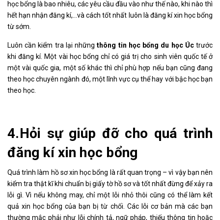
học bổng là bao nhiêu, các yêu cầu đầu vào như thế nào, khi nào thì
hết hạn nhận đăng kí,…và cách tốt nhất luôn là đăng kí xin học bổng
từ sớm.
Luôn cần kiểm tra lại những
thông tin học bổng du học
Úc
trước
khi đăng kí. Một vài học bổng chỉ có giá trị cho sinh viên quốc tế ở
một vài quốc gia, một số khác thì chỉ phù hợp nếu bạn cũng đang
theo học chuyên ngành đó, một lĩnh vực cụ thể hay với bậc học bạn
theo học.
4.Hỏi sự giúp đỡ cho quá trình
đăng kí xin học bổng
Quá trình làm hồ sơ xin học bổng là rất quan trọng – vì vậy bạn nên
kiểm tra thật kĩ khi chuẩn bị giấy tờ hồ sơ và tốt nhất đừng để xảy ra
lỗi gì. Vì nếu không may, chỉ một lỗi nhỏ thôi cũng có thể làm kết
quả xin học bổng của bạn bị từ chối. Các lỗi cơ bản mà các bạn
thường mắc phải như lỗi chính tả, ngữ pháp, thiếu thông tin hoặc