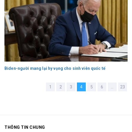
Biden-người mang lại hy vọng cho sinh viên quốc tế
1
2
3
4
5
6
...
23
THÔNG TIN CHUNG