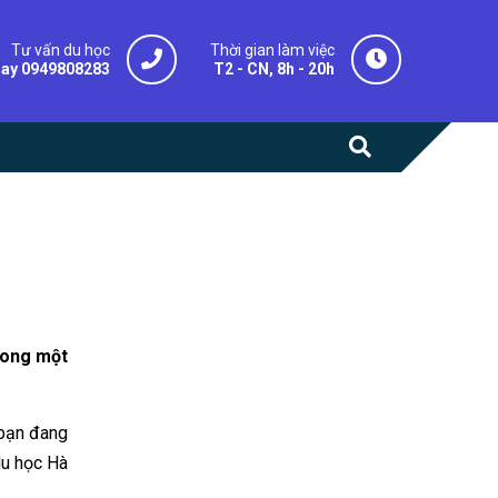
Tư vấn du học
Thời gian làm việc
gay 0949808283
T2 - CN, 8h - 20h
trong một
 bạn đang
du học Hà