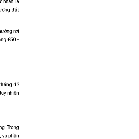
ử nhân là
hướng đắt
hường rơi
oảng
€50 -
tháng
để
 tuy nhiên
ng. Trong
, và phần