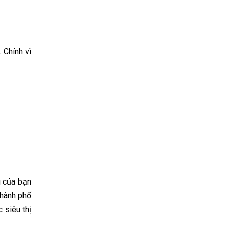
 Chính vì
g của bạn
thành phố
 siêu thị