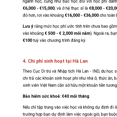
ngành học, cũng như bậc học đối với học phí dành
€6,000 - €15,000
, và ở hệ thạc sĩ là
€8,000 - €20,0
đỏ hơn, rơi vào khoảng
€16,000 - €36,000
cho toàn 
Lưu ý
rằng mức học phí ước tính trên chưa bao gồm 
vào khoảng
€ 500 - € 2,000 mỗi năm
). Ngoài ra, b
€100
tuỳ vào chương trình đăng ký.
4. Chi phí sinh hoạt tại Hà Lan
Theo Cục Di trú và Nhập tịch Hà Lan - IND, du học 
chi trả các khoản sinh hoạt phí như nhà ở, thức ăn, b
sinh viên Việt Nam cần sở hữu một khoản tiền tương 
Bảo hiểm sức khoẻ: €40 mỗi tháng
Nếu chỉ tập trung vào việc học và không dự định đi
trường hợp bạn dự định làm việc ngoài giờ, bạn buộ