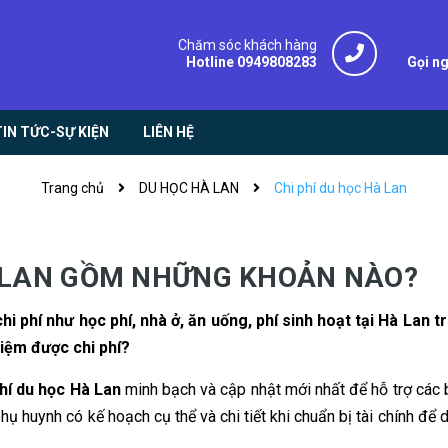
Chăm sóc khách hàng
Hotline 0949808283
Gọi n
TIN TỨC-SỰ KIỆN
LIÊN HỆ
Trang chủ
DU HỌC HÀ LAN
Chi phí du học Hà Lan
 LAN
GỒM NHỮNG KHOẢN NÀO?
 phí như học phí, nhà ở, ăn uống, phí sinh hoạt tại Hà Lan 
iệm được chi phí?
phí du học Hà Lan
minh bạch và cập nhật mới nhất để hỗ trợ các
ụ huynh có kế hoạch cụ thể và chi tiết khi chuẩn bị tài chính để 