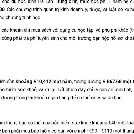
 cho du học sinh Hà Lan. Trung bình, mức học phí 1 năm hệ c
00
. Các chương trình quản trị kinh doanh, y, dược, và luật có xu 
bộ chương trình học.
các khoản chi mua sách vở, dụng cụ học tập, và phụ phí khác (t
ạn cũng phải trả phí tuyển sinh cho mỗi trường bạn nộp hồ sơ, kh
sinh cần
khoảng €10,412 một năm
, tương đương
€ 867.68 một 
ảo hiểm sức khoẻ, và đi lại. Tất nhiên đây chỉ là con số ước tính,
đương trong tài khoản ngân hàng để có thể xin visa du học:
 làm thêm, bạn có thể mua bảo hiểm sức khoẻ khoảng €40 một thá
c bạn phải mua bảo hiểm cơ bản với chi phí €90 - €110 một tháng