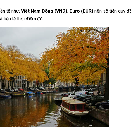
iền tệ như:
Việt Nam Đồng (VND)
,
Euro (EUR)
nên số tiền quy đ
á tiền tệ thời điểm đó.