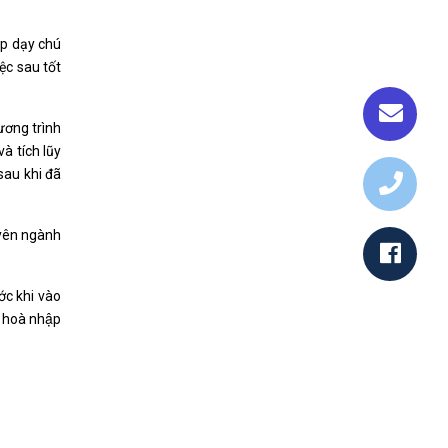
áp dạy chú
ệc sau tốt
ương trình
à tích lũy
sau khi đã
uyên ngành
ước khi vào
hoà nhập