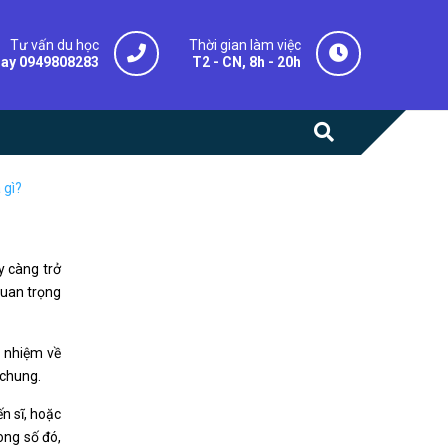
Tư vấn du học
Thời gian làm việc
gay 0949808283
T2 - CN, 8h - 20h
 gì?
 càng trở
quan trọng
h nhiệm về
 chung.
n sĩ, hoặc
g số đó,