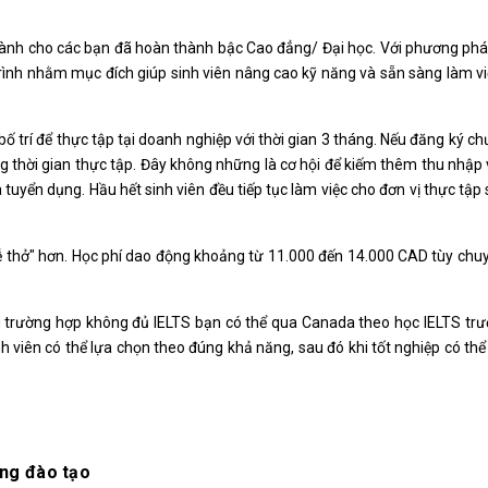
, dành cho các bạn đã hoàn thành bậc Cao đẳng/ Đại học. Với phương ph
rình nhằm mục đích giúp sinh viên nâng cao kỹ năng và sẵn sàng làm vi
 bố trí để thực tập tại doanh nghiệp với thời gian 3 tháng. Nếu đăng ký ch
g thời gian thực tập. Đây không những là cơ hội để kiếm thêm thu nhập v
tuyển dụng. Hầu hết sinh viên đều tiếp tục làm việc cho đơn vị thực tập 
dễ thở" hơn. Học phí dao động khoảng từ 11.000 đến 14.000 CAD tùy ch
 (trong trường hợp không đủ IELTS bạn có thể qua Canada theo học IELTS tr
 viên có thể lựa chọn theo đúng khả năng, sau đó khi tốt nghiệp có thể 
ờng đào tạo