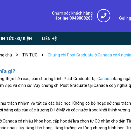
Chăm sóc khách hàng
Hotline 0949808283
Gọi n
TIN TỨC-SỰ KIỆN
LIÊN HỆ
ng chủ
TIN TỨC
Chứng chỉ Post Graduate ở Canada có ý nghĩa
ĩa gì?
ọng thực tiễn cao, các chương trình Post Graduate tại
Canada
đang ngày
àm việc và định cư. Vậy chứng chỉ Post Graduate tại Canada có ý nghĩa 
hịu trách nhiệm về tất cả các bậc học. Không có bộ hoặc sở chịu trác
ới bằng cấp của các trường ĐH ở Mỹ và các nước trong khối thịnh vượng
ở Canada có nhiều khóa học, cấp học để lựa chọn từ Cử nhân cho đến Tiế
ác nhau, tùy từng tỉnh bang, từng trường và từng chương trình học. Tron