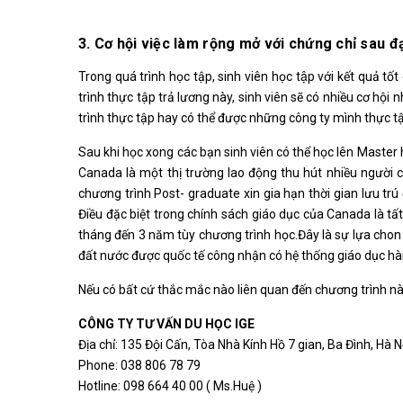
3. Cơ hội việc làm rộng mở với chứng chỉ sau đ
Trong quá trình học tập, sinh viên học tập với kết quả t
trình thực tập trả lương này, sinh viên sẽ có nhiều cơ hộ
trình thực tập hay có thể được những công ty mình thực t
Sau khi học xong các bạn sinh viên có thể học lên Master hoặ
Canada là một thị trường lao động thu hút nhiều người c
chương trình Post- graduate xin gia hạn thời gian lưu trú
Điều đặc biệt trong chính sách giáo dục của Canada là tất
tháng đến 3 năm tùy chương trình học.Đây là sự lựa cho
đất nước được quốc tế công nhận có hệ thống giáo dục hàng đầu
Nếu có bất cứ thắc mắc nào liên quan đến chương trình này
CÔNG TY TƯ VẤN DU HỌC IGE
Địa chỉ: 135 Đội Cấn, Tòa Nhà Kính Hồ 7 gian, Ba Đình, Hà N
Phone: 038 806 78 79
Hotline: 098 664 40 00 ( Ms.Huệ )