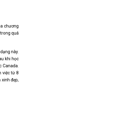
 gia chương
 trong quá
 dạng này.
au khi học
ớc Canada.
 việc từ 8
 xinh đẹp,