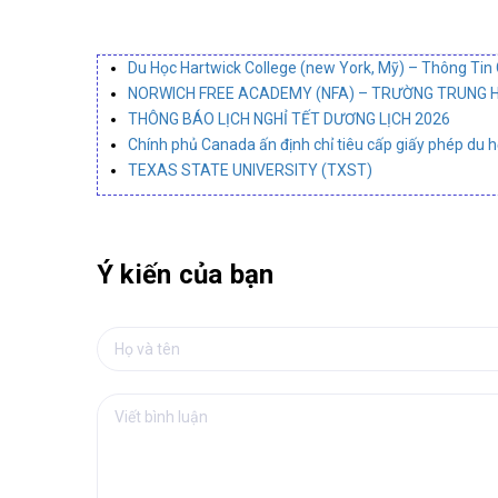
Du Học Hartwick College (new York, Mỹ) – Thông Tin 
NORWICH FREE ACADEMY (NFA) – TRƯỜNG TRUNG HỌ
THÔNG BÁO LỊCH NGHỈ TẾT DƯƠNG LỊCH 2026
Chính phủ Canada ấn định chỉ tiêu cấp giấy phép du 
TEXAS STATE UNIVERSITY (TXST)
Ý kiến của bạn