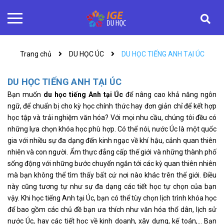
Trang chủ
DU HỌC ÚC
DU HỌC TIẾNG ANH TẠI ÚC
DU HỌC TIẾNG ANH TẠI ÚC
Bạn muốn
du học tiếng Anh tại Úc
để nâng cao khả năng ngôn
ngữ, để chuẩn bị cho kỳ học chính thức hay đơn giản chỉ để kết hợp
học tập và trải nghiệm văn hóa? Với mọi nhu cầu, chúng tôi đều có
những lựa chọn khóa học phù hợp. Có thể nói, nước Úc là một quốc
gia với nhiều sự đa dạng đến kinh ngạc về khí hậu, cảnh quan thiên
nhiên và con người. Ẩm thực đẳng cấp thế giới và những thành phố
sống động với những bước chuyển ngắn tới các kỳ quan thiên nhiên
mà bạn không thể tìm thấy bất cứ nơi nào khác trên thế giới. Điều
này cũng tương tự như sự đa dạng các tiết học tự chọn của bạn
vậy. Khi học tiếng Anh tại Úc, bạn có thể tùy chọn lịch trình khóa học
để bao gồm các chủ đề bạn ưa thích như văn hóa thổ dân, lịch sử
nước Úc, hay các tiết học về kinh doanh, xây dựng, kế toán,... Bạn