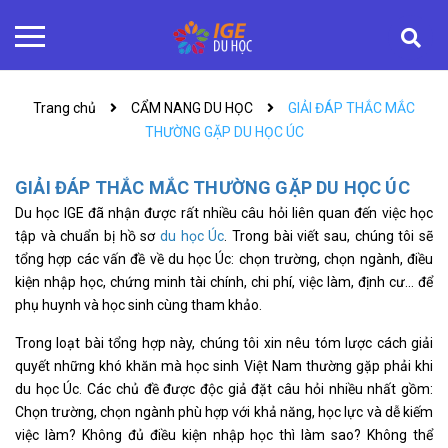
Trang chủ
CẨM NANG DU HỌC
GIẢI ĐÁP THẮC MẮC
THƯỜNG GẶP DU HỌC ÚC
GIẢI ĐÁP THẮC MẮC THƯỜNG GẶP DU HỌC ÚC
Du học IGE đã nhận được rất nhiều câu hỏi liên quan đến việc học
tập và chuẩn bị hồ sơ
du học Úc
. Trong bài viết sau, chúng tôi sẽ
tổng hợp các vấn đề về du học Úc: chọn trường, chọn ngành, điều
kiện nhập học, chứng minh tài chính, chi phí, việc làm, định cư… để
phụ huynh và học sinh cùng tham khảo.
Trong loạt bài tổng hợp này, chúng tôi xin nêu tóm lược cách giải
quyết những khó khăn mà học sinh Việt Nam thường gặp phải khi
du học Úc. Các chủ đề được độc giả đặt câu hỏi nhiều nhất gồm:
Chọn trường, chọn ngành phù hợp với khả năng, học lực và dễ kiếm
việc làm? Không đủ điều kiện nhập học thì làm sao? Không thể