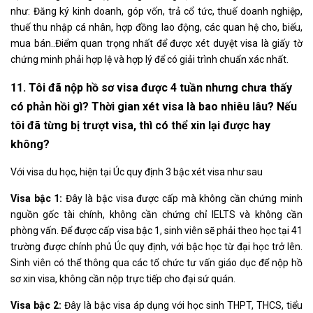
như: Đăng ký kinh doanh, góp vốn, trả cổ tức, thuế doanh nghiệp,
thuế thu nhập cá nhân, hợp đồng lao động, các quan hệ cho, biếu,
mua bán..Điểm quan trọng nhất để được xét duyệt visa là giấy tờ
chứng minh phải hợp lệ và hợp lý để có giải trình chuẩn xác nhất.
11. Tôi đã nộp hồ sơ visa được 4 tuần nhưng chưa thấy
có phản hồi gì? Thời gian xét visa là bao nhiêu lâu? Nếu
tôi đã từng bị trượt visa, thì có thể xin lại được hay
không?
Với visa du học, hiện tại Úc quy định 3 bậc xét visa như sau
Visa bậc 1:
Đây là bậc visa được cấp mà không cần chứng minh
nguồn gốc tài chính, không cần chứng chỉ IELTS và không cần
phòng vấn. Để được cấp visa bậc 1, sinh viên sẽ phải theo học tại 41
trường được chính phủ Úc quy định, với bậc học từ đại học trở lên.
Sinh viên có thể thông qua các tổ chức tư vấn giáo dục để nộp hồ
sơ xin visa, không cần nộp trực tiếp cho đại sứ quán.
Visa bậc 2:
Đây là bậc visa áp dụng với học sinh THPT, THCS, tiểu