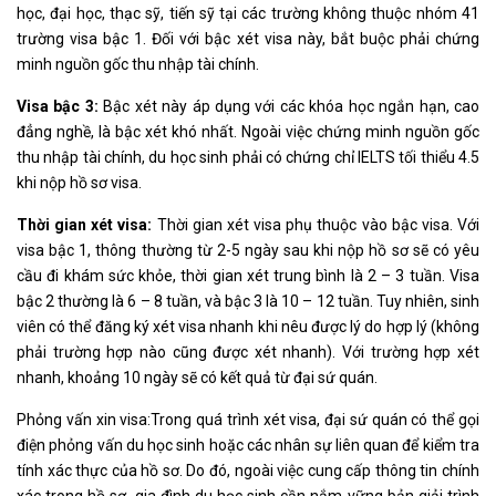
học, đại học, thạc sỹ, tiến sỹ tại các trường không thuộc nhóm 41
trường visa bậc 1. Đối với bậc xét visa này, bắt buộc phải chứng
minh nguồn gốc thu nhập tài chính.
Visa bậc 3:
Bậc xét này áp dụng với các khóa học ngắn hạn, cao
đẳng nghề, là bậc xét khó nhất. Ngoài việc chứng minh nguồn gốc
thu nhập tài chính, du học sinh phải có chứng chỉ IELTS tối thiểu 4.5
khi nộp hồ sơ visa.
Thời gian xét visa:
Thời gian xét visa phụ thuộc vào bậc visa. Với
visa bậc 1, thông thường từ 2-5 ngày sau khi nộp hồ sơ sẽ có yêu
cầu đi khám sức khỏe, thời gian xét trung bình là 2 – 3 tuần. Visa
bậc 2 thường là 6 – 8 tuần, và bậc 3 là 10 – 12 tuần. Tuy nhiên, sinh
viên có thể đăng ký xét visa nhanh khi nêu được lý do hợp lý (không
phải trường hợp nào cũng được xét nhanh). Với trường hợp xét
nhanh, khoảng 10 ngày sẽ có kết quả từ đại sứ quán.
Phỏng vấn xin visa:Trong quá trình xét visa, đại sứ quán có thể gọi
điện phỏng vấn du học sinh hoặc các nhân sự liên quan để kiểm tra
tính xác thực của hồ sơ. Do đó, ngoài việc cung cấp thông tin chính