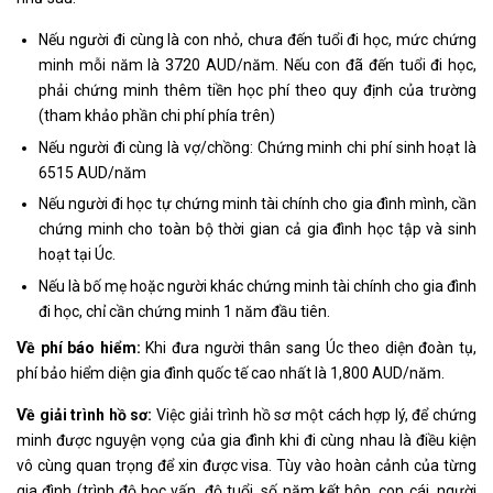
Nếu người đi cùng là con nhỏ, chưa đến tuổi đi học, mức chứng
minh mỗi năm là 3720 AUD/năm. Nếu con đã đến tuổi đi học,
phải chứng minh thêm tiền học phí theo quy định của trường
(tham khảo phần chi phí phía trên)
Nếu người đi cùng là vợ/chồng: Chứng minh chi phí sinh hoạt là
6515 AUD/năm
Nếu người đi học tự chứng minh tài chính cho gia đình mình, cần
chứng minh cho toàn bộ thời gian cả gia đình học tập và sinh
hoạt tại Úc.
Nếu là bố mẹ hoặc người khác chứng minh tài chính cho gia đình
đi học, chỉ cần chứng minh 1 năm đầu tiên.
Về phí báo hiểm:
Khi đưa người thân sang Úc theo diện đoàn tụ,
phí bảo hiểm diện gia đình quốc tế cao nhất là 1,800 AUD/năm.
Về giải trình hồ sơ:
Việc giải trình hồ sơ một cách hợp lý, để chứng
minh được nguyện vọng của gia đình khi đi cùng nhau là điều kiện
vô cùng quan trọng để xin được visa. Tùy vào hoàn cảnh của từng
gia đình (trình độ học vấn, độ tuổi, số năm kết hôn, con cái, người