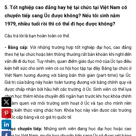
5. Tốt nghiệp cao đẳng hay hệ tại chức tại Việt Nam có
chuyển tiếp sang Úc được không? Nếu tôi sinh năm
1979, nhiều tuổi rồi thì có thể đi học được không?
Câu trả lời là bạn hoàn toàn có thể.
- Bằng cấp:
Với những trường hợp tốt nghiệp đại học, cao đẳng
theo hệ tại chức hoặc liên thông thường rất băn khoăn khi nghĩ đến
vấn đề đi du học. Tuy nhiên, quan điểm giáo dục mở của Úc tạo điều
kiện hết sức cho sinh viên có cơ hội học tập tại đây. Bằng tại chức ở
Việt Nam tương đương với bằng bán thời gian (part-time) tại Úc.
Giá trị của bẳng này hoàn toàn tương đương với bằng chính quy và
đựợc chấp nhận bởi hầu hết các trường ở Úc. Sinh viên có thể lựa
chọn học thêm khóa chuyển đổi ngắn hạn trước khi học khóa chính
để làm quen với môi trường sinh hoạt ở Úc và tạo cho mình nền
tảng kiến thức vững chắc hơn. Khóa học này vẫn đươc các trường
tại Úc cấp bằng và có giá trị quốc tế.
- Học chuyển tiếp:
Những sinh viên đang học đại học hoặc cao
đẳng tại Việt Nam, muốn học chuyển tiếp sang Úc sẽ được xét bảng