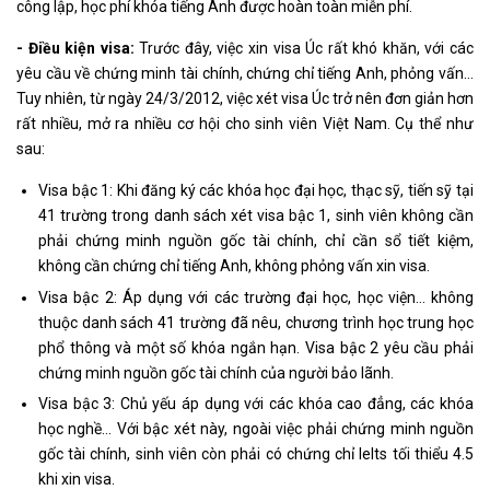
công lập, học phí khóa tiếng Anh được hoàn toàn miễn phí.
- Điều kiện visa:
Trước đây, việc xin visa Úc rất khó khăn, với các
yêu cầu về chứng minh tài chính, chứng chỉ tiếng Anh, phỏng vấn…
Tuy nhiên, từ ngày 24/3/2012, việc xét visa Úc trở nên đơn giản hơn
rất nhiều, mở ra nhiều cơ hội cho sinh viên Việt Nam. Cụ thể như
sau:
Visa bậc 1: Khi đăng ký các khóa học đại học, thạc sỹ, tiến sỹ tại
41 trường trong danh sách xét visa bậc 1, sinh viên không cần
phải chứng minh nguồn gốc tài chính, chỉ cần sổ tiết kiệm,
không cần chứng chỉ tiếng Anh, không phỏng vấn xin visa.
Visa bậc 2: Áp dụng với các trường đại học, học viện… không
thuộc danh sách 41 trường đã nêu, chương trình học trung học
phổ thông và một số khóa ngắn hạn. Visa bậc 2 yêu cầu phải
chứng minh nguồn gốc tài chính của người bảo lãnh.
Visa bậc 3: Chủ yếu áp dụng với các khóa cao đẳng, các khóa
học nghề... Với bậc xét này, ngoài việc phải chứng minh nguồn
gốc tài chính, sinh viên còn phải có chứng chỉ Ielts tối thiểu 4.5
khi xin visa.