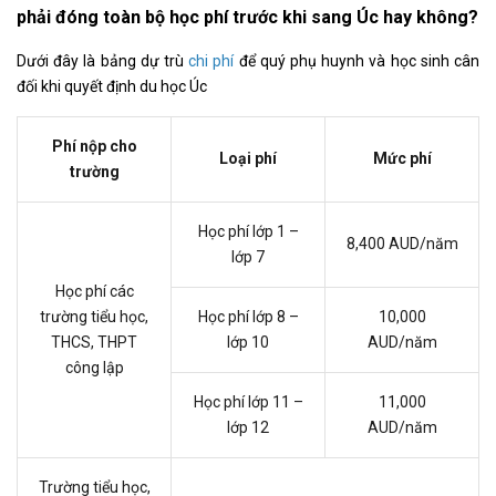
phải đóng toàn bộ học phí trước khi sang Úc hay không?
Dưới đây là bảng dự trù
chi phí
để quý phụ huynh và học sinh cân
đối khi quyết định du học Úc
Phí nộp cho
Loại phí
Mức phí
trường
Học phí lớp 1 –
8,400 AUD/năm
lớp 7
Học phí các
trường tiểu học,
Học phí lớp 8 –
10,000
THCS, THPT
lớp 10
AUD/năm
công lập
Học phí lớp 11 –
11,000
lớp 12
AUD/năm
Trường tiểu học,