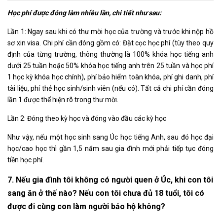
Học phí được đóng làm nhiều lần, chi tiết như sau:
Lần 1: Ngay sau khi có thư mời học của trường và trước khi nộp hồ
sơ xin visa. Chi phí cần đóng gồm có: Đặt cọc học phí (tùy theo quy
định của từng trường, thông thường là 100% khóa học tiếng anh
dưới 25 tuần hoặc 50% khóa học tiếng anh trên 25 tuần và học phí
1 học kỳ khóa học chính), phí bảo hiểm toàn khóa, phí ghi danh, phí
tài liệu, phí thẻ học sinh/sinh viên (nếu có). Tất cả chi phí cần đóng
lần 1 được thể hiện rõ trong thư mời.
Lần 2: Đóng theo kỳ học và đóng vào đầu các kỳ học
Như vậy, nếu một học sinh sang Úc học tiếng Anh, sau đó học đại
học/cao học thì gần 1,5 năm sau gia đình mới phải tiếp tục đóng
tiền học phí.
7. Nếu gia đình tôi không có người quen ở Úc, khi con tôi
sang ăn ở thế nào? Nếu con tôi chưa đủ 18 tuổi, tôi có
được đi cùng con làm người bảo hộ không?