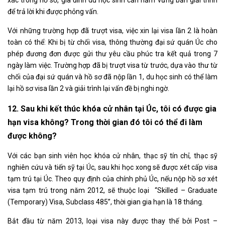
xác trong hồ sơ, gia đình du học sinh cần nắm vững bản giải trình
để trả lời khi được phỏng vấn.
Với những trường hợp đã trượt visa, việc xin lại visa lần 2 là hoàn
toàn có thể: Khi bị từ chối visa, thông thường đại sứ quán Úc cho
phép đương đơn được gửi thư yêu cầu phúc tra kết quả trong 7
ngày làm việc. Trường hợp đã bị trượt visa từ trước, dựa vào thư từ
chối của đại sứ quán và hồ sơ đã nộp lần 1, du học sinh có thể làm
lại hồ sơ visa lần 2 và giải trình lại vấn đề bị nghi ngờ.
12. Sau khi kết thúc khóa cử nhân tại Úc, tôi có được gia
hạn visa không? Trong thời gian đó tôi có thể đi làm
được không?
Với các bạn sinh viên học khóa cử nhân, thạc sỹ tín chỉ, thạc sỹ
nghiên cứu và tiến sỹ tại Úc, sau khi học xong sẽ được xét cấp visa
tạm trú tại Úc. Theo quy định của chính phủ Úc, nếu nộp hồ sơ xét
visa tạm trú trong năm 2012, sẽ thuộc loại “Skilled – Graduate
(Temporary) Visa, Subclass 485”, thời gian gia hạn là 18 tháng.
Bắt đầu từ năm 2013, loại visa này được thay thế bởi Post –