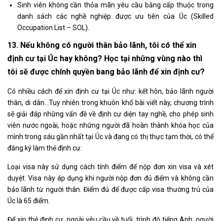
Sinh viên không cần thỏa mãn yêu cầu bằng cấp thuộc trong
danh sách các nghề nghiệp được ưu tiên của Úc (Skilled
Occupation List – SOL).
13. Nếu không có người thân bảo lãnh, tôi có thể xin
định cư tại Úc hay không? Học tại những vùng nào thì
tôi sẽ được chính quyền bang bảo lãnh để xin định cư?
Có nhiều cách để xin định cư tại Úc như: kết hôn, bảo lãnh người
thân, di dân…Tuy nhiên trong khuôn khổ bài viết này, chương trình
sẽ giải đáp những vấn đề về định cư diện tay nghề, cho phép sinh
viên nước ngoài, hoặc những người đã hoàn thành khóa học của
mình trong sáu gần nhất tại Úc và đang có thị thực tạm thời, có thể
đăng ký làm thẻ định cư.
Loại visa này sử dụng cách tính điểm để nộp đơn xin visa và xét
duyệt. Visa này áp dụng khi người nộp đơn đủ điểm và không cần
bảo lãnh từ người thân. Điểm đủ để được cấp visa thường trú của
Úc là 65 điểm.
Để xin thẻ định cư, ngoài yêu cầu về tuổi, trình độ tiếng Anh, người