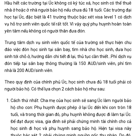
Hầu hết các trường tại Úc không có ký túc xá, học sinh có thể thuê
nhà ở hoặc ở nhà người bảo hộ nếu chưa đủ 18 tuổi. Các trường đại
học tại Úc, đặc biệt là 41 trường thuộc bậc xét visa level 1 có dịch
vụ hỗ trợ sinh viên quốc tế rất tốt. Vì vậy quý phụ huynh hoàn toàn
yên tâm nếu không có người thân đưa đón.
Trung tâm dịch vụ sinh viên quốc tế của trường sẽ thực hiện chu
đáo việc đón học sinh tại sân bay, tìm nhà cho học sinh, đưa học
sinh tới chỗ ở, hướng dẫn chi tiết đi lại, thủ tục cần thiết…Phí dịch vụ
đón tiếp tại sân bay thông thường là 150 AUD/sinh viên, phí tìm
nhà là 200 AUD/sinh viên.
Theo quy định của chính phủ Úc, học sinh chưa đủ 18 tuổi phải có
người bảo hộ. Có thể lựa chọn 2 cách bảo hộ như sau:
Cách thứ nhất: Cha mẹ của học sinh sẽ sang Úc làm người bảo
hộ cho con: Phụ huynh được phép ở lại Úc đến khi con tròn 18
tuổi, và trong thời gian đó, phụ huynh không được đi làm tại Úc.
Để đạt được visa, gia đình sẽ phải chứng minh tài chính cho cả
học sinh đi học và phụ huynh sang bảo hộ. Hiện tại visa này
thuộc bậc xét 2, phải chứng minh nguồn gốc thu nhập. Do đó,