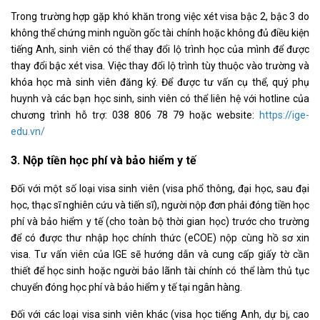
Trong trường hợp gặp khó khăn trong việc xét visa bậc 2, bậc 3 do
không thể chứng minh nguồn gốc tài chính hoặc không đủ điều kiện
tiếng Anh, sinh viên có thể thay đổi lộ trình học của mình để được
thay đổi bậc xét visa. Việc thay đổi lộ trình tùy thuộc vào trường và
khóa học mà sinh viên đăng ký. Để được tư vấn cụ thể, quý phụ
huynh và các bạn học sinh, sinh viên có thể liên hệ với hotline của
chương trình hỗ trợ: 038 806 78 79 hoặc website:
https://ige-
edu.vn/
3. Nộp tiền học phí và bảo hiểm y tế
Đối với một số loại visa sinh viên (visa phổ thông, đại học, sau đại
học, thạc sĩ nghiên cứu và tiến sĩ), người nộp đơn phải đóng tiền học
phí và bảo hiểm y tế (cho toàn bộ thời gian học) trước cho trường
để có được thư nhập học chính thức (eCOE) nộp cùng hồ sơ xin
visa. Tư vấn viên của IGE sẽ hướng dẫn và cung cấp giấy tờ cần
thiết để học sinh hoặc người bảo lãnh tài chính có thể làm thủ tục
chuyển đóng học phí và bảo hiểm y tế tại ngân hàng.
Đối với các loại visa sinh viên khác (visa học tiếng Anh, dự bị, cao