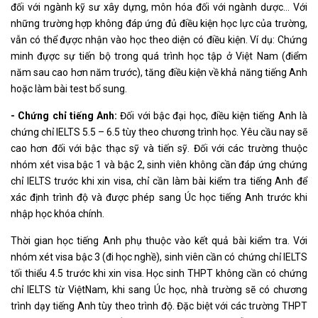
đối với ngành kỹ sư xây dựng, môn hóa đối với ngành dược… Với
những trường hợp không đáp ứng đủ điều kiện học lực của trường,
vẫn có thể đựợc nhận vào học theo diện có điều kiện. Ví dụ: Chứng
minh đựợc sự tiến bộ trong quá trình học tập ở Việt Nam (điểm
năm sau cao hơn năm trước), tăng điều kiện về khả năng tiếng Anh
hoặc làm bài test bổ sung.
- Chứng chỉ tiếng Anh:
Đối với bậc đại học, điều kiện tiếng Anh là
chứng chỉ IELTS 5.5 – 6.5 tùy theo chương trình học. Yêu cầu nay sẽ
cao hơn đối với bậc thạc sỹ và tiến sỹ. Đối với các trường thuộc
nhóm xét visa bậc 1 và bậc 2, sinh viên không cần đáp ứng chứng
chỉ IELTS trước khi xin visa, chỉ cần làm bài kiểm tra tiếng Anh để
xác định trình độ và được phép sang Úc học tiếng Anh trước khi
nhập học khóa chính.
Thời gian học tiếng Anh phụ thuộc vào kết quả bài kiểm tra. Với
nhóm xét visa bậc 3 (đi học nghề), sinh viên cần có chứng chỉ IELTS
tối thiểu 4.5 trước khi xin visa. Học sinh THPT không cần có chứng
chỉ IELTS từ ViệtNam, khi sang Úc học, nhà trường sẽ có chương
trình dạy tiếng Anh tùy theo trình độ. Đặc biệt với các trường THPT